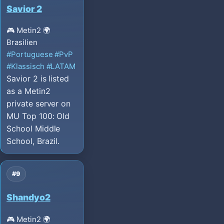
Savior 2
🎮 Metin2
🌍
Brasilien
#Portuguese
#PvP
#Klassisch
#LATAM
Savior 2 is listed
as a Metin2
private server on
MU Top 100: Old
School Middle
School, Brazil.
#9
Shandyo2
🎮 Metin2
🌍