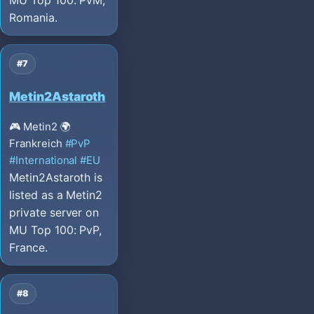
MU Top 100: PvM,
Romania.
#7
Metin2Astaroth
🎮 Metin2
🌍
Frankreich
#PvP
#International
#EU
Metin2Astaroth is
listed as a Metin2
private server on
MU Top 100: PvP,
France.
#8