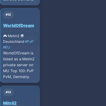
#12
WorldOfDream
🎮 Metin2
🌍
Deutschland
#PvP
#EU
WorldOfDream is
listed as a Metin2
private server on
MU Top 100: PvP
PvM, Germany.
#13
Mitril2