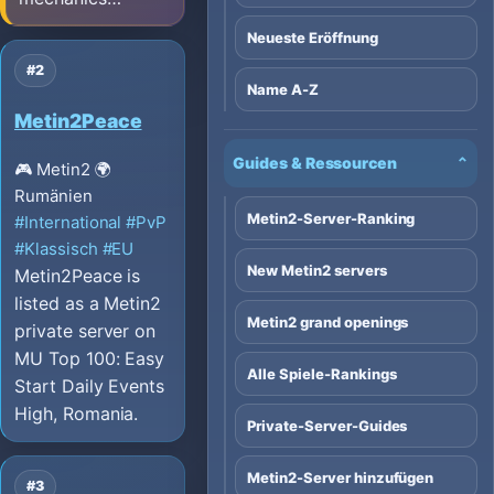
Neueste Eröffnung
#2
Name A-Z
Metin2Peace
Guides & Ressourcen
⌄
🎮 Metin2
🌍
Rumänien
Metin2-Server-Ranking
#International
#PvP
#Klassisch
#EU
New Metin2 servers
Metin2Peace is
listed as a Metin2
Metin2 grand openings
private server on
MU Top 100: Easy
Alle Spiele-Rankings
Start Daily Events
High, Romania.
Private-Server-Guides
Metin2-Server hinzufügen
#3