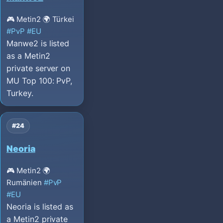
🎮 Metin2
🌍 Türkei
#PvP
#EU
Manwe2 is listed
as a Metin2
private server on
MU Top 100: PvP,
Turkey.
#24
Neoria
🎮 Metin2
🌍
Rumänien
#PvP
#EU
Neoria is listed as
a Metin2 private