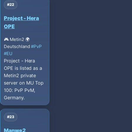
#22
Project - Hera
OPE
🎮 Metin2
🌍
Deutschland
#PvP
#EU
Project - Hera
OPE is listed as a
Metin2 private
server on MU Top
100: PvP PvM,
Germany.
#23
Manwe2