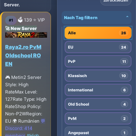
Zurücksetzen
Server.
Nach Tag filtern
⌄
🗳️ 139
⭐ VIP
#1
🚀 New Server
Alle
26
Raya2.ro PvM
EU
24
Oldschool RO
PvP
11
EN
Klassisch
10
🎮 Metin2
Server
Style: High
International
6
Rate
Max Level:
127
Rate Type: High
Old School
4
Rate
Shop Policy:
Non-P2W
Region:
PvM
2
EU
🌍 Rumänien
💬
Discord: 414
Angepasst
1
members
#High