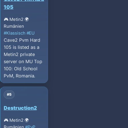
105
🎮 Metin2
🌍
Rumänien
#Klassisch
#EU
Cave2 Pvm Hard
105 is listed as a
Metin2 private
server on MU Top
100: Old School
PvM, Romania.
#5
Destruction2
🎮 Metin2
🌍
Rumänien
#PvP