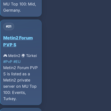
MU Top 100: Mid,
Germany.
#21
Metin2 Forum
PVP S
🎮 Metin2
🌍 Türkei
#PvP
#EU
Metin2 Forum PVP
S is listed as a
Metin2 private
server on MU Top
100: Events,
Turkey.