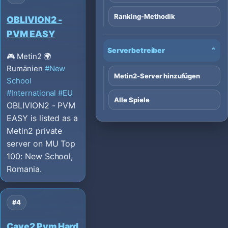
Ranking-Methodik
OBLIVION2 -
PVM EASY
Serverbetreiber
⌄
🎮 Metin2
🌍
Rumänien
#New
Metin2-Server hinzufügen
School
#International
#EU
Alle Spiele
OBLIVION2 - PVM
EASY is listed as a
Metin2 private
server on MU Top
100: New School,
Romania.
#4
Cave2 Pvm Hard