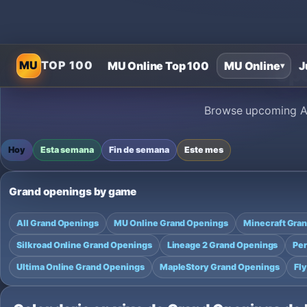
MU
TOP 100
MU Online Top 100
MU Online
J
▾
Upc
Browse upcoming Aio
Hoy
Esta semana
Fin de semana
Este mes
Grand openings by game
All Grand Openings
MU Online Grand Openings
Minecraft Gra
Silkroad Online Grand Openings
Lineage 2 Grand Openings
Per
Ultima Online Grand Openings
MapleStory Grand Openings
Fl