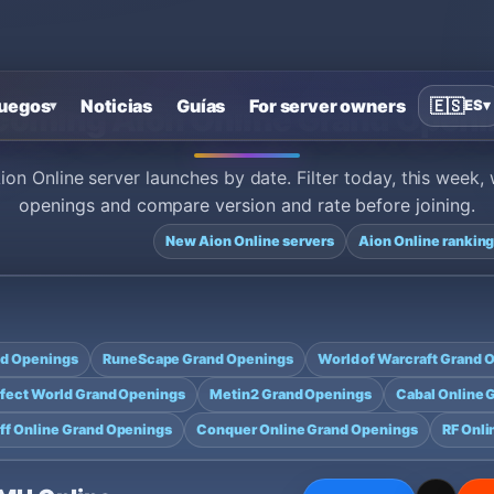
uegos
Noticias
Guías
For server owners
🇪🇸
ES
▾
▾
oming Aion Online Grand Open
n Online server launches by date. Filter today, this week
openings and compare version and rate before joining.
New Aion Online servers
Aion Online rankin
nd Openings
RuneScape Grand Openings
World of Warcraft Grand 
fect World Grand Openings
Metin2 Grand Openings
Cabal Online 
yff Online Grand Openings
Conquer Online Grand Openings
RF Onli