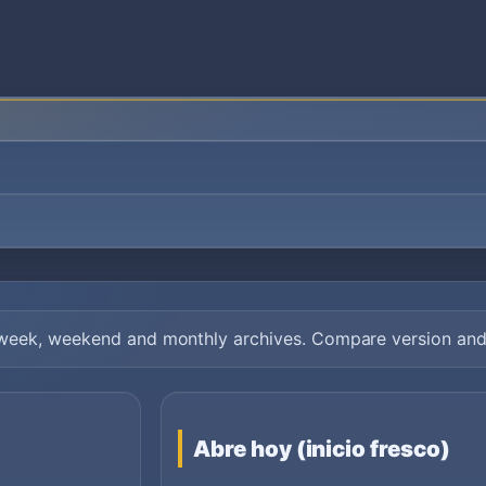
s week, weekend and monthly archives. Compare version and 
Abre hoy (inicio fresco)