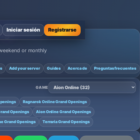
Iniciar sesión
Registrarse
ings
, weekend or monthly
gs
Add your server
Guides
Acerca de
Preguntas frecuentes
GAME
Openings
Ragnarok Online Grand Openings
Grand Openings
Aion Online Grand Openings
ne Grand Openings
Terraria Grand Openings