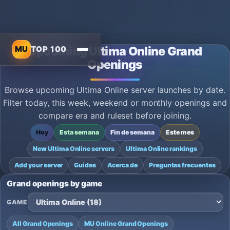
MU
TOP 100
Upcoming Ultima Online Grand
Openings
Browse upcoming Ultima Online server launches by date.
Filter today, this week, weekend or monthly openings and
compare era and ruleset before joining.
Hoy
Esta semana
Fin de semana
Este mes
New Ultima Online servers
Ultima Online rankings
Add your server
Guides
Acerca de
Preguntas frecuentes
Grand openings by game
GAME
All Grand Openings
MU Online Grand Openings