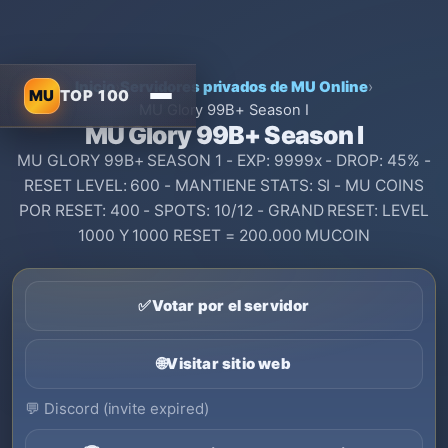
Inicio
›
Servidores privados de MU Online
›
MU
TOP 100
MU Glory 99B+ Season I
MU Glory 99B+ Season I
MU GLORY 99B+ SEASON 1 - EXP: 9999x - DROP: 45% -
RESET LEVEL: 600 - MANTIENE STATS: SI - MU COINS
POR RESET: 400 - SPOTS: 10/12 - GRAND RESET: LEVEL
1000 Y 1000 RESET = 200.000 MUCOIN
✅
Votar por el servidor
🌐
Visitar sitio web
💬
Discord (invite expired)