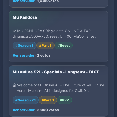
Ver servidor
· 1,405 votos
Mu Pandora
🎉 MU PANDORA 99B ya está ONLINE ⚔️ EXP
dinámica x500→x50, reset lvl 400, MuCoins, set
gratis, 3…
#Season 1
#Part 3
#Reset
Ver servidor
· 2 votos
Mu online S21 - Specials - Longterm - FAST
🤖 Welcome to MuOnline.AI – The Future of MU Online
Is Here - Muonline Ai is designed for GUILD…
#Season 21
#Part 3
#PvP
Ver servidor
· 2,909 votos