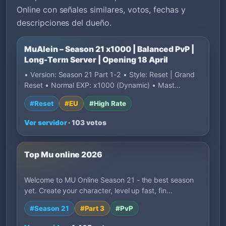
Online con señales similares, votos, fechas y
descripciones del dueño.
MuAlein – Season 21 x1000 | Balanced PvP |
Long-Term Server | Opening 18 April
• Version: Season 21 Part 1-2 • Style: Reset | Grand
Reset • Normal EXP: x1000 (Dynamic) • Mast…
#Reset
#EU
#High Rate
Ver servidor
· 103 votos
Top Mu online 2026
Welcome to MU Online Season 21 - the best season
yet. Create your character, level up fast, fin…
#Season 21
#Part 3
#PvP