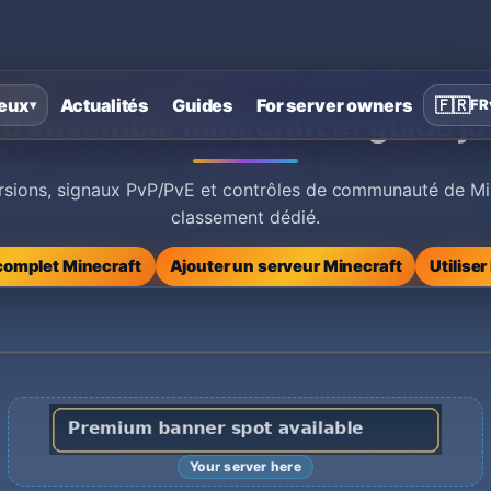
eux
Actualités
Guides
For server owners
🇫🇷
FR
▾
d’ensemble Minecraft et guide j
rsions, signaux PvP/PvE et contrôles de communauté de Minec
classement dédié.
complet Minecraft
Ajouter un serveur Minecraft
Utilise
Your server here