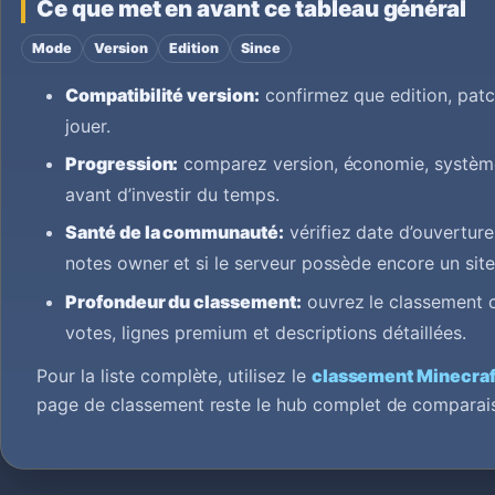
Ce que met en avant ce tableau général
Mode
Version
Edition
Since
Compatibilité version:
confirmez que edition, pat
jouer.
Progression:
comparez version, économie, systèmes
avant d’investir du temps.
Santé de la communauté:
vérifiez date d’ouverture
notes owner et si le serveur possède encore un site 
Profondeur du classement:
ouvrez le classement c
votes, lignes premium et descriptions détaillées.
Pour la liste complète, utilisez le
classement Minecraf
page de classement reste le hub complet de comparai