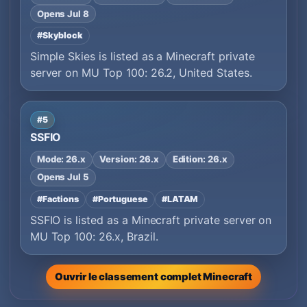
Opens Jul 8
#Skyblock
Simple Skies is listed as a Minecraft private
server on MU Top 100: 26.2, United States.
#5
SSFIO
Mode: 26.x
Version: 26.x
Edition: 26.x
Opens Jul 5
#Factions
#Portuguese
#LATAM
SSFIO is listed as a Minecraft private server on
MU Top 100: 26.x, Brazil.
Ouvrir le classement complet Minecraft