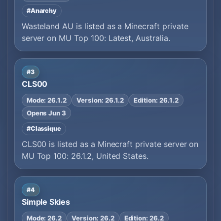
#Anarchy
Wasteland AU is listed as a Minecraft private
server on MU Top 100: Latest, Australia.
#3
CLS00
Mode: 26.1.2
Version: 26.1.2
Edition: 26.1.2
Opens Jun 3
#Classique
CLS00 is listed as a Minecraft private server on
MU Top 100: 26.1.2, United States.
#4
Simple Skies
Mode: 26.2
Version: 26.2
Edition: 26.2