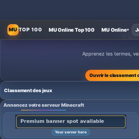
MU
TOP 100
MU Online Top 100
MU Online
J
▾
Vue 
Apprenez les termes, ve
Ouvrir le classement 
Classement des jeux
Annoncez votre serveur Minecraft
Your server here