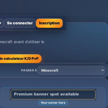
Se connecter
Inscription
▾
oueur
raft avant d’utiliser le
r le calculateur K/D PvP
PASSER À
Your server here