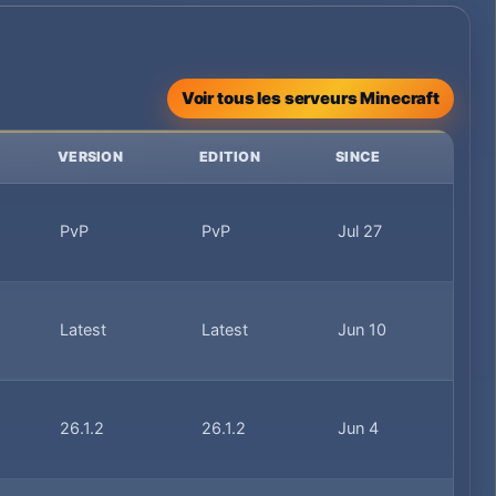
Voir tous les serveurs Minecraft
VERSION
EDITION
SINCE
PvP
PvP
Jul 27
Latest
Latest
Jun 10
26.1.2
26.1.2
Jun 4