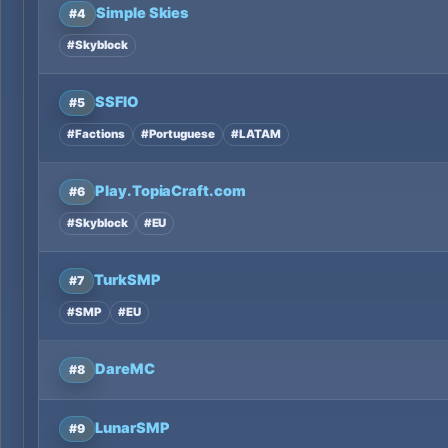
Simple Skies
#4
#Skyblock
SSFIO
#5
#Factions
#Portuguese
#LATAM
Play.TopiaCraft.com
#6
#Skyblock
#EU
TurkSMP
#7
#SMP
#EU
DareMC
#8
LunarSMP
#9