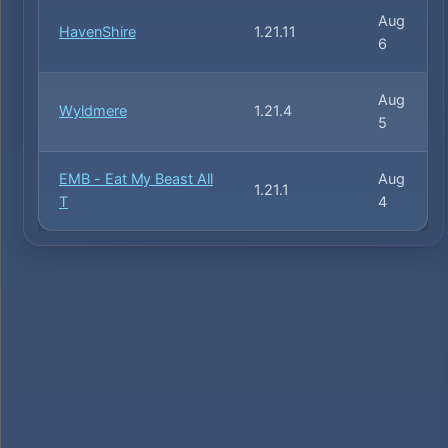
Aug
HavenShire
1.21.11
6
Aug
Wyldmere
1.21.4
5
EMB - Eat My Beast All
Aug
1.21.1
T
4