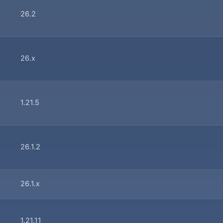
26.2
26.x
1.21.5
26.1.2
26.1.x
1.21.11