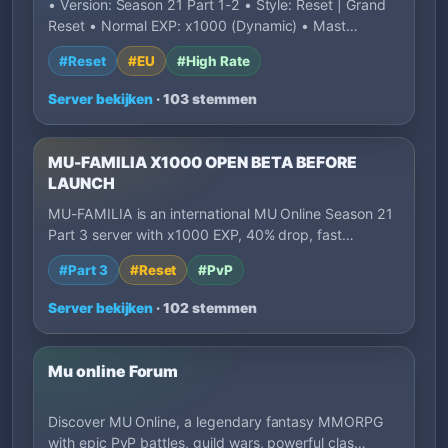
• Version: Season 21 Part 1-2 • Style: Reset | Grand
Reset • Normal EXP: x1000 (Dynamic) • Mast…
#Reset
#EU
#High Rate
Server bekijken
· 103 stemmen
MU-FAMILIA X1000 OPEN BETA BEFORE
LAUNCH
MU-FAMILIA is an international MU Online Season 21
Part 3 server with x1000 EXP, 40% drop, fast…
#Part 3
#Reset
#PvP
Server bekijken
· 102 stemmen
Mu online Forum
Discover MU Online, a legendary fantasy MMORPG
with epic PvP battles, guild wars, powerful clas…