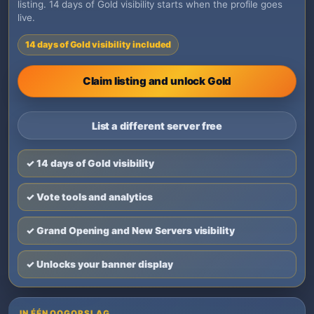
listing. 14 days of Gold visibility starts when the profile goes
live.
14 days of Gold visibility included
Claim listing and unlock Gold
List a different server free
✓ 14 days of Gold visibility
✓ Vote tools and analytics
✓ Grand Opening and New Servers visibility
✓ Unlocks your banner display
IN ÉÉN OOGOPSLAG