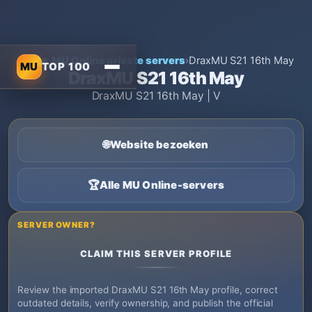
Home
›
MU Online private servers
›
DraxMU S21 16th May
MU
TOP 100
DraxMU S21 16th May
DraxMU S21 16th May | V
🌐
Website bezoeken
🏆
Alle MU Online-servers
SERVER OWNER?
CLAIM THIS SERVER PROFILE
Review the imported DraxMU S21 16th May profile, correct
outdated details, verify ownership, and publish the official