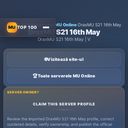
Acasă
›
Servere private MU Online
›
DraxMU S21 16th May
MU
TOP 100
DraxMU S21 16th May
DraxMU S21 16th May | V
🌐
Vizitează site-ul
🏆
Toate serverele MU Online
SERVER OWNER?
CLAIM THIS SERVER PROFILE
Review the imported DraxMU S21 16th May profile, correct
outdated details, verify ownership, and publish the official