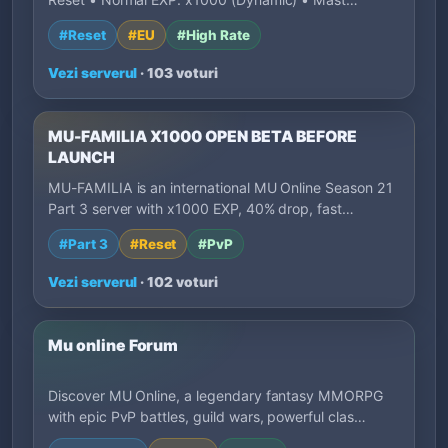
#Reset
#EU
#High Rate
Vezi serverul
· 103 voturi
MU-FAMILIA X1000 OPEN BETA BEFORE
LAUNCH
MU-FAMILIA is an international MU Online Season 21
Part 3 server with x1000 EXP, 40% drop, fast…
#Part 3
#Reset
#PvP
Vezi serverul
· 102 voturi
Mu online Forum
Discover MU Online, a legendary fantasy MMORPG
with epic PvP battles, guild wars, powerful clas…