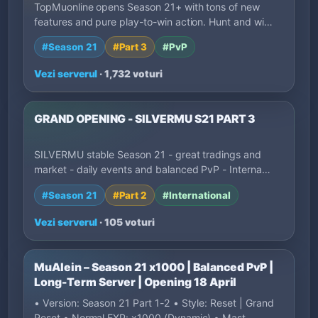
TopMuonline opens Season 21+ with tons of new
features and pure play-to-win action. Hunt and wi…
#Season 21
#Part 3
#PvP
Vezi serverul
· 1,732 voturi
GRAND OPENING - SILVERMU S21 PART 3
SILVERMU stable Season 21 - great tradings and
market - daily events and balanced PvP - Interna…
#Season 21
#Part 2
#International
Vezi serverul
· 105 voturi
MuAlein – Season 21 x1000 | Balanced PvP |
Long-Term Server | Opening 18 April
• Version: Season 21 Part 1-2 • Style: Reset | Grand
Reset • Normal EXP: x1000 (Dynamic) • Mast…