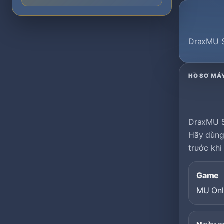
DraxMU S
HỒ SƠ MÁ
DraxMU S
Hãy dùng 
trước khi
Game
MU Onl