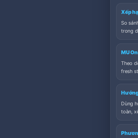
Xếp h
So sán
trong 
MU Onl
Theo dõ
fresh st
Hướng 
Dùng h
toàn, x
Phươn