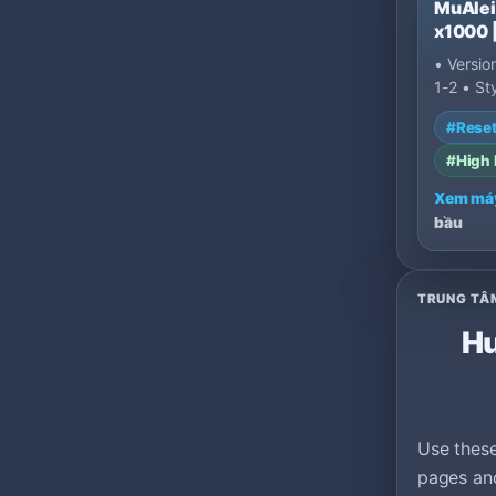
MuAlei
x1000 |
Long-T
• Versio
Openin
1-2 • St
Reset •
#Rese
(Dynami
#High 
Xem má
bầu
TRUNG TÂ
Hư
Use these
pages and