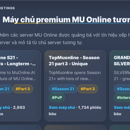
ISTINGS
Máy chủ premium MU Online tươ
hêm các server MU Online được quảng bá với tín hiệu xếp h
erver và mô tả từ chủ server tương tự.
ne S21 -
TopMuonline - Season
GRAND 
s - Longterm -
21 part 3 - Unique
SILVER
ome to MuOnline.AI
TopMuonline opens Season
SILVERM
ture of MU Online
21+ with tons of new
21 - gre
 Muonline Ai is
features and pure play-to-
market -
on 21
#Part 3
#Season 21
#Part 3
#Seas
d for GUILD…
win action. Hunt and wi…
balance
#PvP
#Inter
y chủ
· 2,863
Xem máy chủ
· 1,734 phiếu
Xem má
ầu
bầu
bầu