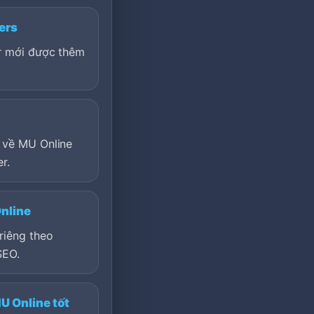
ers
er mới được thêm
 về MU Online
r.
nline
riêng theo
SEO.
U Online tốt