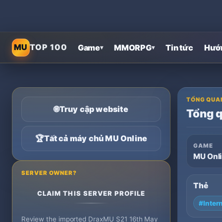
MU
TOP 100
Game
MMORPG
Tin tức
Hướ
▾
▾
TỔNG QUA
🌐
Truy cập website
Tổng 
🏆
Tất cả máy chủ MU Online
GAME
MU Onl
SERVER OWNER?
Thẻ
CLAIM THIS SERVER PROFILE
#Inter
Review the imported DraxMU S21 16th May