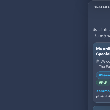
RELATED L
So sánh t
liệu mở s
Mu onli
Special
FAST
🤖 Welc
– The Fu
Is Here -
#Seas
designe
#PvP
Xem má
phiếu b