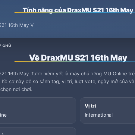
Tính năng của DraxMU S21 16th May
21 16th May V
Y CHỦ
Về DraxMU S21 16th May
21 16th May được niêm yết là máy chủ riêng MU Online tr
hồ sơ này để so sánh tag, vị trí, lượt vote, ngày mở cửa v
 chọn nơi chơi.
Vị trí
ine
International