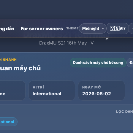
Trang chủ
›
Máy chủ riêng MU Online
›
DraxMU S21 16th May
ng dẫn
For server owners
🇻🇳
VI
▾
THEME
DraxMU S21 16th May
DraxMU S21 16th May | V
N NHANH
Danh sách máy chủ bổ sung
Đ
quan máy chủ
VỊ TRÍ
NGÀY MỞ
ine
International
2026-05-02
LỌC DA
national