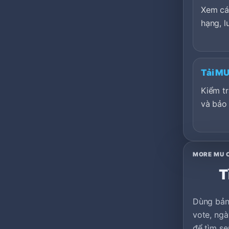
Xem cá
hạng, l
Tải MU
Kiểm tr
và bảo 
MORE MU 
T
Dùng bản
vote, ngà
để tìm se