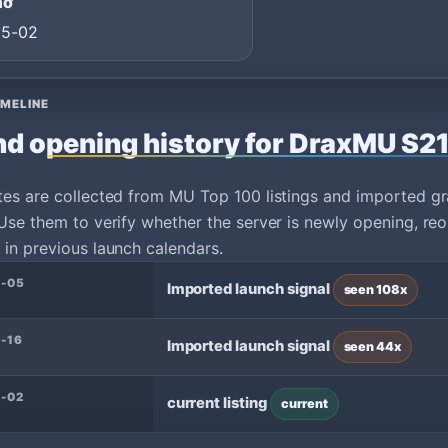
mở
05-02
IMELINE
d opening history for DraxMU S2
tes are collected from MU Top 100 listings and imported g
Use them to verify whether the server is newly opening, reo
in previous launch calendars.
6-05
Imported launch signal
seen 108x
-16
Imported launch signal
seen 44x
-02
current listing
current