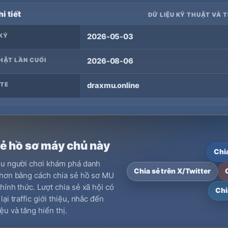
i tiết
DỮ LIỆU KỸ THUẬT VÀ 
KÝ
2026-05-03
HẬT LẦN CUỐI
2026-08-06
TE
draxmu.online
sẻ hồ sơ máy chủ này
Chi
ều người chơi khám phá danh
Chia sẻ trên X/Twitter
hơn bằng cách chia sẻ hồ sơ MU
hính thức. Lượt chia sẻ xã hội có
Chi
ại traffic giới thiệu, nhắc đến
ệu và tăng hiển thị.