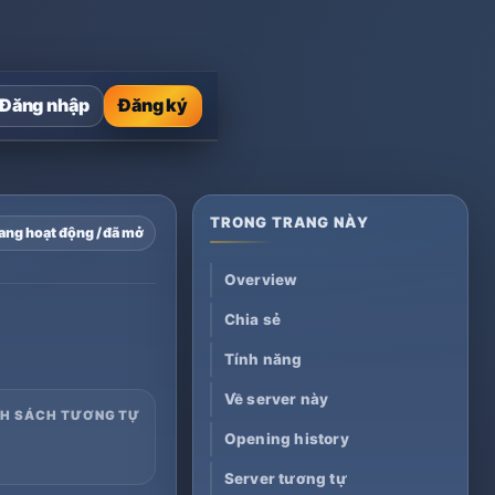
Đăng nhập
Đăng ký
TRONG TRANG NÀY
ang hoạt động / đã mở
Overview
Chia sẻ
Tính năng
Về server này
NH SÁCH TƯƠNG TỰ
Opening history
Server tương tự