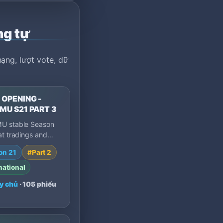
ng tự
ạng, lượt vote, dữ
OPENING -
MU S21 PART 3
U stable Season
at tradings and
 daily events and
on 21
#Part 2
d PvP - Interna…
national
y chủ
· 105 phiếu