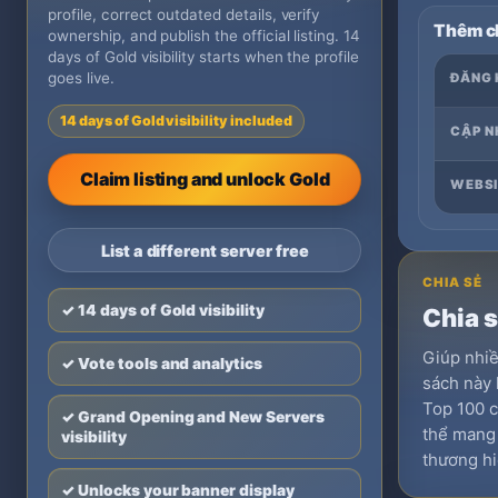
profile, correct outdated details, verify
Thêm ch
ownership, and publish the official listing. 14
days of Gold visibility starts when the profile
goes live.
ĐĂNG 
14 days of Gold visibility included
CẬP N
Claim listing and unlock Gold
WEBSI
List a different server free
CHIA SẺ
✓ 14 days of Gold visibility
Chia 
Giúp nhi
✓ Vote tools and analytics
sách này 
Top 100 c
✓ Grand Opening and New Servers
thể mang l
visibility
thương hi
✓ Unlocks your banner display