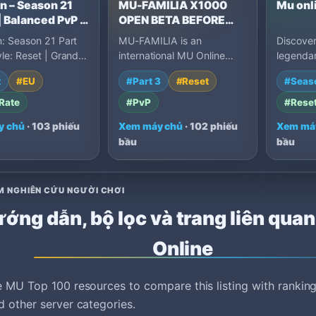
n – Season 21
MU-FAMILIA X1000
Mu onl
 Balanced PvP |
OPEN BETA BEFORE
erm Server |
LAUNCH
n: Season 21 Part
MU-FAMILIA is an
Discover
g 18 April
yle: Reset | Grand
international MU Online
legendar
 Normal EXP: x1000
Season 21 Part 3 server
MMORPG 
t
#EU
#Part 3
#Reset
#Seas
c) • Mast…
with x1000 EXP, 40% drop,
battles, 
fast…
powerfu
Rate
#PvP
#Rese
y chủ
· 103 phiếu
Xem máy chủ
· 102 phiếu
Xem má
bầu
bầu
M NGHIÊN CỨU NGƯỜI CHƠI
ớng dẫn, bộ lọc và trang liên qua
Online
 MU Top 100 resources to compare this listing with ranking
 other server categories.