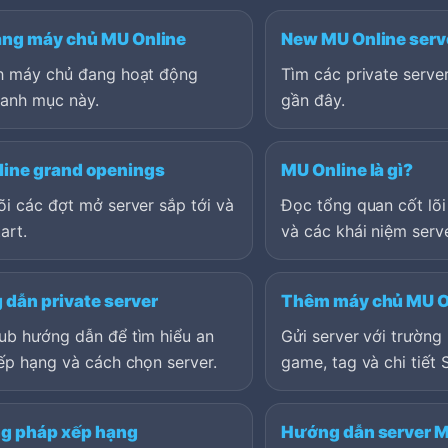
ạng máy chủ MU Online
New MU Online serv
h máy chủ đang hoạt động
Tìm các private serv
danh mục này.
gần đây.
ine grand openings
MU Online là gì?
i các đợt mở server sắp tới và
Đọc tổng quan cốt lõi
art.
và các khái niệm serve
dẫn private server
Thêm máy chủ MU O
ub hướng dẫn để tìm hiểu an
Gửi server với trường 
ếp hạng và cách chọn server.
game, tag và chi tiết 
g pháp xếp hạng
Hướng dẫn server M