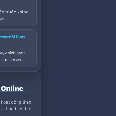
p trước khi so
ve.
erver MU an
ậy, chính sách
của server.
 Online
r hoạt động theo
er. Lọc theo tag