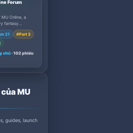
ine Forum
 MU Online, a
y fantasy
with epic PvP
on 21
#Part 3
guild wars,
l clas…
t
y chủ
· 102 phiếu
n của MU
s, guides, launch