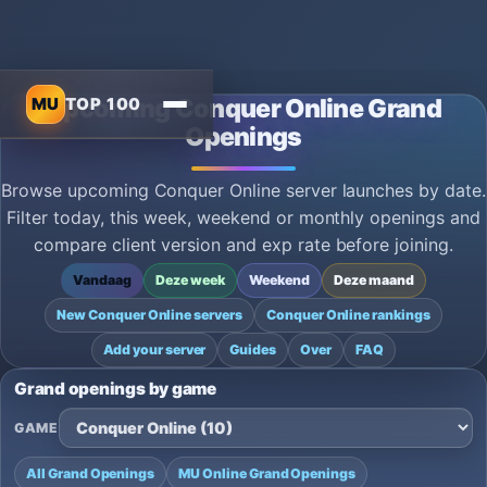
MU
TOP 100
Upcoming Conquer Online Grand
Openings
Browse upcoming Conquer Online server launches by date.
Filter today, this week, weekend or monthly openings and
compare client version and exp rate before joining.
Vandaag
Deze week
Weekend
Deze maand
New Conquer Online servers
Conquer Online rankings
Add your server
Guides
Over
FAQ
Grand openings by game
GAME
All Grand Openings
MU Online Grand Openings