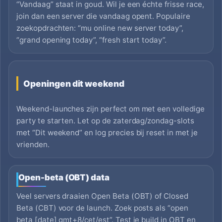
“Vandaag” staat in goud. Wil je een échte frisse race,
join dan een server die vandaag opent. Populaire
zoekopdrachten: “mu online new server today”,
“grand opening today”, “fresh start today”.
Openingen dit weekend
Weekend-launches zijn perfect om met een volledige
party te starten. Let op de zaterdag/zondag-slots
met “Dit weekend” en log precies bij reset in met je
vrienden.
Open-beta (OBT) data
Veel servers draaien Open Beta (OBT) of Closed
Beta (CBT) voor de launch. Zoek posts als “open
beta [date] gmt+8/cet/est”. Test je build in OBT en