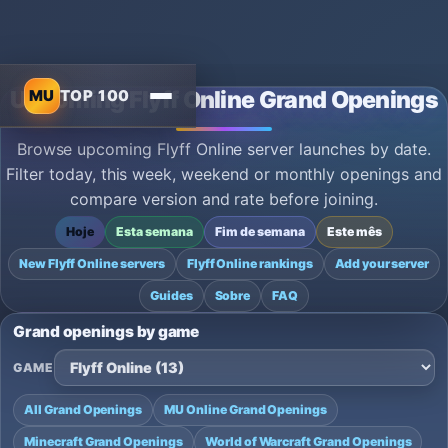
MU
TOP 100
Upcoming Flyff Online Grand Openings
Browse upcoming Flyff Online server launches by date.
Filter today, this week, weekend or monthly openings and
compare version and rate before joining.
Hoje
Esta semana
Fim de semana
Este mês
New Flyff Online servers
Flyff Online rankings
Add your server
Guides
Sobre
FAQ
Grand openings by game
GAME
All Grand Openings
MU Online Grand Openings
Minecraft Grand Openings
World of Warcraft Grand Openings