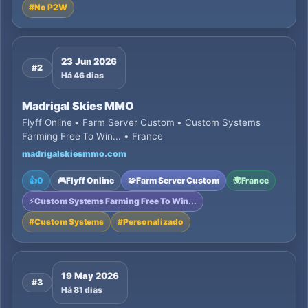
#
No P2W
23 Jun 2026
#2
Há 46 dias
Madrigal Skies MMO
Flyff Online • Farm Server Custom • Custom Systems
Farming Free To Win... • France
madrigalskiesmmo.com
👍
0
🎮
Flyff Online
🧩
Farm Server Custom
🌍
France
⚡
Custom Systems Farming Free To Win...
#
Custom Systems
#
Personalizado
19 May 2026
#3
Há 81 dias