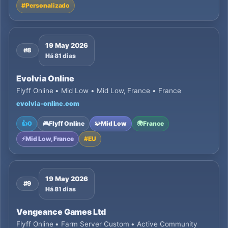
#
Personalizado
19 May 2026
#8
Há 81 dias
Evolvia Online
Flyff Online • Mid Low • Mid Low, France • France
evolvia-online.com
👍
0
🎮
Flyff Online
🧩
Mid Low
🌍
France
⚡
Mid Low, France
#
EU
19 May 2026
#9
Há 81 dias
Vengeance Games Ltd
Flyff Online • Farm Server Custom • Active Community