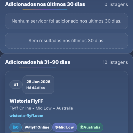
Adicionados nos últimos 30 dias
0 listagens
Nenhum servidor foi adicionado nos últimos 30 dias.
Sem resultados nos últimos 30 dias.
Adicionados há 31–90 dias
10 listagens
25 Jun 2026
#1
Há 44 dias
Wistoria FlyFF
Flyff Online • Mid Low • Australia
wistoria-flyff.com
👍
0
🎮
Flyff Online
🧩
Mid Low
🌍
Australia