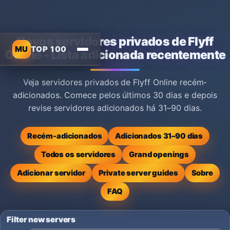
Novos servidores privados de Flyff
MU
TOP 100
Online - Lista adicionada recentemente
Veja servidores privados de Flyff Online recém-
adicionados. Comece pelos últimos 30 dias e depois
revise servidores adicionados há 31–90 dias.
Recém-adicionados
Adicionados 31–90 dias
Todos os servidores
Grand openings
Adicionar servidor
Private server guides
Sobre
FAQ
Filter new servers