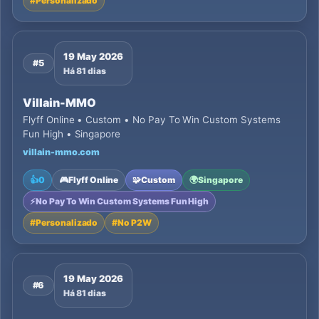
#
Personalizado
19 May 2026
#5
Há 81 dias
Villain-MMO
Flyff Online • Custom • No Pay To Win Custom Systems
Fun High • Singapore
villain-mmo.com
👍
0
🎮
Flyff Online
🧩
Custom
🌍
Singapore
⚡
No Pay To Win Custom Systems Fun High
#
Personalizado
#
No P2W
19 May 2026
#6
Há 81 dias