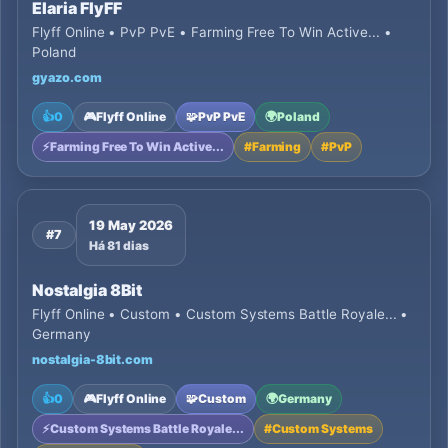
Elaria FlyFF
Flyff Online • PvP PvE • Farming Free To Win Active... •
Poland
gyazo.com
👍
0
🎮
Flyff Online
🧩
PvP PvE
🌍
Poland
⚡
Farming Free To Win Active...
#
Farming
#
PvP
19 May 2026
#7
Há 81 dias
Nostalgia 8Bit
Flyff Online • Custom • Custom Systems Battle Royale... •
Germany
nostalgia-8bit.com
👍
0
🎮
Flyff Online
🧩
Custom
🌍
Germany
⚡
Custom Systems Battle Royale...
#
Custom Systems