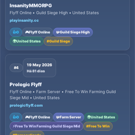
InsanityMMORPG
Flyff Online • Guild Siege High • United States
playinsanity.cc
👍
0
🎮
Flyff Online
🧩
Guild Siege High
🌍
United States
#
Guild Siege
19 May 2026
#4
Há 81 dias
Prologic Flyff
Flyff Online • Farm Server • Free To Win Farming Guild
Siege Mid • United States
prologicflyff.com
👍
0
🎮
Flyff Online
🧩
Farm Server
🌍
United States
⚡
Free To Win Farming Guild Siege Mid
#
Free To Win