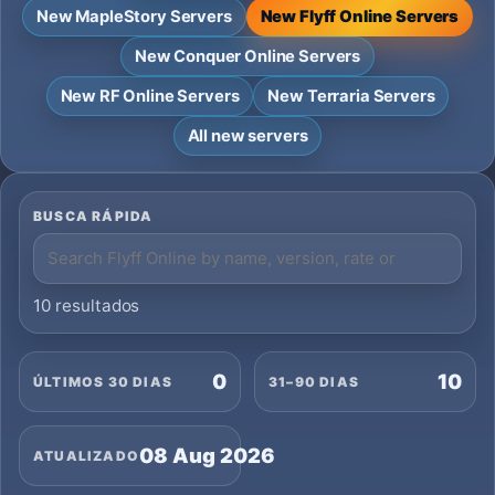
New MapleStory Servers
New Flyff Online Servers
New Conquer Online Servers
New RF Online Servers
New Terraria Servers
All new servers
BUSCA RÁPIDA
10 resultados
0
10
ÚLTIMOS 30 DIAS
31–90 DIAS
08 Aug 2026
ATUALIZADO