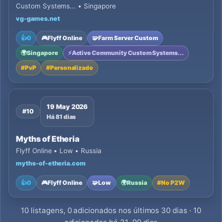
Custom Systems... • Singapore
vg-games.net
👍
0
🎮
Flyff Online
🧩
Farm Server Custom
🌍
Singapore
⚡
Active Community Custom Systems...
#
PvP
#
Personalizado
19 May 2026
#10
Há 81 dias
Myths of Etheria
Flyff Online • Low • Russia
myths-of-etheria.com
👍
0
🎮
Flyff Online
🧩
Low
🌍
Russia
#
No P2W
10 listagens, 0 adicionados nos últimos 30 dias · 10