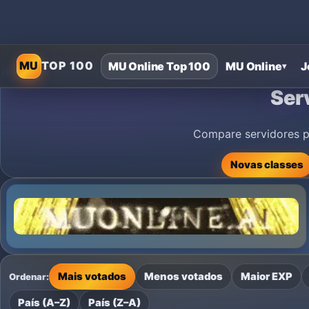
MU
TOP 100
MU Online Top 100
MU Online
J
▾
Home
›
MU Online Private Servers
›
Servidores privados MU Onli
Ser
Compare servidores pri
Novas classes
Mais votados
Menos votados
Maior EXP
Ordenar:
País (A–Z)
País (Z–A)