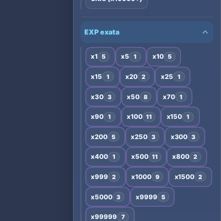
EXP exata
x1
x5
x10
5
1
5
x15
x20
x25
1
2
1
x30
x50
x70
3
8
1
x90
x100
x150
1
11
1
x200
x250
x300
5
3
3
x400
x500
x800
1
11
2
x999
x1000
x1500
2
9
2
x5000
x9999
3
5
x99999
7