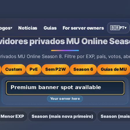
ogos
Notícias
Guias
For server owners
🇧🇷
PT
▾
▾
ne Season 8
vidores privados MU Online Seas
vados MU Online Season 8. Filtre por EXP, país, votos, abe
Custom
PvE
Sem P2W
Season 6
Guias de MU
Your server here
Menor EXP
Season (mais nova primeiro)
Season (mais 