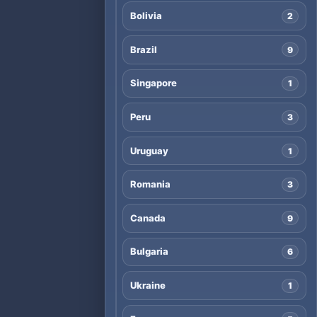
Bolivia
2
Brazil
9
Singapore
1
Peru
3
Uruguay
1
Romania
3
Canada
9
Bulgaria
6
Ukraine
1