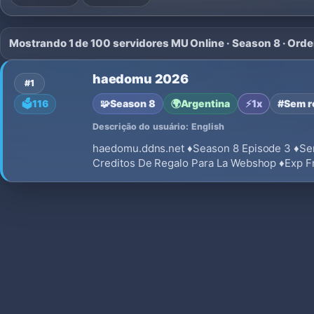
Mostrando 1 de 100 servidores MU Online · Season 8 · Ord
haedomu 2026
#1
🧩
Season 8
🌍
Argentina
⚡
1x
#Sem r
🗳️
116
Descrição do usuário: English
haedomu.ddns.net ♦Season 8 Episode 3 ♦Se
Creditos De Regalo Para La Webshop ♦Exp Fre
♦Drop Vip: 10%