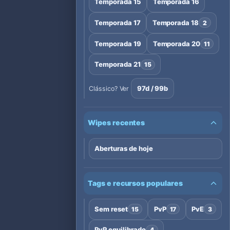
Temporada 15
Temporada 16
Temporada 17
Temporada 18
2
Temporada 19
Temporada 20
11
Temporada 21
15
97d / 99b
Clássico? Ver
Wipes recentes
Aberturas de hoje
Tags e recursos populares
Sem reset
PvP
PvE
15
17
3
PvP equilibrado
4