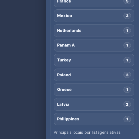
France
5
Mexico
3
Netherlands
1
Panam A
1
Turkey
1
Poland
3
Greece
1
Latvia
2
Philippines
1
Principais locais por listagens ativas