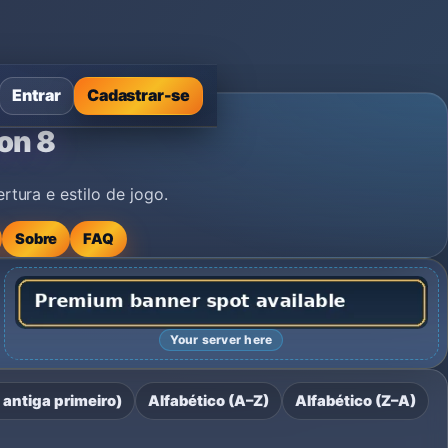
Entrar
Cadastrar-se
on 8
rtura e estilo de jogo.
Sobre
FAQ
Your server here
antiga primeiro)
Alfabético (A–Z)
Alfabético (Z–A)