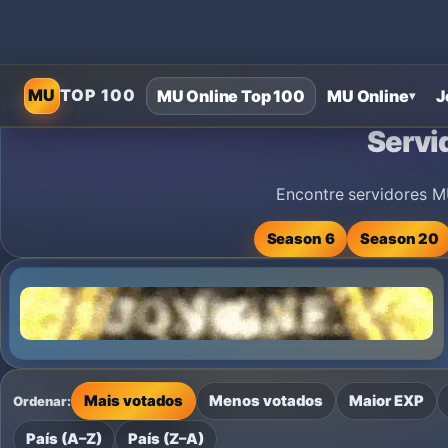
MU
TOP 100
MU Online Top 100
MU Online
J
▾
Home
›
MU Online Private Servers
›
Servidores privados MU Onl
Servi
Encontre servidores M
Season 6
Season 20
Mais votados
Menos votados
Maior EXP
Ordenar:
País (A–Z)
País (Z–A)