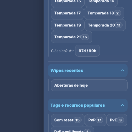
Temporada 15
Temporada 16
Temporada 17
Temporada 18
2
Temporada 19
Temporada 20
11
Temporada 21
15
97d / 99b
Clássico? Ver
Wipes recentes
Aberturas de hoje
Tags e recursos populares
Sem reset
PvP
PvE
15
17
3
PvP equilibrado
4