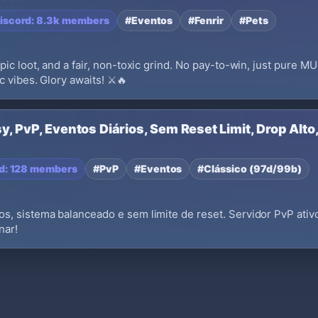
iscord: 8.3k members
#Eventos
#Fenrir
#Pets
ic loot, and a fair, non-toxic grind. No pay-to-win, just pure M
c vibes. Glory awaits! ⚔️🔥
, PvP, Eventos Diários, Sem Reset Limit, Drop Alto, 
d: 128 members
#PvP
#Eventos
#Clássico (97d/99b)
, sistema balanceado e sem limite de reset. Servidor PvP ativo
nar!