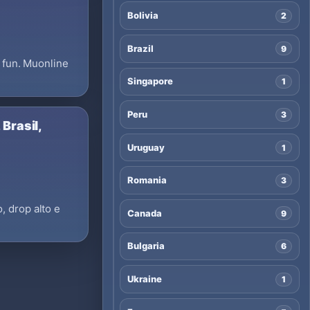
Bolivia
2
Brazil
9
U fun. Muonline
Singapore
1
Peru
3
Brasil,
Uruguay
1
Romania
3
, drop alto e
Canada
9
Bulgaria
6
Ukraine
1