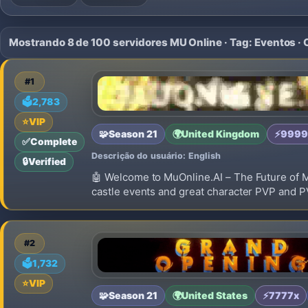
Mostrando 8 de 100 servidores MU Online · Tag: Eventos ·
#1
🗳️
2,783
⭐
VIP
🧩
Season 21
🌍
United Kingdom
⚡
9999
✅
Complete
Descrição do usuário: English
🔒
Verified
🤖 Welcome to MuOnline.AI – The Future of 
castle events and great character PVP and P
#2
🗳️
1,732
⭐
VIP
🧩
Season 21
🌍
United States
⚡
7777x