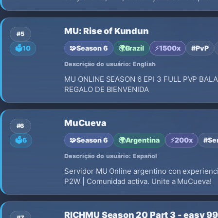
MU: Rise of Kundun
#5
🧩
Season 6
🌍
Brazil
⚡
1500x
#PvP
🗳️
10
Descrição do usuário: English
MU ONLINE SEASON 6 EPI 3 FULL PVP BALA
REGALO DE BIENVENIDA
MuCueva
#6
🧩
Season 6
🌍
Argentina
⚡
200x
#Se
🗳️
6
Descrição do usuário: Español
Servidor MU Online argentino con experienc
P2W | Comunidad activa. Unite a MuCueva!
RICHMU Season 20 Part 3 - easy 9
#7