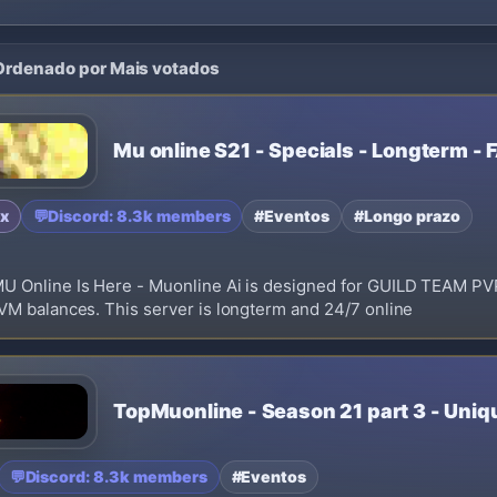
 Ordenado por Mais votados
Mu online S21 - Specials - Longterm - 
x
💬
Discord: 8.3k members
#Eventos
#Longo prazo
MU Online Is Here - Muonline Ai is designed for GUILD TEAM PV
VM balances. This server is longterm and 24/7 online
TopMuonline - Season 21 part 3 - Uniq
💬
Discord: 8.3k members
#Eventos