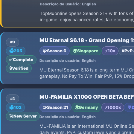
Descrição do usuário: English
TopMuonline opens Season 21+ with tons of 
in-game, enjoy balanced rates, fair economy
start!
MU Eternal S6.18 • Grand Opening 1
#3
🧩
Season 6
🌍
Singapore
⚡
10x
#PvP 
🗳️
205
✅
Complete
Descrição do usuário: English
🔒
Verified
MU Eternal Season 6.18 is a long-term MU O
gameplay, No Pay To Win, Fair PvP, 15% Drop 
MU-FAMILIA X1000 OPEN BETA BE
#4
🧩
Season 21
🌍
Germany
⚡
1000x
💬
D
🗳️
102
🚀
New Server
Descrição do usuário: English
MU-FAMILIA is an international MU Online Sea
daily events, PvP, custom jewels and a prem