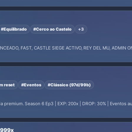
#Equilibrado
#Cerco ao Castelo
+3
NCEADO, FAST, CASTLE SIEGE ACTIVO, REY DEL MU, ADMIN O
m reset
#Eventos
#Clássico (97d/99b)
ia premium. Season 6 Ep3 | EXP: 200x | DROP: 30% | Eventos au
9999x