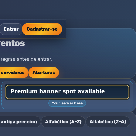
Entrar
Cadastrar-se
ventos
egras antes de entrar.
 servidores
Aberturas
Your server here
antiga primeiro)
Alfabético (A–Z)
Alfabético (Z–A)