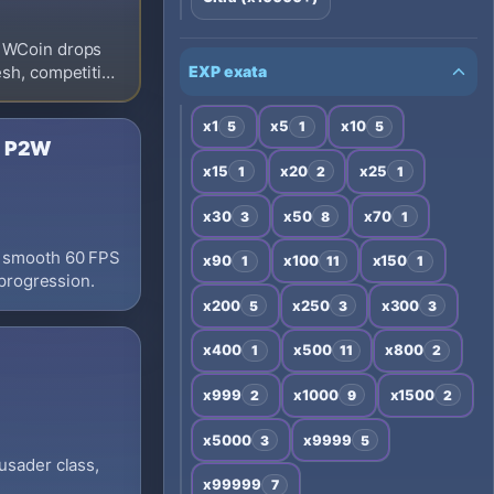
& WCoin drops
EXP exata
esh, competitive
x1
x5
x10
5
1
5
No P2W
x15
x20
x25
1
2
1
x30
x50
x70
3
8
1
, smooth 60 FPS
x90
x100
x150
1
11
1
 progression.
x200
x250
x300
5
3
3
x400
x500
x800
1
11
2
x999
x1000
x1500
2
9
2
x5000
x9999
3
5
usader class,
x99999
7