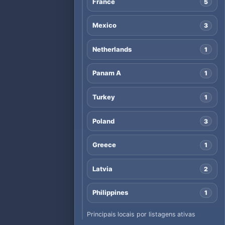
France
5
Mexico
3
Netherlands
1
Panam A
1
Turkey
1
Poland
3
Greece
1
Latvia
2
Philippines
1
Principais locais por listagens ativas