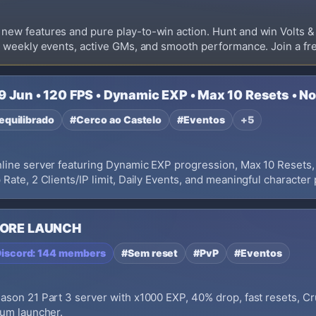
new features and pure play-to-win action. Hunt and win Volts 
, weekly events, active GMs, and smooth performance. Join a fr
9 Jun • 120 FPS • Dynamic EXP • Max 10 Resets • 
equilibrado
#Cerco ao Castelo
#Eventos
+5
nline server featuring Dynamic EXP progression, Max 10 Resets
Rate, 2 Clients/IP limit, Daily Events, and meaningful character
FORE LAUNCH
iscord: 144 members
#Sem reset
#PvP
#Eventos
son 21 Part 3 server with x1000 EXP, 40% drop, fast resets, Cr
ium launcher.