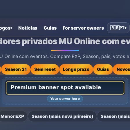
ogos
Notícias
Guias
For server owners
🇧🇷
PT
▾
▾
ine com eventos
dores privados MU Online com e
U Online com eventos. Compare EXP, Season, país, votos e r
Season 21
Sem reset
Longo prazo
Guias
Novos
Your server here
Menor EXP
Season (mais nova primeiro)
Season (mais 