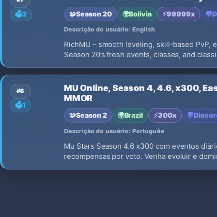
🧩
Season 20
🌍
Bolivia
⚡
99999x
💬
D
🗳️
2
Descrição do usuário: English
RichMU – smooth leveling, skill-based PvP, ep
Season 20’s fresh events, classes, and classi
MU Online, Season 4, 4.6, x300, Easy
#8
MMOR
🗳️
1
🧩
Season 2
🌍
Brazil
⚡
300x
💬
Discor
Descrição do usuário: Português
Mu Stars Season 4.6 x300 com eventos diários
recompensas por voto. Venha evoluir e domi