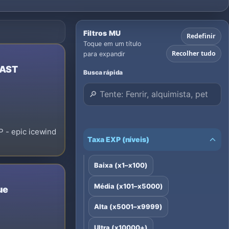
Filtros MU
Redefinir
Toque em um título
Recolher tudo
para expandir
FAST
Busca rápida
P - epic icewind
Taxa EXP (níveis)
Baixa (x1–x100)
Média (x101–x5000)
ue
Alta (x5001–x9999)
Ultra (x10000+)