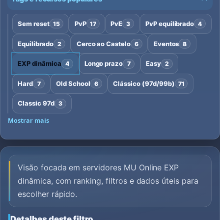
Sem reset
PvP
PvE
PvP equilibrado
15
17
3
4
Equilibrado
Cerco ao Castelo
Eventos
2
6
8
EXP dinâmica
Longo prazo
Easy
4
7
2
Hard
Old School
Clássico (97d/99b)
7
6
71
Classic 97d
3
Mostrar mais
Visão focada em servidores MU Online EXP
dinâmica, com ranking, filtros e dados úteis para
escolher rápido.
Detalhes deste filtro