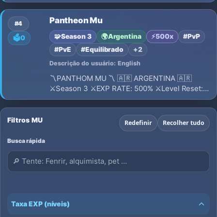
REY DEL MU, ADMIN ONLINE 24 HRS REGALO
DE BIENVENIDA
Pantheon Mu
#4
🧩
Season 3
🌍
Argentina
⚡
500x
#PvP
🗳️
0
#PvE
#Equilibrado
+2
Descrição do usuário: English
〽️PANTHOM MU 〽️ 🇦🇷 ARGENTINA 🇦🇷
⚔️Season 3 ⚔️EXP RATE: 500% ⚔️Level Reset:
400 ⚔️Drop: 40% ⚔️Stats Max: 65.000 ⚔️Máx. 2
cuentas por IP/PC 🔰️SET DE BIENVENIDA ♥ 🔰
3 DIAS VIP CUENTAS NUEVAS. 🔰BUFF 150%
Filtros MU
Redefinir
Recolher tudo
Busca rápida
Taxa EXP (níveis)