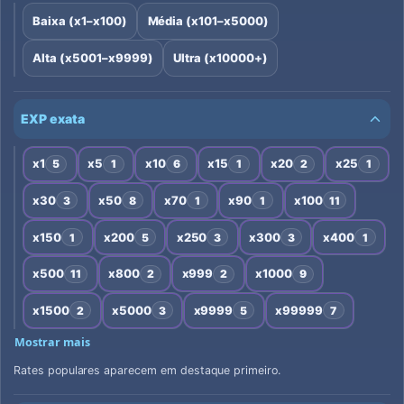
Baixa (x1–x100)
Média (x101–x5000)
Alta (x5001–x9999)
Ultra (x10000+)
EXP exata
x1
x5
x10
x15
x20
x25
5
1
6
1
2
1
x30
x50
x70
x90
x100
3
8
1
1
11
x150
x200
x250
x300
x400
1
5
3
3
1
x500
x800
x999
x1000
11
2
2
9
x1500
x5000
x9999
x99999
2
3
5
7
Mostrar mais
Rates populares aparecem em destaque primeiro.