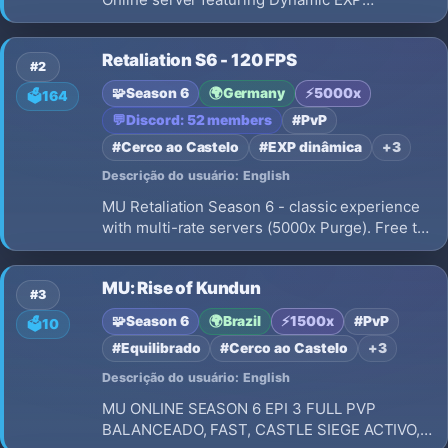
progression, Max 10 Resets, smooth 60 FPS
gameplay, No Pay To Win, Fair PvP, 15% Drop
Retaliation S6 - 120 FPS
Rate, 2 Clients/IP limit, Daily Events, and
#2
meaningful character progression.
🧩
Season 6
🌍
Germany
⚡
5000x
🗳️
164
💬
Discord: 52 members
#PvP
#Cerco ao Castelo
#EXP dinâmica
+3
Descrição do usuário: English
MU Retaliation Season 6 - classic experience
with multi-rate servers (5000x Purge). Free to
Play, No Pay 2 Win. Achievements with real
rewards, active dev, growing community. Built
MU: Rise of Kundun
for players who love MU done right.
#3
🧩
Season 6
🌍
Brazil
⚡
1500x
#PvP
🗳️
10
#Equilibrado
#Cerco ao Castelo
+3
Descrição do usuário: English
MU ONLINE SEASON 6 EPI 3 FULL PVP
BALANCEADO, FAST, CASTLE SIEGE ACTIVO,