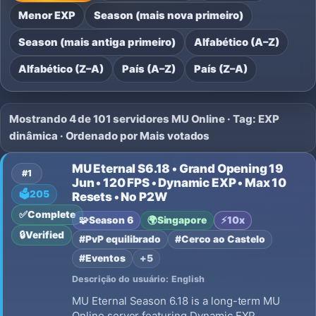
Menor EXP
Season (mais nova primeiro)
Season (mais antiga primeiro)
Alfabético (A–Z)
Alfabético (Z–A)
País (A–Z)
País (Z–A)
Mostrando 4 de 101 servidores MU Online · Tag: EXP
dinâmica · Ordenado por Mais votados
MU Eternal S6.18 • Grand Opening 19
#1
Jun • 120 FPS • Dynamic EXP • Max 10
🗳️
205
Resets • No P2W
✅
Complete
🧩
Season 6
🌍
Singapore
⚡
10x
🔒
Verified
#PvP equilibrado
#Cerco ao Castelo
#Eventos
+5
Descrição do usuário: English
MU Eternal Season 6.18 is a long-term MU
Online server featuring Dynamic EXP