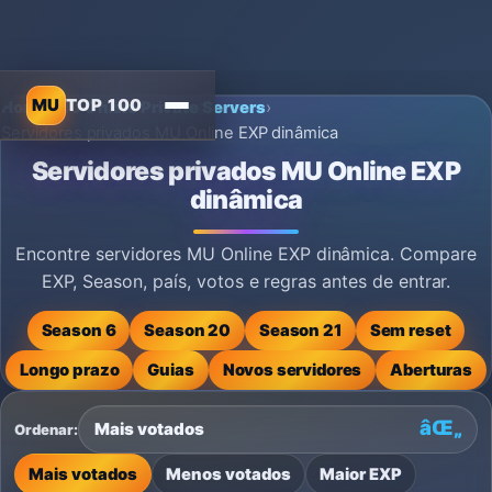
MU
TOP 100
Home
›
MU Online Private Servers
›
Servidores privados MU Online EXP dinâmica
Servidores privados MU Online EXP
dinâmica
Encontre servidores MU Online EXP dinâmica. Compare
EXP, Season, país, votos e regras antes de entrar.
Season 6
Season 20
Season 21
Sem reset
Longo prazo
Guias
Novos servidores
Aberturas
Ordenar:
Mais votados
Menos votados
Maior EXP