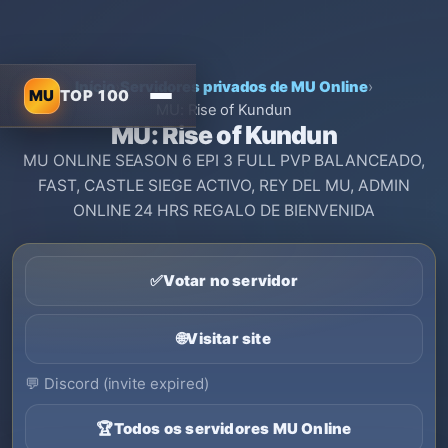
Início
›
Servidores privados de MU Online
›
MU
TOP 100
MU: Rise of Kundun
MU: Rise of Kundun
MU ONLINE SEASON 6 EPI 3 FULL PVP BALANCEADO,
FAST, CASTLE SIEGE ACTIVO, REY DEL MU, ADMIN
ONLINE 24 HRS REGALO DE BIENVENIDA
✅
Votar no servidor
🌐
Visitar site
💬
Discord (invite expired)
🏆
Todos os servidores MU Online