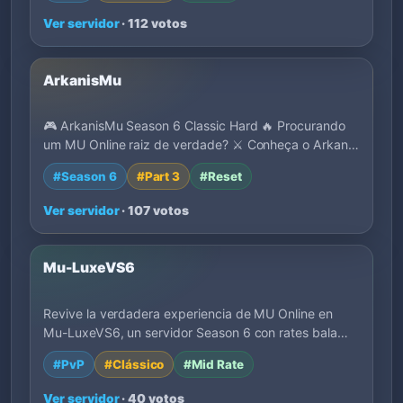
Ver servidor
· 112 votos
ArkanisMu
🎮 ArkanisMu Season 6 Classic Hard 🔥 Procurando
um MU Online raiz de verdade? ⚔️ Conheça o Arkan…
#Season 6
#Part 3
#Reset
Ver servidor
· 107 votos
Mu-LuxeVS6
Revive la verdadera experiencia de MU Online en
Mu-LuxeVS6, un servidor Season 6 con rates bala…
#PvP
#Clássico
#Mid Rate
Ver servidor
· 40 votos