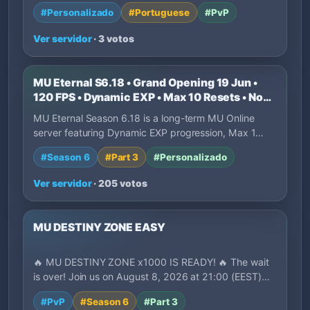
Medium com conteúdos mo…
#Personalizado
#Portuguese
#PvP
Ver servidor
· 3 votos
MU Eternal S6.18 • Grand Opening 19 Jun •
120 FPS • Dynamic EXP • Max 10 Resets • No
P2W
MU Eternal Season 6.18 is a long-term MU Online
server featuring Dynamic EXP progression, Max 1…
#Season 6
#Part 3
#Personalizado
Ver servidor
· 205 votos
MU DESTINY ZONE EASY
🔥 MU DESTINY ZONE x1000 IS READY! 🔥 The wait
is over! Join us on August 8, 2026 at 21:00 (EEST)…
#PvP
#Season 6
#Part 3