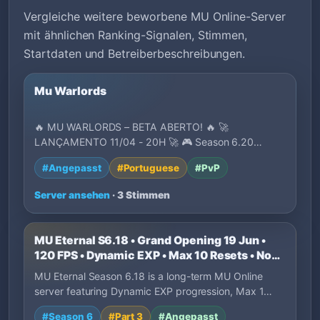
Vergleiche weitere beworbene MU Online-Server
mit ähnlichen Ranking-Signalen, Stimmen,
Startdaten und Betreiberbeschreibungen.
Mu Warlords
🔥 MU WARLORDS – BETA ABERTO! 🔥 🚀
LANÇAMENTO 11/04 - 20H 🚀 🎮 Season 6.20
Medium com conteúdos mo…
#Angepasst
#Portuguese
#PvP
Server ansehen
· 3 Stimmen
MU Eternal S6.18 • Grand Opening 19 Jun •
120 FPS • Dynamic EXP • Max 10 Resets • No
P2W
MU Eternal Season 6.18 is a long-term MU Online
server featuring Dynamic EXP progression, Max 1…
#Season 6
#Part 3
#Angepasst