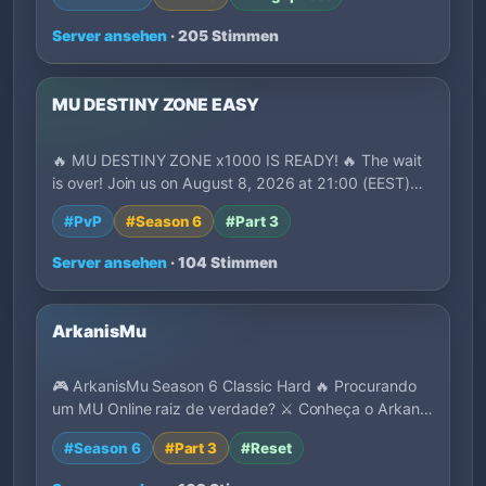
Server ansehen
· 205 Stimmen
MU DESTINY ZONE EASY
🔥 MU DESTINY ZONE x1000 IS READY! 🔥 The wait
is over! Join us on August 8, 2026 at 21:00 (EEST)…
#PvP
#Season 6
#Part 3
Server ansehen
· 104 Stimmen
ArkanisMu
🎮 ArkanisMu Season 6 Classic Hard 🔥 Procurando
um MU Online raiz de verdade? ⚔️ Conheça o Arkan…
#Season 6
#Part 3
#Reset