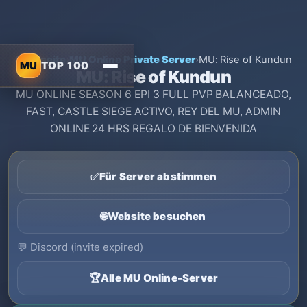
Startseite
›
MU Online Private Server
›
MU: Rise of Kundun
MU
TOP 100
MU: Rise of Kundun
MU ONLINE SEASON 6 EPI 3 FULL PVP BALANCEADO,
FAST, CASTLE SIEGE ACTIVO, REY DEL MU, ADMIN
ONLINE 24 HRS REGALO DE BIENVENIDA
✅
Für Server abstimmen
🌐
Website besuchen
💬
Discord (invite expired)
🏆
Alle MU Online-Server