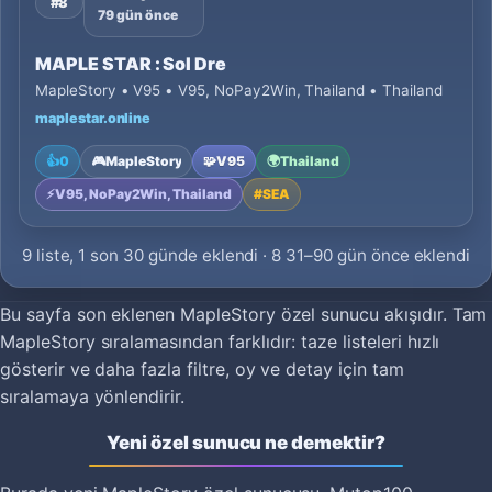
#8
79 gün önce
MAPLE STAR : Sol Dre
MapleStory • V95 • V95, NoPay2Win, Thailand • Thailand
maplestar.online
👍
0
🎮
MapleStory
🧩
V95
🌍
Thailand
⚡
V95, NoPay2Win, Thailand
#
SEA
9 liste, 1 son 30 günde eklendi · 8 31–90 gün önce eklendi
Bu sayfa son eklenen MapleStory özel sunucu akışıdır. Tam
MapleStory sıralamasından farklıdır: taze listeleri hızlı
gösterir ve daha fazla filtre, oy ve detay için tam
sıralamaya yönlendirir.
Yeni özel sunucu ne demektir?