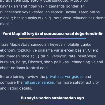
Burada yeni MapleStory özel sunucusu, Mutop100
kaynakları tarafından yakın zamanda gönderilen,
güncellenen veya keşfedilen listedir. Bazıları zaten online
olabilir; bazıları açılış etkinliği, beta veya relaunch hazırlıyor
olabilir.
Yeni MapleStory özel sunucusu nasıl değerlendirilir
Taze MapleStory sunucuları heyecanlı olabilir çünkü
ekonomi, topluluk ve sıralama yarışı erken başlar. Client
indirmeden önce açılış tarihi, versiyon, rate, reset/wipe
kuralları, bölge, Discord, shop politikası, changelog ve anti-
cheat notlarını kontrol edin.
Before joining, review the
private server guides
and
compare the
full server ranking
for more safety, activity
and listing details.
Bu sayfa neden sıralamadan ayrı