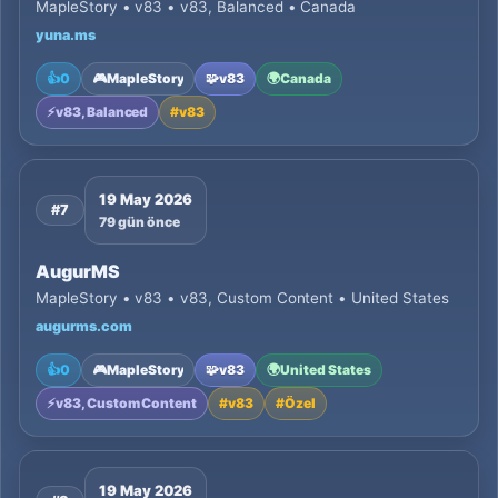
MapleStory • v83 • v83, Balanced • Canada
yuna.ms
👍
0
🎮
MapleStory
🧩
v83
🌍
Canada
⚡
v83, Balanced
#
v83
19 May 2026
#7
79 gün önce
AugurMS
MapleStory • v83 • v83, Custom Content • United States
augurms.com
👍
0
🎮
MapleStory
🧩
v83
🌍
United States
⚡
v83, Custom Content
#
v83
#
Özel
19 May 2026