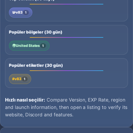
🧩
v83
1
Popüler bölgeler (30 gün)
🌍
United States
1
Popüler etiketler (30 gün)
#v83
1
Hızlı nasıl seçilir:
Compare Version, EXP Rate, region
and launch information, then open a listing to verify its
website, Discord and features.