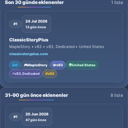
Son 30 günde eklenenler
1 liste
24 Jul 2026
#1
13 gün önce
ClassicStoryPlus
MapleStory • v83 • v83, Dedicated • United States
classicstoryplus.com
👍
0
🎮
MapleStory
🧩
v83
🌍
United States
⚡
v83, Dedicated
#
v83
31–90 gün önce eklenenler
8 liste
20 Jun 2026
#1
47 gün önce