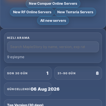
New Conquer Online Servers
New RF Online Servers
New Terraria Servers
All new servers
HIZLI ARAMA
9 eşleşme
1
8
SON 30 GÜN
31–90 GÜN
06 Aug 2026
GÜNCELLENDI
Top Version (30 days)