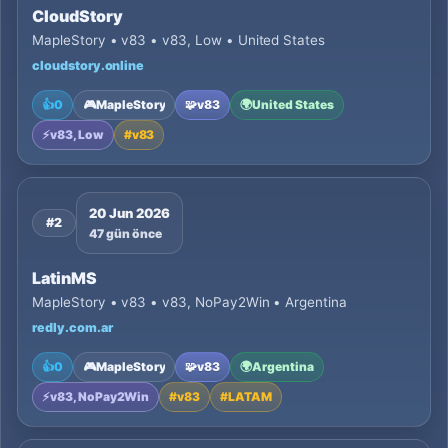
CloudStory
MapleStory • v83 • v83, Low • United States
cloudstory.online
👍
0
🎮
MapleStory
🧩
v83
🌍
United States
⚡
v83, Low
#
v83
20 Jun 2026
#2
47 gün önce
LatinMS
MapleStory • v83 • v83, NoPay2Win • Argentina
redly.com.ar
👍
0
🎮
MapleStory
🧩
v83
🌍
Argentina
⚡
v83, NoPay2Win
#
v83
#
LATAM