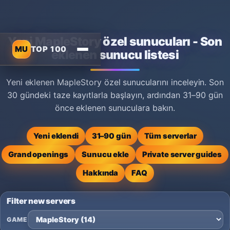
Yeni MapleStory özel sunucuları - Son
MU
TOP 100
eklenen sunucu listesi
Yeni eklenen MapleStory özel sunucularını inceleyin. Son
30 gündeki taze kayıtlarla başlayın, ardından 31–90 gün
önce eklenen sunuculara bakın.
Yeni eklendi
31–90 gün
Tüm serverlar
Grand openings
Sunucu ekle
Private server guides
Hakkında
FAQ
Filter new servers
GAME