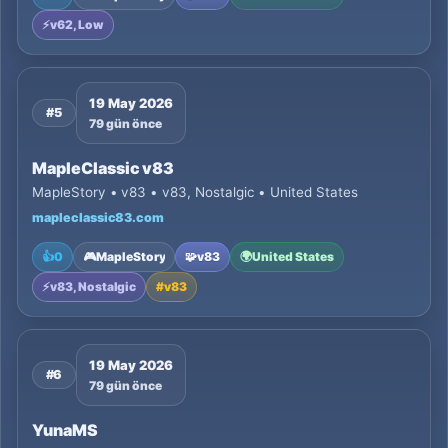
⚡
v62, Low
19 May 2026
#5
79 gün önce
MapleClassic v83
MapleStory • v83 • v83, Nostalgic • United States
mapleclassic83.com
👍
0
🎮
MapleStory
🧩
v83
🌍
United States
⚡
v83, Nostalgic
#
v83
19 May 2026
#6
79 gün önce
YunaMS