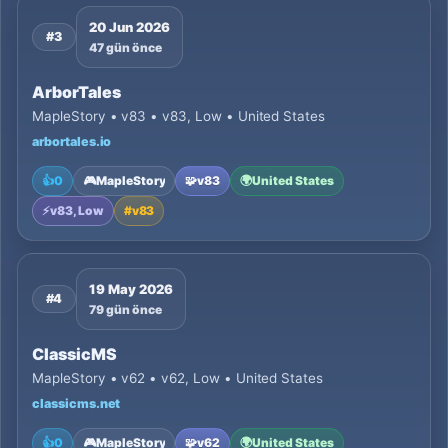
20 Jun 2026
#3
47 gün önce
ArborTales
MapleStory • v83 • v83, Low • United States
arbortales.io
👍
0
🎮
MapleStory
🧩
v83
🌍
United States
⚡
v83, Low
#
v83
19 May 2026
#4
79 gün önce
ClassicMS
MapleStory • v62 • v62, Low • United States
classicms.net
👍
0
🎮
MapleStory
🧩
v62
🌍
United States