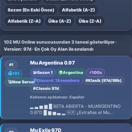
Sezon (En Eski Önce)
Alfabetik (A–Z)
Alfabetik (Z–A)
Ülke (A–Z)
Ülke (Z–A)
102 MU Online sunucusundan 3 tanesi gösteriliyor ·
Version: 97d · En Çok Oy Alan ile sıralandı
Mu Argentina 0.97
#1
🧩
Sezon 1
🌍
Argentina
⚡
100x
🗳️
101
💬
Discord: 19 members
#Klasik (97d/99b)
🚀
New Server
#Classic 97d
Kullanıcı açıklaması: Español
▂ ▃ ▅ ▆ █ BETA ABIERTA - MUARGENTINO
0.97D █ ▆ ▅ ▃ ▂ 🇦🇷 ¿Extrañas el Mu
Argentina de 2005-2007? ⚔️ ¡La experiencia
clásica está de regreso! 🔥 MUARGENTINO –
Mu Exile 97D
FULL PVP SIN COMBOS 🔥 ✨ Revive la esencia