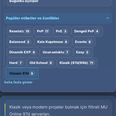
Bugünkü açılışlar
Popüler etiketler ve özellikler
Resetsiz
PvP
PvE
Dengeli PvP
15
17
3
4
Balanced
Kale Kuşatması
Events
2
6
8
Dinamik EXP
Uzun soluklu
Easy
4
7
2
Hard
Old School
Klasik (97d/99b)
7
6
71
Classic 97d
3
Daha fazla göster
Klasik veya modern projeler bulmak için filtreli MU
Online 97d serverları.