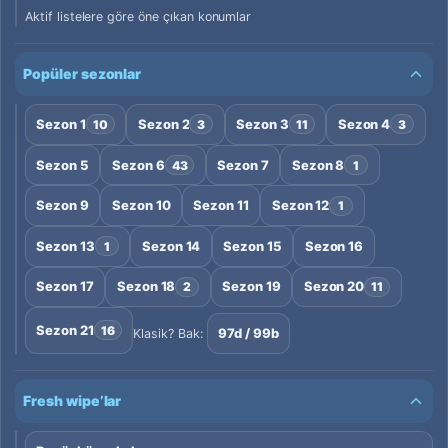
Aktif listelere göre öne çıkan konumlar
Popüler sezonlar
Sezon 1
Sezon 2
Sezon 3
Sezon 4
10
3
11
3
Sezon 5
Sezon 6
Sezon 7
Sezon 8
43
1
Sezon 9
Sezon 10
Sezon 11
Sezon 12
1
Sezon 13
Sezon 14
Sezon 15
Sezon 16
1
Sezon 17
Sezon 18
Sezon 19
Sezon 20
2
11
Sezon 21
16
97d / 99b
Klasik? Bak:
Fresh wipe’lar