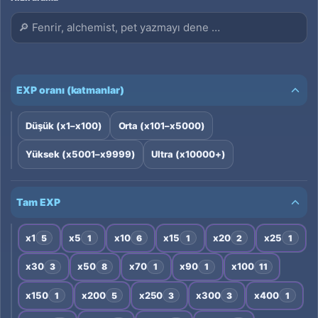
EXP oranı (katmanlar)
Düşük (x1–x100)
Orta (x101–x5000)
Yüksek (x5001–x9999)
Ultra (x10000+)
Tam EXP
x1
x5
x10
x15
x20
x25
5
1
6
1
2
1
x30
x50
x70
x90
x100
3
8
1
1
11
x150
x200
x250
x300
x400
1
5
3
3
1