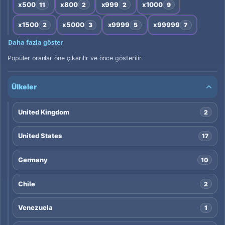
x500
x800
x999
x1000
11
2
2
9
x1500
x5000
x9999
x99999
2
3
5
7
Daha fazla göster
Popüler oranlar öne çıkarılır ve önce gösterilir.
Ülkeler
United Kingdom
2
United States
17
Germany
10
Chile
2
Venezuela
1