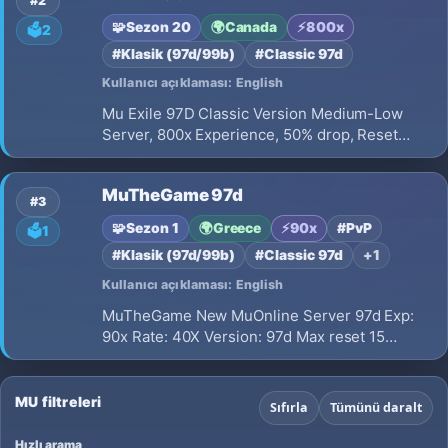
#2
del MU que marcó una generación.
🧩
Sezon 20
🌍
Canada
⚡
800x
🗳️
2
#Klasik (97d/99b)
#Classic 97d
Kullanıcı açıklaması: English
Mu Exile 97D Classic Version Medium-Low
Server, 800x Experience, 50% drop, Reset
Points after Reset=Yes, Points to add per
Reset=500.
MuTheGame 97d
#3
🧩
Sezon 1
🌍
Greece
⚡
90x
#PvP
🗳️
1
#Klasik (97d/99b)
#Classic 97d
+1
Kullanıcı açıklaması: English
MuTheGame New MuOnline Server 97d Exp:
90x Rate: 40X Version: 97d Max reset 15
Server Location Greece “We are still working
on the server to make it even better.” 🔥
MU filtreleri
Sıfırla
Tümünü daralt
Hızlı arama