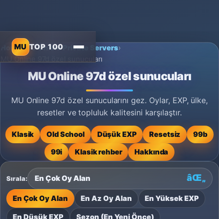
MU
TOP 100
Home
›
MU Online Private Servers
›
MU Online 97d özel sunucuları
MU Online 97d özel sunucuları
MU Online 97d özel sunucularını gez. Oylar, EXP, ülke,
resetler ve topluluk kalitesini karşılaştır.
Klasik
Old School
Düşük EXP
Resetsiz
99b
99i
Klasik rehber
Hakkında
Sırala:
En Çok Oy Alan
En Az Oy Alan
En Yüksek EXP
En Düşük EXP
Sezon (En Yeni Önce)