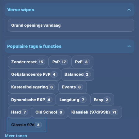
Verse wipes
Grand openings vandaag
Populaire tags & functies
Zonder reset
PvP
PvE
15
17
3
Gebalanceerde PvP
Balanced
4
2
Kasteelbelegering
Events
6
8
Dynamische EXP
Langdurig
Easy
4
7
2
Hard
Old School
Klassiek (97d/99b)
7
6
71
Classic 97d
3
Meer tonen