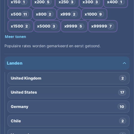
x150
x200
x250
x300
x400
1
5
3
3
1
x500
x800
x999
x1000
11
2
2
9
x1500
x5000
x9999
x99999
2
3
5
7
Meer tonen
Populaire rates worden gemarkeerd en eerst getoond.
Landen
United Kingdom
2
United States
17
Germany
10
Chile
2