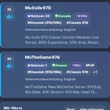
clásica está de regreso! 🔥 MUARGENTINO –
Mu Exile 97D
FULL PVP SIN COMBOS 🔥 ✨ Revive la esencia
#2
del MU que marcó una generación.
🧩
Seizoen 20
🌍
Canada
⚡
800x
🗳️
2
#Klassiek (97d/99b)
#Classic 97d
Gebruikersbeschrijving: English
Mu Exile 97D Classic Version Medium-Low
Server, 800x Experience, 50% drop, Reset
Points after Reset=Yes, Points to add per
Reset=500.
MuTheGame 97d
#3
🧩
Seizoen 1
🌍
Greece
⚡
90x
#PvP
🗳️
1
#Klassiek (97d/99b)
#Classic 97d
+1
Gebruikersbeschrijving: English
MuTheGame New MuOnline Server 97d Exp:
90x Rate: 40X Version: 97d Max reset 15
Server Location Greece “We are still working
on the server to make it even better.” 🔥
MU-filters
Reset
Alles inklappen