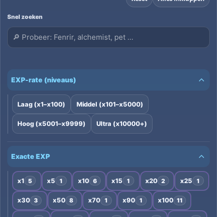
Snel zoeken
EXP-rate (niveaus)
Laag (x1–x100)
Middel (x101–x5000)
Hoog (x5001–x9999)
Ultra (x10000+)
Exacte EXP
x1
x5
x10
x15
x20
x25
5
1
6
1
2
1
x30
x50
x70
x90
x100
3
8
1
1
11