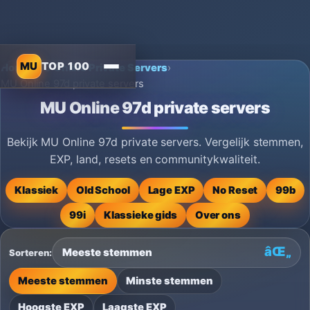
MU
TOP 100
Home
›
MU Online Private Servers
›
MU Online 97d private servers
MU Online 97d private servers
Bekijk MU Online 97d private servers. Vergelijk stemmen,
EXP, land, resets en communitykwaliteit.
Klassiek
Old School
Lage EXP
No Reset
99b
99i
Klassieke gids
Over ons
Sorteren:
Meeste stemmen
Minste stemmen
Hoogste EXP
Laagste EXP