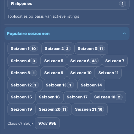
Philippines
1
Toplocaties op basis van actieve listings
Populaire seizoenen
Seizoen 1
Seizoen 2
Seizoen 3
10
3
11
Seizoen 4
Seizoen 5
Seizoen 6
Seizoen 7
3
43
Seizoen 8
Seizoen 9
Seizoen 10
Seizoen 11
1
Seizoen 12
Seizoen 13
Seizoen 14
1
1
Seizoen 15
Seizoen 16
Seizoen 17
Seizoen 18
2
Seizoen 19
Seizoen 20
Seizoen 21
11
16
97d / 99b
Classic? Bekijk