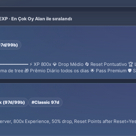
P · En Çok Oy Alan ile sıralandı
97d/99b)
━━━━━━━ ⚡ XP 800x 💎 Drop Médio 🔄 Reset Pontuativo 🏆 L
tema de tree 🎁 Prêmio Diário todos os dias 🌟 Pass Premium 🛡 
k (97d/99b)
#Classic 97d
ver, 800x Experience, 50% drop, Reset Points after Reset=Yes,