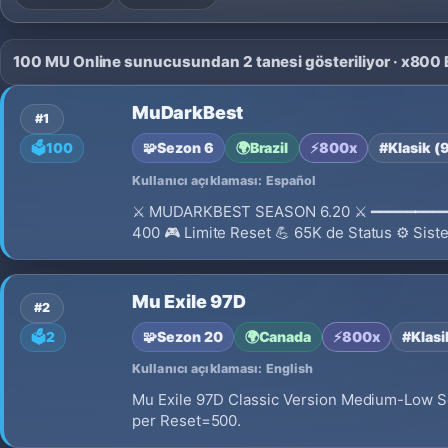
100 MU Online sunucusundan 2 tanesi gösteriliyor · x800 EX
MuDarkBest
#1
🧩
Sezon 6
🌍
Brazil
⚡
800x
#Klasik (
🗳️
100
Kullanıcı açıklaması: Español
⚔ MUDARKBEST SEASON 6.20 ⚔ ━━━━━━━━━━━━
400 🎮 Limite Reset 💪 65K de Status ⚙️ Sis
Dedicado
Mu Exile 97D
#2
🧩
Sezon 20
🌍
Canada
⚡
800x
#Klasi
🗳️
2
Kullanıcı açıklaması: English
Mu Exile 97D Classic Version Medium-Low Ser
per Reset=500.