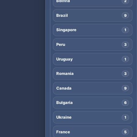
Bolivia
2
Brazil
9
Singapore
1
Peru
3
Uruguay
1
Romania
3
Canada
9
Bulgaria
6
Ukraine
1
France
5