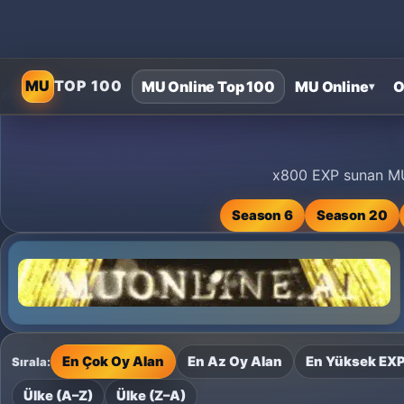
MU
TOP 100
MU Online Top 100
MU Online
O
▾
Home
›
MU Online Private Servers
›
MU Online x800 özel sunucul
x800 EXP sunan MU O
Season 6
Season 20
En Çok Oy Alan
En Az Oy Alan
En Yüksek EX
Sırala:
Ülke (A–Z)
Ülke (Z–A)