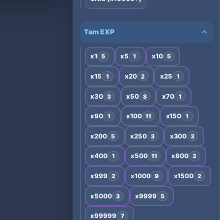
Tam EXP
x1
x5
x10
5
1
5
x15
x20
x25
1
2
1
x30
x50
x70
3
8
1
x90
x100
x150
1
11
1
x200
x250
x300
5
3
3
x400
x500
x800
1
11
2
x999
x1000
x1500
2
9
2
x5000
x9999
3
5
x99999
7