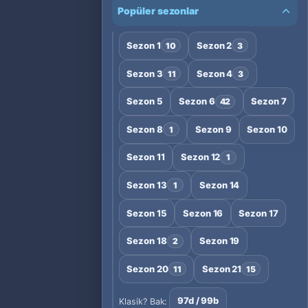
Popüler sezonlar
Sezon 1
Sezon 2
10
3
Sezon 3
Sezon 4
11
3
Sezon 5
Sezon 6
Sezon 7
42
Sezon 8
Sezon 9
Sezon 10
1
Sezon 11
Sezon 12
1
Sezon 13
Sezon 14
1
Sezon 15
Sezon 16
Sezon 17
Sezon 18
Sezon 19
2
Sezon 20
Sezon 21
11
15
97d / 99b
Klasik? Bak: