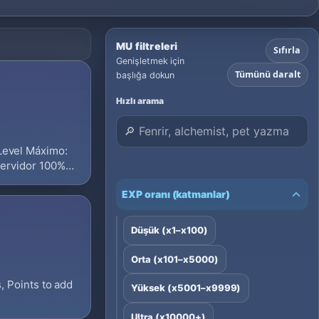
MU filtreleri
Sıfırla
Genişletmek için
Tümünü daralt
başlığa dokun
Hızlı arama
evel Máximo:
Servidor 100%
EXP oranı (katmanlar)
Düşük (x1–x100)
Orta (x101–x5000)
 Points to add
Yüksek (x5001–x9999)
Ultra (x10000+)