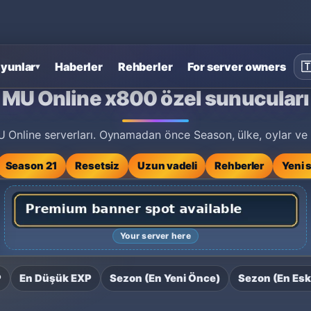
yunlar
Haberler
Rehberler
For server owners

▾
arı
MU Online x800 özel sunucuları
nline serverları. Oynamadan önce Season, ülke, oylar ve eti
Season 21
Resetsiz
Uzun vadeli
Rehberler
Yeni 
Your server here
P
En Düşük EXP
Sezon (En Yeni Önce)
Sezon (En Esk