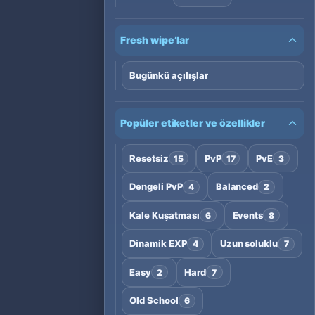
Fresh wipe’lar
Bugünkü açılışlar
Popüler etiketler ve özellikler
Resetsiz
PvP
PvE
15
17
3
Dengeli PvP
Balanced
4
2
Kale Kuşatması
Events
6
8
Dinamik EXP
Uzun soluklu
4
7
Easy
Hard
2
7
Old School
6