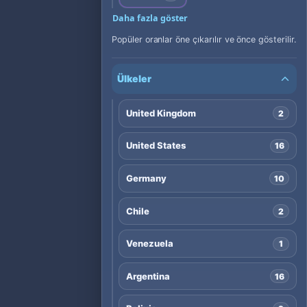
Daha fazla göster
Popüler oranlar öne çıkarılır ve önce gösterilir.
Ülkeler
United Kingdom
2
United States
16
Germany
10
Chile
2
Venezuela
1
Argentina
16