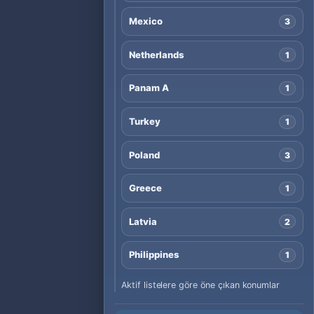
Mexico
3
Netherlands
1
Panam A
1
Turkey
1
Poland
3
Greece
1
Latvia
2
Philippines
1
Aktif listelere göre öne çıkan konumlar