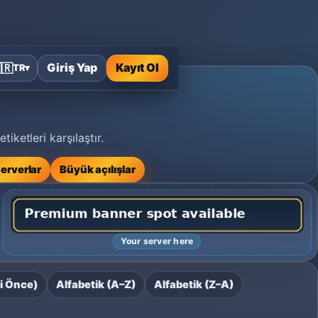
Giriş Yap
Kayıt Ol
🇷
TR
▾
ketleri karşılaştır.
serverlar
Büyük açılışlar
Your server here
i Önce)
Alfabetik (A–Z)
Alfabetik (Z–A)