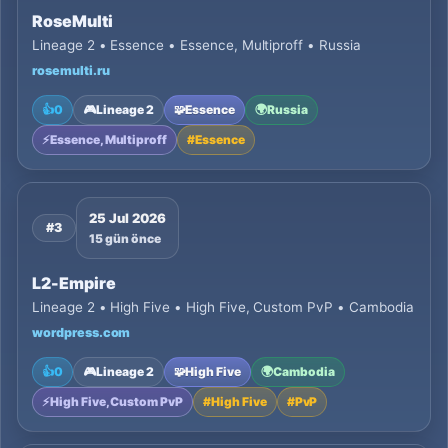
RoseMulti
Lineage 2 • Essence • Essence, Multiproff • Russia
rosemulti.ru
👍
0
🎮
Lineage 2
🧩
Essence
🌍
Russia
⚡
Essence, Multiproff
#
Essence
25 Jul 2026
#3
15 gün önce
L2-Empire
Lineage 2 • High Five • High Five, Custom PvP • Cambodia
wordpress.com
👍
0
🎮
Lineage 2
🧩
High Five
🌍
Cambodia
⚡
High Five, Custom PvP
#
High Five
#
PvP