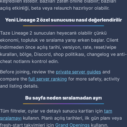
keşfedilen listedir. Bazıları zaten online olabilir; bazıları
açılış etkinliği, beta veya relaunch hazırlıyor olabilir.
Yeni Lineage 2 özel sunucusu nasıl değerlendirilir
Taze Lineage 2 sunucuları heyecanlı olabilir çünkü
ekonomi, topluluk ve sıralama yarışı erken başlar. Client
indirmeden önce açılış tarihi, versiyon, rate, reset/wipe
kuralları, bölge, Discord, shop politikası, changelog ve anti-
cheat notlarını kontrol edin.
Before joining, review the
private server guides
and
compare the
full server ranking
for more safety, activity
and listing details.
Bu sayfa neden sıralamadan ayrı
Tüm filtreler, oylar ve detaylı sunucu kartları için
tam
sıralamayı
kullanın. Planlı açılış tarihleri, ilk gün planı veya
fresh-start takvimleri için
Grand Openings
kullanın.