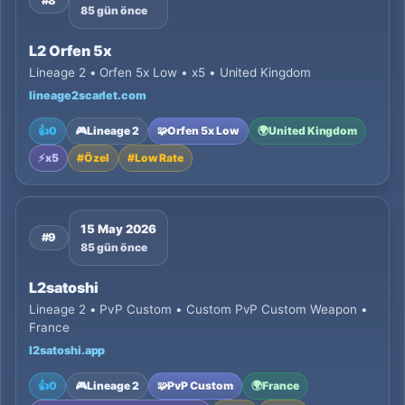
#8
85 gün önce
L2 Orfen 5x
Lineage 2 • Orfen 5x Low • x5 • United Kingdom
lineage2scarlet.com
👍
0
🎮
Lineage 2
🧩
Orfen 5x Low
🌍
United Kingdom
⚡
x5
#
Özel
#
Low Rate
15 May 2026
#9
85 gün önce
L2satoshi
Lineage 2 • PvP Custom • Custom PvP Custom Weapon •
France
l2satoshi.app
👍
0
🎮
Lineage 2
🧩
PvP Custom
🌍
France