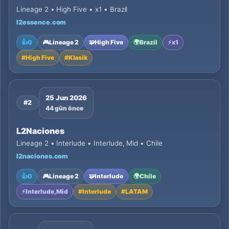
Lineage 2 • High Five • x1 • Brazil
l2essence.com
👍
0
🎮
Lineage 2
🧩
High Five
🌍
Brazil
⚡
x1
#
High Five
#
Klasik
25 Jun 2026
#2
44 gün önce
L2Naciones
Lineage 2 • Interlude • Interlude, Mid • Chile
l2naciones.com
👍
0
🎮
Lineage 2
🧩
Interlude
🌍
Chile
⚡
Interlude, Mid
#
Interlude
#
LATAM