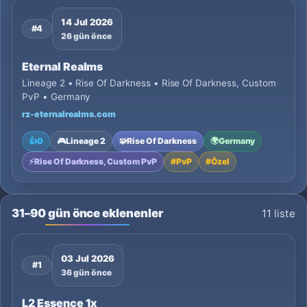
14 Jul 2026
#4
26 gün önce
Eternal Realms
Lineage 2 • Rise Of Darkness • Rise Of Darkness, Custom
PvP • Germany
rz-eternalrealms.com
👍
0
🎮
Lineage 2
🧩
Rise Of Darkness
🌍
Germany
⚡
Rise Of Darkness, Custom PvP
#
PvP
#
Özel
31–90 gün önce eklenenler
11 liste
03 Jul 2026
#1
36 gün önce
L2 Essence 1x