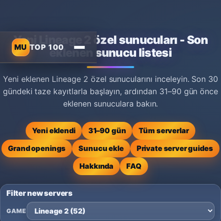
Yeni Lineage 2 özel sunucuları - Son
MU
TOP 100
eklenen sunucu listesi
Yeni eklenen Lineage 2 özel sunucularını inceleyin. Son 30
gündeki taze kayıtlarla başlayın, ardından 31–90 gün önce
eklenen sunuculara bakın.
Yeni eklendi
31–90 gün
Tüm serverlar
Grand openings
Sunucu ekle
Private server guides
Hakkında
FAQ
Filter new servers
GAME