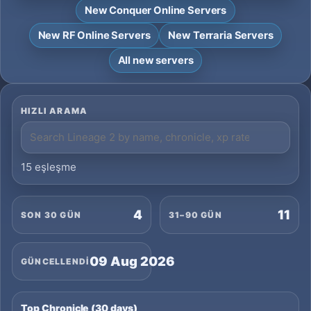
New Conquer Online Servers
New RF Online Servers
New Terraria Servers
All new servers
HIZLI ARAMA
15 eşleşme
4
11
SON 30 GÜN
31–90 GÜN
09 Aug 2026
GÜNCELLENDI
Top Chronicle (30 days)