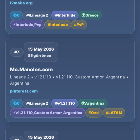
l2mafia.org
👍
0
🎮
Lineage 2
🧩
Interlude
🌍
Greece
⚡
Interlude, Pvp
#
Interlude
#
PvP
15 May 2026
#7
85 gün önce
Mc.Manolos.com
Lineage 2 • v1.21.110 • v1.21.110, Custom Armor, Argentina •
Argentina
pinterest.com
👍
0
🎮
Lineage 2
🧩
v1.21.110
🌍
Argentina
⚡
v1.21.110, Custom Armor, Argentina
#
Özel
#
LATAM
15 May 2026