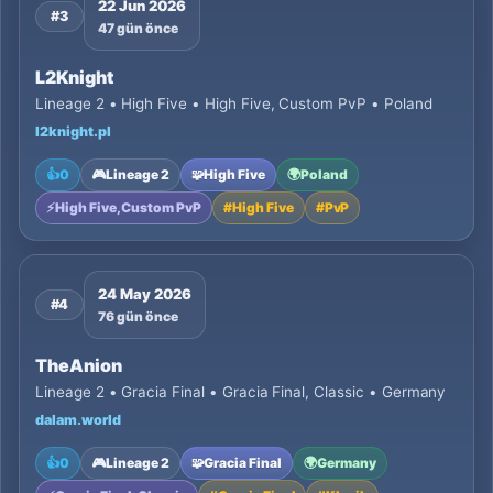
22 Jun 2026
#3
47 gün önce
L2Knight
Lineage 2 • High Five • High Five, Custom PvP • Poland
l2knight.pl
👍
0
🎮
Lineage 2
🧩
High Five
🌍
Poland
⚡
High Five, Custom PvP
#
High Five
#
PvP
24 May 2026
#4
76 gün önce
TheAnion
Lineage 2 • Gracia Final • Gracia Final, Classic • Germany
dalam.world
👍
0
🎮
Lineage 2
🧩
Gracia Final
🌍
Germany