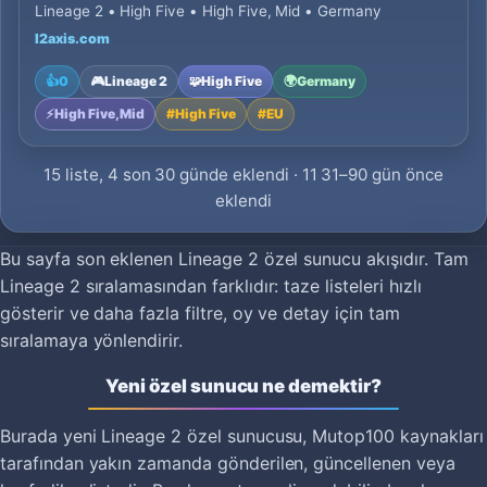
Lineage 2 • High Five • High Five, Mid • Germany
l2axis.com
👍
0
🎮
Lineage 2
🧩
High Five
🌍
Germany
⚡
High Five, Mid
#
High Five
#
EU
15 liste, 4 son 30 günde eklendi · 11 31–90 gün önce
eklendi
Bu sayfa son eklenen Lineage 2 özel sunucu akışıdır. Tam
Lineage 2 sıralamasından farklıdır: taze listeleri hızlı
gösterir ve daha fazla filtre, oy ve detay için tam
sıralamaya yönlendirir.
Yeni özel sunucu ne demektir?
Burada yeni Lineage 2 özel sunucusu, Mutop100 kaynakları
tarafından yakın zamanda gönderilen, güncellenen veya