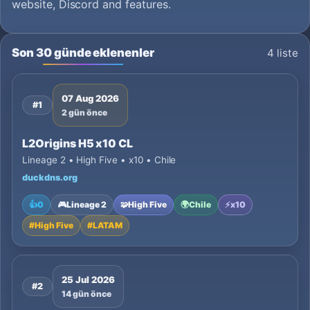
website, Discord and features.
Son 30 günde eklenenler
4 liste
07 Aug 2026
#1
2 gün önce
L2Origins H5 x10 CL
Lineage 2 • High Five • x10 • Chile
duckdns.org
👍
0
🎮
Lineage 2
🧩
High Five
🌍
Chile
⚡
x10
#
High Five
#
LATAM
25 Jul 2026
#2
14 gün önce