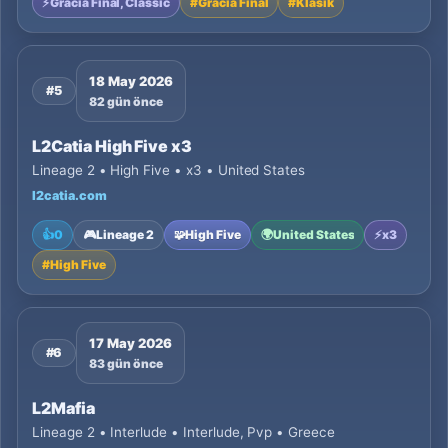
⚡
Gracia Final, Classic
#
Gracia Final
#
Klasik
18 May 2026
#5
82 gün önce
L2Catia High Five x3
Lineage 2 • High Five • x3 • United States
l2catia.com
👍
0
🎮
Lineage 2
🧩
High Five
🌍
United States
⚡
x3
#
High Five
17 May 2026
#6
83 gün önce
L2Mafia
Lineage 2 • Interlude • Interlude, Pvp • Greece