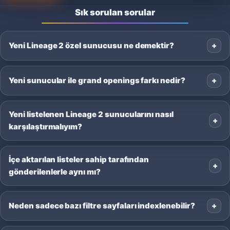
Sık sorulan sorular
Yeni Lineage 2 özel sunucusu ne demektir?
Yeni sunucular ile grand openings farkı nedir?
Yeni listelenen Lineage 2 sunucularını nasıl
karşılaştırmalıyım?
İçe aktarılan listeler sahip tarafından
gönderilenlerle aynı mı?
Neden sadece bazı filtre sayfaları indexlenebilir?