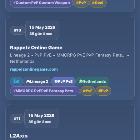
⚡
Custom PvP Custom Weapon
#
PvP
#
Özel
15 May 2026
#10
85 gün önce
Rappelz Online Game
Lineage 2 • PvP PvE • MMORPG PvE PvP Fantasy Pets... •
Netherlands
rappelzonlinegame.com
👍
0
🎮
Lineage 2
🧩
PvP PvE
🌍
Netherlands
⚡
MMORPG PvE PvP Fantasy Pets...
#
PvE
#
PvP
15 May 2026
#11
85 gün önce
L2Axis