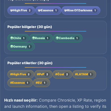
🧩
High Five
🧩
Essence
🧩
Rise Of Darkness
2
1
1
Popüler bölgeler (30 gün)
🌍
Chile
🌍
Russia
🌍
Cambodia
1
1
1
🌍
Germany
1
Popüler etiketler (30 gün)
#High Five
#PvP
#Özel
#LATAM
2
2
2
1
#Essence
#EU
1
1
Hızlı nasıl seçilir:
Compare Chronicle, XP Rate, region
and launch information, then open a listing to verify its