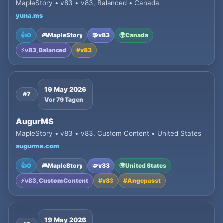
MapleStory • v83 • v83, Balanced • Canada
yuna.ms
👍
0
🎮
MapleStory
🧩
v83
🌍
Canada
⚡
v83, Balanced
#
v83
19 May 2026
#7
Vor 79 Tagen
AugurMS
MapleStory • v83 • v83, Custom Content • United States
augurms.com
👍
0
🎮
MapleStory
🧩
v83
🌍
United States
⚡
v83, Custom Content
#
v83
#
Angepasst
19 May 2026