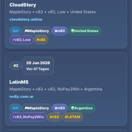
CloudStory
MapleStory • v83 • v83, Low • United States
cloudstory.online
👍
0
🎮
MapleStory
🧩
v83
🌍
United States
⚡
v83, Low
#
v83
20 Jun 2026
#2
Vor 47 Tagen
LatinMS
MapleStory • v83 • v83, NoPay2Win • Argentina
redly.com.ar
👍
0
🎮
MapleStory
🧩
v83
🌍
Argentina
⚡
v83, NoPay2Win
#
v83
#
LATAM