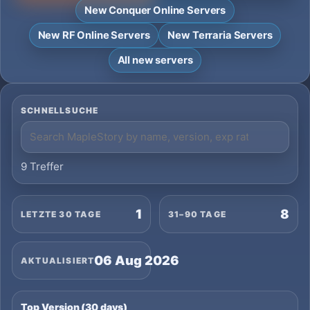
New Conquer Online Servers
New RF Online Servers
New Terraria Servers
All new servers
SCHNELLSUCHE
9 Treffer
1
8
LETZTE 30 TAGE
31–90 TAGE
06 Aug 2026
AKTUALISIERT
Top Version (30 days)