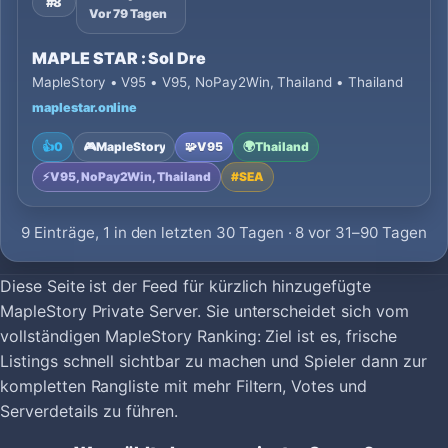
#8
Vor 79 Tagen
MAPLE STAR : Sol Dre
MapleStory • V95 • V95, NoPay2Win, Thailand • Thailand
maplestar.online
👍
0
🎮
MapleStory
🧩
V95
🌍
Thailand
⚡
V95, NoPay2Win, Thailand
#
SEA
9 Einträge, 1 in den letzten 30 Tagen · 8 vor 31–90 Tagen
Diese Seite ist der Feed für kürzlich hinzugefügte
MapleStory Private Server. Sie unterscheidet sich vom
vollständigen MapleStory Ranking: Ziel ist es, frische
Listings schnell sichtbar zu machen und Spieler dann zur
kompletten Rangliste mit mehr Filtern, Votes und
Serverdetails zu führen.