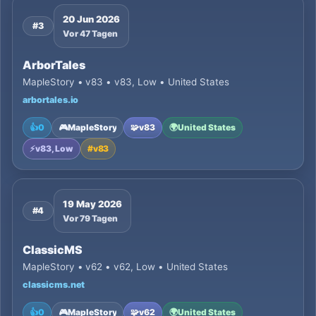
20 Jun 2026
#3
Vor 47 Tagen
ArborTales
MapleStory • v83 • v83, Low • United States
arbortales.io
👍
0
🎮
MapleStory
🧩
v83
🌍
United States
⚡
v83, Low
#
v83
19 May 2026
#4
Vor 79 Tagen
ClassicMS
MapleStory • v62 • v62, Low • United States
classicms.net
👍
0
🎮
MapleStory
🧩
v62
🌍
United States