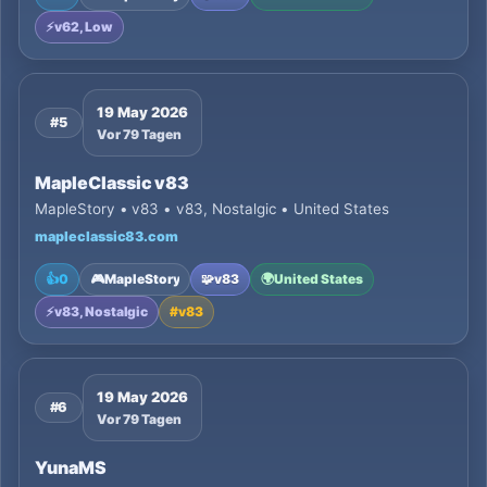
⚡
v62, Low
19 May 2026
#5
Vor 79 Tagen
MapleClassic v83
MapleStory • v83 • v83, Nostalgic • United States
mapleclassic83.com
👍
0
🎮
MapleStory
🧩
v83
🌍
United States
⚡
v83, Nostalgic
#
v83
19 May 2026
#6
Vor 79 Tagen
YunaMS