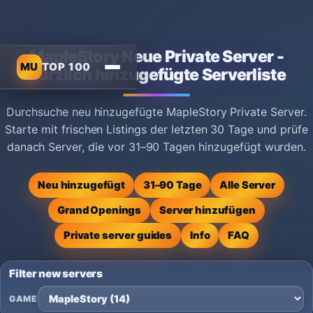
MapleStory Neue Private Server -
MU
TOP 100
Kürzlich hinzugefügte Serverliste
Durchsuche neu hinzugefügte MapleStory Private Server.
Starte mit frischen Listings der letzten 30 Tage und prüfe
danach Server, die vor 31–90 Tagen hinzugefügt wurden.
Neu hinzugefügt
31–90 Tage
Alle Server
Grand Openings
Server hinzufügen
Private server guides
Info
FAQ
Filter new servers
GAME