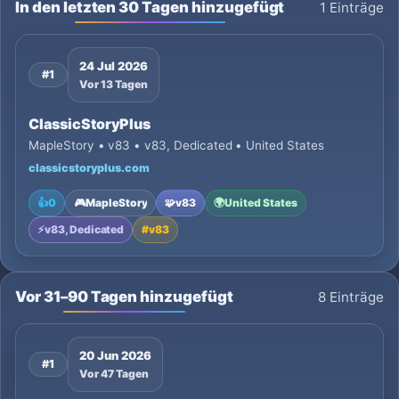
In den letzten 30 Tagen hinzugefügt
1 Einträge
24 Jul 2026
#1
Vor 13 Tagen
ClassicStoryPlus
MapleStory • v83 • v83, Dedicated • United States
classicstoryplus.com
👍
0
🎮
MapleStory
🧩
v83
🌍
United States
⚡
v83, Dedicated
#
v83
Vor 31–90 Tagen hinzugefügt
8 Einträge
20 Jun 2026
#1
Vor 47 Tagen