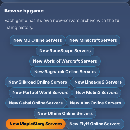
Browse by game
Each game has its own new-servers archive with the full
listing history.
New MU Online Servers
New Minecraft Servers
New RuneScape Servers
New World of Warcraft Servers
New Ragnarok Online Servers
New Silkroad Online Servers
New Lineage 2 Servers
New Perfect World Servers
New Metin2 Servers
New Cabal Online Servers
New Aion Online Servers
New Ultima Online Servers
New MapleStory Servers
New Flyff Online Servers