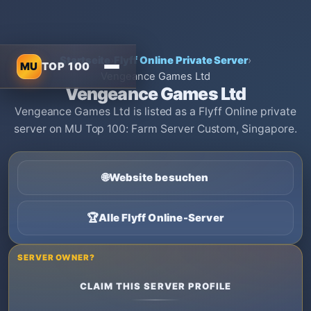
Startseite
›
Flyff Online Private Server
›
MU
TOP 100
Vengeance Games Ltd
Vengeance Games Ltd
Vengeance Games Ltd is listed as a Flyff Online private
server on MU Top 100: Farm Server Custom, Singapore.
🌐
Website besuchen
🏆
Alle Flyff Online-Server
SERVER OWNER?
CLAIM THIS SERVER PROFILE