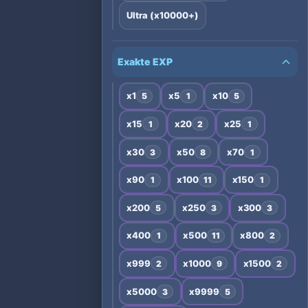
Ultra (x10000+)
Exakte EXP
x1
x5
x10
5
1
5
x15
x20
x25
1
2
1
x30
x50
x70
3
8
1
x90
x100
x150
1
11
1
x200
x250
x300
5
3
3
x400
x500
x800
1
11
2
x999
x1000
x1500
2
9
2
x5000
x9999
3
5