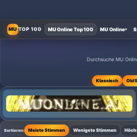
MU
TOP 100
MU Online Top 100
MU Online
S
▾
Home
›
MU Online Private Servers
›
MU Online 99i Privatserver
Durchsuche MU Online
Klassisch
Old 
Meiste Stimmen
Wenigste Stimmen
Höch
Sortieren: