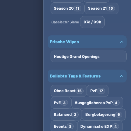
Season 20
Season 21
11
15
97d / 99b
Klassisch? Siehe
Frische Wipes
Heutige Grand Openings
Beliebte Tags & Features
Ohne Reset
PvP
15
17
PvE
Ausgeglichenes PvP
3
4
Balanced
Burgbelagerung
2
6
Events
Dynamische EXP
8
4