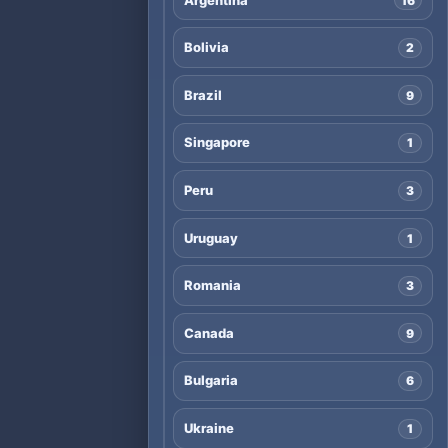
16
Bolivia
2
Brazil
9
Singapore
1
Peru
3
Uruguay
1
Romania
3
Canada
9
Bulgaria
6
Ukraine
1