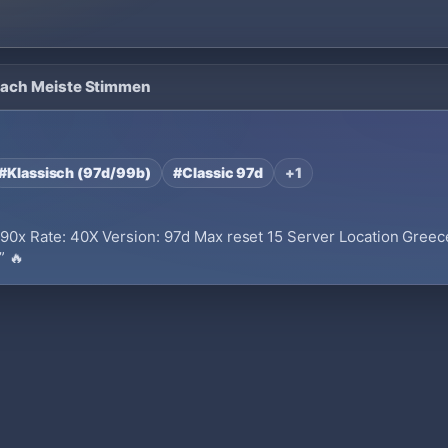
t nach Meiste Stimmen
#Klassisch (97d/99b)
#Classic 97d
+1
 Rate: 40X Version: 97d Max reset 15 Server Location Greece 
” 🔥