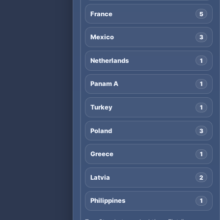
France
5
Mexico
3
Netherlands
1
Panam A
1
Turkey
1
Poland
3
Greece
1
Latvia
2
Philippines
1