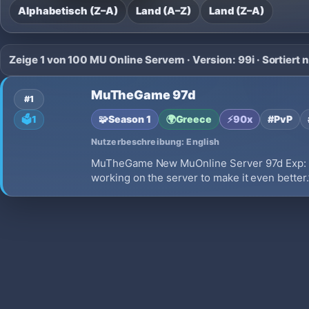
Alphabetisch (Z–A)
Land (A–Z)
Land (Z–A)
Zeige 1 von 100 MU Online Servern · Version: 99i · Sortier
MuTheGame 97d
#1
🧩
Season 1
🌍
Greece
⚡
90x
#PvP
🗳️
1
Nutzerbeschreibung: English
MuTheGame New MuOnline Server 97d Exp: 90x
working on the server to make it even better.