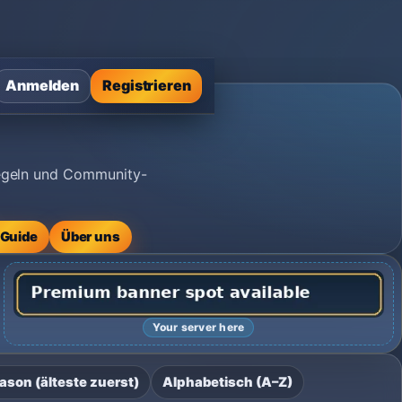
Anmelden
Registrieren
Regeln und Community-
-Guide
Über uns
Your server here
ason (älteste zuerst)
Alphabetisch (A–Z)