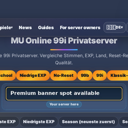
piele
News
Guides
For server owners
🇩🇪
DE
▾
▾
MU Online 99i Privatserver
 99i Privatserver. Vergleiche Stimmen, EXP, Land, Reset-
Qualität.
School
Niedrige EXP
No-Reset
99b
99i
Klassik
Your server here
ste EXP
Niedrigste EXP
Season (neueste zuerst)
Se