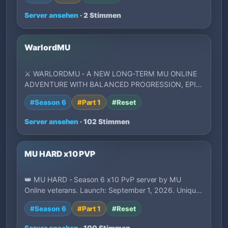
Server ansehen
· 2 Stimmen
WarlordMU
⚔️ WARLORDMU - A NEW LONG-TERM MU ONLINE
ADVENTURE WITH BALANCED PROGRESSION, EPIC
BATTLES, POW…
#Season 6
#Part 1
#Reset
Server ansehen
· 102 Stimmen
MU HARD x10 PVP
👑 MU HARD - Season 6 x10 PvP server by MU
Online veterans. Launch: September 1, 2026. Unique
la…
#Season 6
#Part 1
#Reset
Server ansehen
· 100 Stimmen