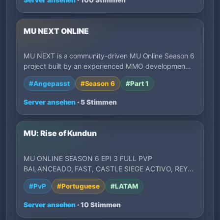
MU NEXT ONLINE
MU NEXT is a community-driven MU Online Season 6
project built by an experienced MMO developmen…
#Angepasst
#Season 6
#Part 1
Server ansehen
· 5 Stimmen
MU: Rise of Kundun
MU ONLINE SEASON 6 EPI 3 FULL PVP
BALANCEADO, FAST, CASTLE SIEGE ACTIVO, REY
DEL MU, ADMIN ONLI…
#PvP
#Portuguese
#LATAM
Server ansehen
· 10 Stimmen