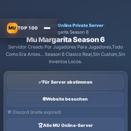
Startseite
›
MU Online Private Server
›
MU
TOP 100
Mu Margarita Season 6
Mu Margarita Season 6
Servidor Creado Por Jugadores Para Jugadores,Todo
Como Era Antes... Season 6 Clasico Real,Sin Custom,Sin
Inventos Locos.
✅
Für Server abstimmen
🌐
Website besuchen
💬
Discord (invite expired)
🏆
Alle MU Online-Server