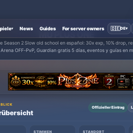
Startseite
›
MU Online Private Server
›
MU PLUS ONE
piele
News
Guides
For server owners
🇩🇪
DE
▾
▾
MU PLUS ONE
 Season 2 Slow old school en español: 30x exp, 10% drop, re
. Arena OFF-PvP, Guardian gratis 5 días, eventos y guías en
 BLICK
Offizieller Eintrag
L
rübersicht
STIMMEN
STANDORT