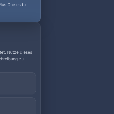
Plus One es tu
et. Nutze dieses
chreibung zu