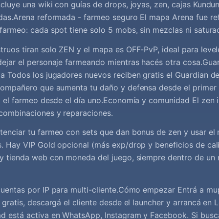
cluye una wiki con guías de drops, joyas, zen, cajas Kundu
adas.Arena reformada - farmeo seguro El mapa Arena fue r
farmeo: cada spot tiene solo 5 mobs, sin mezclas ni satura
ruos tiran solo ZEN y el mapa es OFF-PvP, ideal para level
ejar el personaje farmeando mientras hacés otra cosa.Gua
a Todos los jugadores nuevos reciben gratis el Guardian d
compañero que aumenta tu daño y defensa desde el primer ni
y el farmeo desde el día uno.Economía y comunidad El zen i
 combinaciones y reparaciones.
enciar tu farmeo con sets que dan bonus de zen y usar el 
. Hay VIP Gold opcional (más exp/drop y beneficios de cal
 y tienda web con moneda del juego, siempre dentro de un 
cuentas por IP para multi-cliente.Cómo empezar Entrá a mu
 gratis, descargá el cliente desde el launcher y arrancá en 
d está activa en WhatsApp, Instagram y Facebook. Si busc