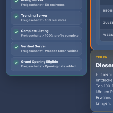
Rising Server
✓
Freigeschaltet · 50 real votes
REGI
Trending Server
✓
Freigeschaltet · 100 real votes
ZULE
Complete Listing
✓
WEBS
Freigeschaltet · 100% profile complete
Verified Server
✓
Freigeschaltet · Website token verified
TEILEN
Grand Opening Eligible
✓
Dieses
Freigeschaltet · Opening date added
Hilf mehr
entdecken
Top 100-Pr
können Re
Erwähnun
bringen.