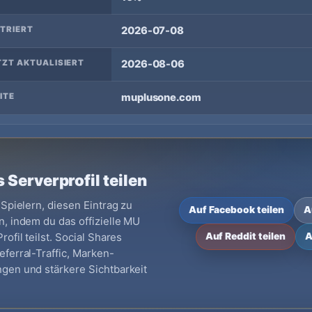
STRIERT
2026-07-08
TZT AKTUALISIERT
2026-08-06
ITE
muplusone.com
 Serverprofil teilen
 Spielern, diesen Eintrag zu
Auf Facebook teilen
A
, indem du das offizielle MU
ofil teilst. Social Shares
Auf Reddit teilen
A
ferral-Traffic, Marken-
gen und stärkere Sichtbarkeit