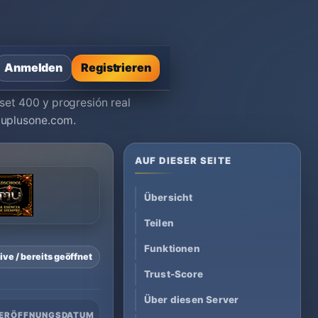
Anmelden
Registrieren
set 400 y progresión real
 muplusone.com.
AUF DIESER SEITE
Übersicht
Teilen
Funktionen
ive / bereits geöffnet
Trust-Score
Über diesen Server
ERÖFFNUNGSDATUM