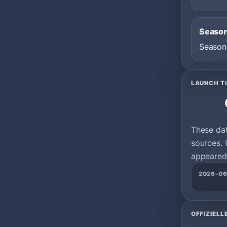
Seaso
Season
LAUNCH T
These da
sources. 
appeared 
2026-06
OFFIZIELL