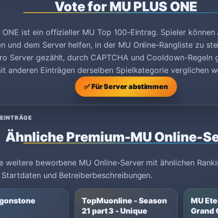
Vote for MU PLUS ONE
NE ist ein offizieller MU Top 100-Eintrag. Spieler können 
 und dem Server helfen, in der MU Online-Rangliste zu st
ro Server gezählt, durch CAPTCHA und Cooldown-Regeln 
t anderen Einträgen derselben Spielkategorie verglichen w
✅ Für Server abstimmen
 EINTRÄGE
Ähnliche Premium-MU Online-Se
e weitere beworbene MU Online-Server mit ähnlichen Ranki
 Startdaten und Betreiberbeschreibungen.
gonstone
TopMuonline - Season
MU Eter
21 part 3 - Unique
Grand 