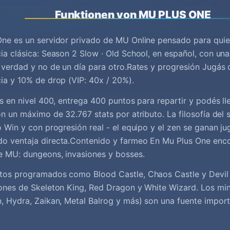
Funktionen von MU PLUS ONE
ne es un servidor privado de MU Online pensado para quie
ia clásica: Season 2 Slow · Old School, en español, con un
 verdad y no de un día para otro.Rates y progresión Jugás
ia y 10% de drop (VIP: 40x / 20%).
es en nivel 400, entrega 400 puntos para repartir y podés ll
on un máximo de 32.767 stats por atributo. La filosofía del s
o Win y con progresión real - el equipo y el zen se ganan j
o ventaja directa.Contenido y farmeo En Mu Plus One encon
e MU: dungeons, invasiones y bosses.
tos programados como Blood Castle, Chaos Castle y Devil
ones de Skeleton King, Red Dragon y White Wizard. Los mi
, Hydra, Zaikan, Metal Balrog y más) son una fuente import