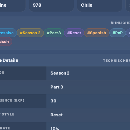
ine
978
Chile
ÄHNLICHE
ressive
#Season 2
#Part 3
#Reset
#Spanish
#PvP
sisch
e Details
TECHNISCHE 
ON
Season 2
Part 3
IENCE (EXP)
30
T STYLE
Reset
 RATE
10%