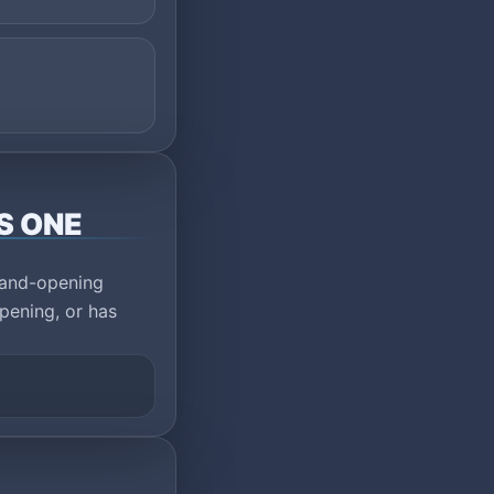
US ONE
rand-opening
pening, or has