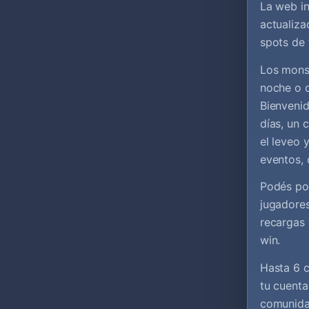
La web in
actualiz
spots de 
Los monst
noche o d
Bienvenid
días, un 
el leveo 
eventos,
Podés pot
jugadores
recargas
win.
Hasta 6 
tu cuenta
comunida