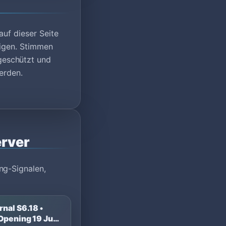
auf dieser Seite
eigen. Stimmen
geschützt und
erden.
rver
ng-Signalen,
nal S6.18 •
Opening 19 Jun •