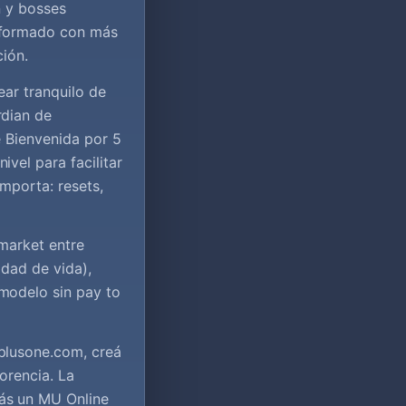
n y bosses
eformado con más
ción.
ear tranquilo de
rdian de
e Bienvenida por 5
vel para facilitar
mporta: resets,
market entre
idad de vida),
modelo sin pay to
plusone.com, creá
Lorencia. La
ás un MU Online