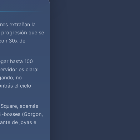
nes extrañan la
a progresión que se
 con 30x de
egar hasta 100
ervidor es clara:
ugando, no
trás el ciclo
 Square, además
ni-bosses (Gorgon,
ante de joyas e