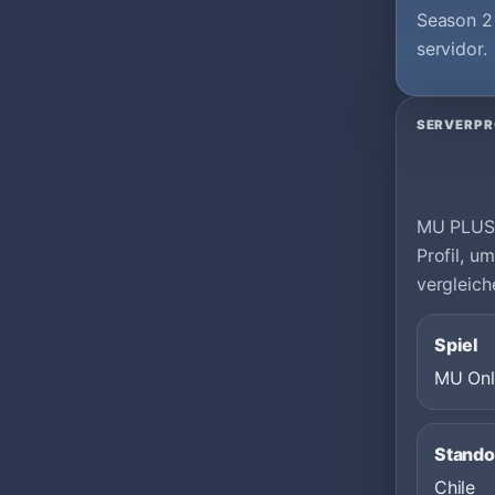
Season 2 
servidor.
SERVERPR
MU PLUS O
Profil, 
vergleich
Spiel
MU Onl
Stando
Chile