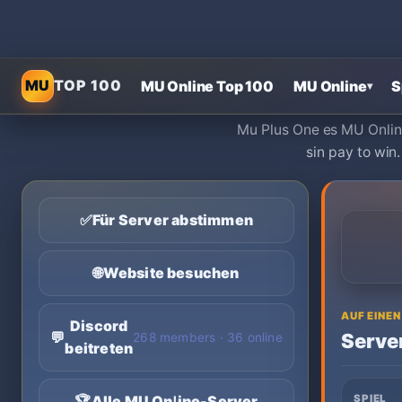
MU
TOP 100
MU Online Top 100
MU Online
S
▾
Mu Plus One es MU Online
sin pay to win
✅
Für Server abstimmen
🌐
Website besuchen
AUF EINEN
Discord
💬
Serve
268 members · 36 online
beitreten
🏆
Alle MU Online-Server
SPIEL