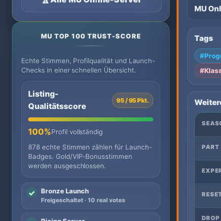
MU Onl
MU TOP 100 TRUST-SCORE
Tags
#Prog
Echte Stimmen, Profilqualität und Launch-
Checks in einer schnellen Übersicht.
#Klas
Listing-
95 / 95 Pkt.
Weiter
Qualitätsscore
SEAS
100%
Profil vollständig
878 echte Stimmen zählen für Launch-
PART
Badges. Gold/VIP-Bonusstimmen
werden ausgeschlossen.
EXPER
Bronze Launch
✓
RESE
Freigeschaltet · 10 real votes
DROP