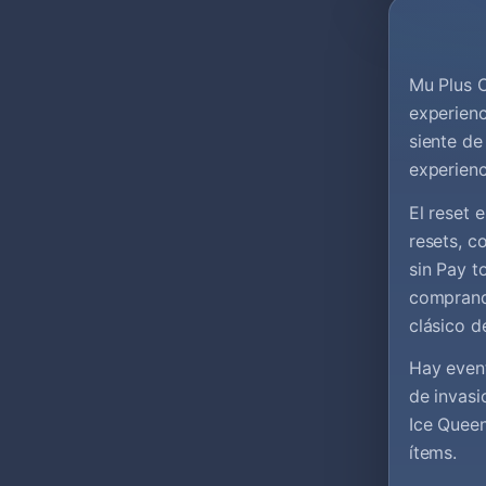
Mu Plus O
experienc
siente de
experienc
El reset 
resets, c
sin Pay t
comprand
clásico d
Hay even
de invasi
Ice Queen
ítems.