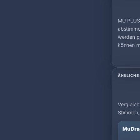
MU PLUS O
abstimmen
werden p
können mi
ÄHNLICHE
Vergleich
Stimmen,
Mu Dra