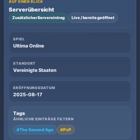
AUF EINEN BLICK
Serverübersicht
Zusätzlicher Servereintrag
Live / bereits geöffnet
SPIEL
Ultima Online
STANDORT
Vereinigte Staaten
ERÖFFNUNGSDATUM
2025-08-17
Tags
ÄHNLICHE EINTRÄGE FILTERN
#The Second Age
#PvP