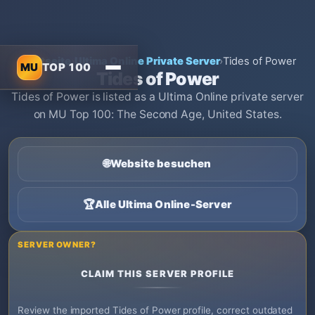
Startseite
›
Ultima Online Private Server
›
Tides of Power
MU
TOP 100
Tides of Power
Tides of Power is listed as a Ultima Online private server
on MU Top 100: The Second Age, United States.
🌐
Website besuchen
🏆
Alle Ultima Online-Server
SERVER OWNER?
CLAIM THIS SERVER PROFILE
Review the imported Tides of Power profile, correct outdated