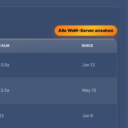
Alle WoW-Server ansehen
EALM
SINCE
.3.5a
Jun 12
.3.5a
May 15
.12
Jun 9