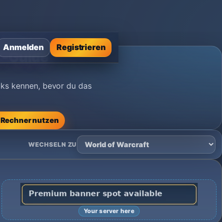
Anmelden
Registrieren
r-Guide
cks kennen, bevor du das
Rechner nutzen
WECHSELN ZU
Your server here