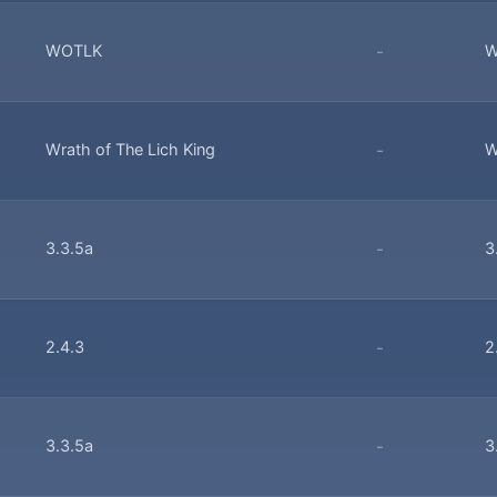
WOTLK
-
W
Wrath of The Lich King
-
W
3.3.5a
-
3
2.4.3
-
2
3.3.5a
-
3