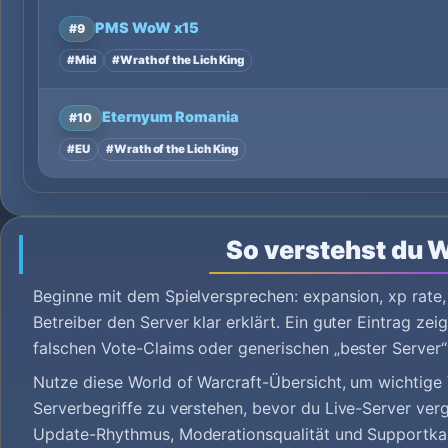
PMS WoW x15
#9
#Mid
#Wrath of the Lich King
Eternyum Romania
#10
#EU
#Wrath of the Lich King
So verstehst du
Beginne mit dem Spielversprechen: expansion, xp rate,
Betreiber den Server klar erklärt. Ein guter Eintrag ze
falschen Vote-Claims oder generischen „bester Server“
Nutze diese World of Warcraft-Übersicht, um wichtige
Serverbegriffe zu verstehen, bevor du Live-Server verg
Update-Rhythmus, Moderationsqualität und Supportkan