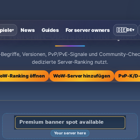
piele
News
Guides
For server owners
🇩🇪
DE
▾
▾
of Warcraft-Übersicht und Spiele
-Begriffe, Versionen, PvP/PvE-Signale und Community-Che
dedizierte Server-Ranking nutzt.
WoW-Ranking öffnen
WoW-Server hinzufügen
PvP-K/D-
Your server here