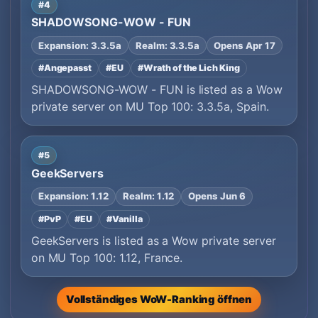
#4
SHADOWSONG-WOW - FUN
Expansion: 3.3.5a
Realm: 3.3.5a
Opens Apr 17
#Angepasst
#EU
#Wrath of the Lich King
SHADOWSONG-WOW - FUN is listed as a Wow
private server on MU Top 100: 3.3.5a, Spain.
#5
GeekServers
Expansion: 1.12
Realm: 1.12
Opens Jun 6
#PvP
#EU
#Vanilla
GeekServers is listed as a Wow private server
on MU Top 100: 1.12, France.
Vollständiges WoW-Ranking öffnen