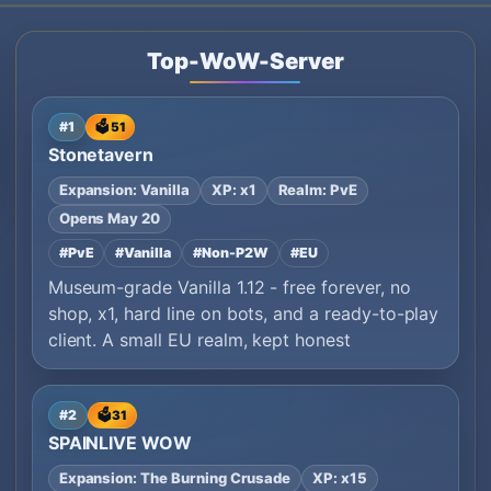
Top-WoW-Server
#1
🗳️ 51
Stonetavern
Expansion: Vanilla
XP: x1
Realm: PvE
Opens May 20
#PvE
#Vanilla
#Non-P2W
#EU
Museum-grade Vanilla 1.12 - free forever, no
shop, x1, hard line on bots, and a ready-to-play
client. A small EU realm, kept honest
#2
🗳️ 31
SPAINLIVE WOW
Expansion: The Burning Crusade
XP: x15