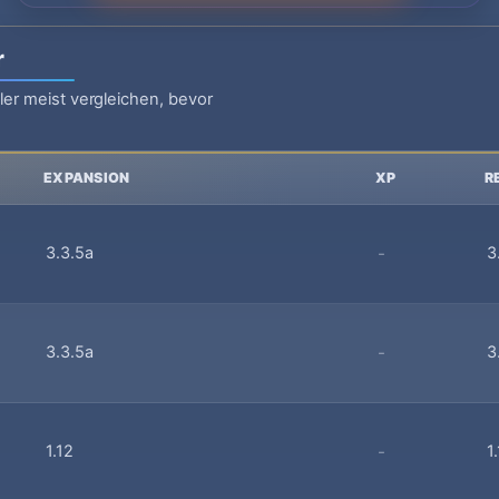
r
ler meist vergleichen, bevor
EXPANSION
XP
R
3.3.5a
-
3
3.3.5a
-
3
1.12
-
1