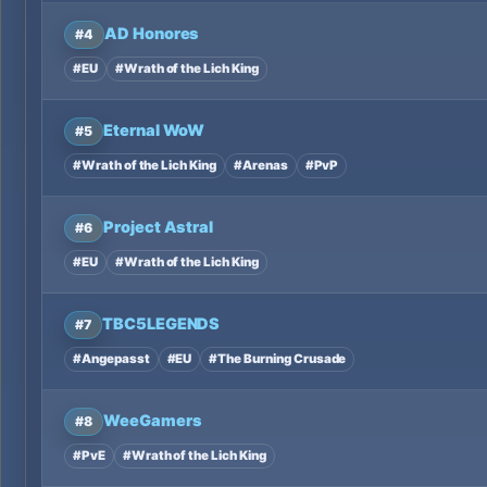
AD Honores
#4
#EU
#Wrath of the Lich King
Eternal WoW
#5
#Wrath of the Lich King
#Arenas
#PvP
Project Astral
#6
#EU
#Wrath of the Lich King
TBC5LEGENDS
#7
#Angepasst
#EU
#The Burning Crusade
WeeGamers
#8
#PvE
#Wrath of the Lich King