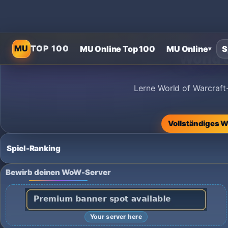
MU
TOP 100
MU Online Top 100
MU Online
S
▾
World 
Lerne World of Warcraft
Vollständiges 
Spiel-Ranking
Bewirb deinen WoW-Server
Your server here