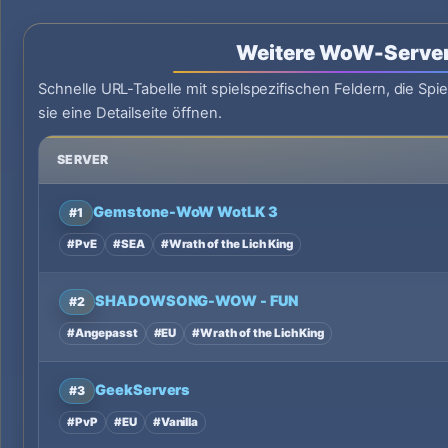
Weitere WoW-Serve
Schnelle URL-Tabelle mit spielspezifischen Feldern, die Spie
sie eine Detailseite öffnen.
SERVER
Gemstone-WoW WotLK 3
#1
#PvE
#SEA
#Wrath of the Lich King
SHADOWSONG-WOW - FUN
#2
#Angepasst
#EU
#Wrath of the Lich King
GeekServers
#3
#PvP
#EU
#Vanilla