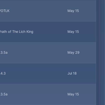
OTLK
May 15
rath of The Lich King
May 15
.3.5a
May 29
.4.3
Jul 18
.3.5a
May 15