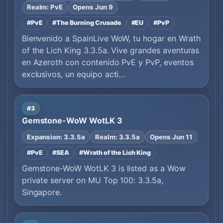
Realm: PvE
Opens Jun 9
#PvE
#The Burning Crusade
#EU
#PvP
Bienvenido a SpainLive WoW, tu hogar en Wrath
of the Lich King 3.3.5a. Vive grandes aventuras
en Azeroth con contenido PvE y PvP, eventos
exclusivos, un equipo acti…
#3
Gemstone-WoW WotLK 3
Expansion: 3.3.5a
Realm: 3.3.5a
Opens Jun 11
#PvE
#SEA
#Wrath of the Lich King
Gemstone-WoW WotLK 3 is listed as a Wow
private server on MU Top 100: 3.3.5a,
Singapore.