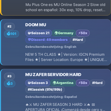
Mu Plus One es MU Online Season 2 Slow old
school en español: 30x exp, 10% drop, reset
400 y progresión real sin pay to win. Arena
OFF-PvP, Guardian gratis 5 días, eventos y
DOOM MU
guías en muplusone.com.
#2
🧩
Seizoen 21
🌍
Germany
⚡
50x
🗳️
101
💬
Discord: 49 members
#Hard
Gebruikersbeschrijving: English
NEW 5 TH CLASS ★| Version: IGCN Premium
Files ★| Server Location: Europe ★| UNIQUE
RESET AND GRAND RESET SYSTEMS ★|
ACHIEVEMENT SYSTEM ★| Max
MU ZAFER SERVIDOR HARD
Master/Majestic Level: 1750 ★| Max Stats:7000
#3
★| Exp Normal: 50x -5x Dynamic
🧩
Seizoen 3
🌍
Argentina
⚡
50x
#Hard
🗳️
3
#Klassiek (97d/99b)
Gebruikersbeschrijving: Español
🔥⚔️ MU ZAFER SEASON 3 HARD ⚔️🔥 📅
APERTURA OFICIAL ¡Comenzá desde cero y