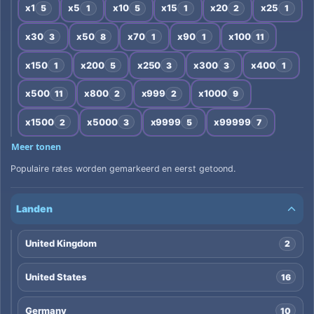
x1
x5
x10
x15
x20
x25
5
1
5
1
2
1
x30
x50
x70
x90
x100
3
8
1
1
11
x150
x200
x250
x300
x400
1
5
3
3
1
x500
x800
x999
x1000
11
2
2
9
x1500
x5000
x9999
x99999
2
3
5
7
Meer tonen
Populaire rates worden gemarkeerd en eerst getoond.
Landen
United Kingdom
2
United States
16
Germany
10