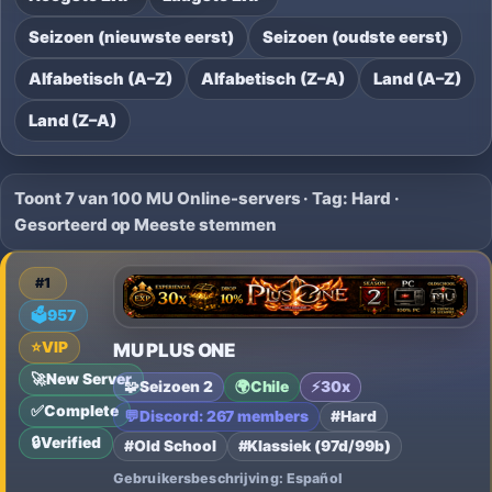
Seizoen (nieuwste eerst)
Seizoen (oudste eerst)
Alfabetisch (A–Z)
Alfabetisch (Z–A)
Land (A–Z)
Land (Z–A)
Toont 7 van 100 MU Online-servers · Tag: Hard ·
Gesorteerd op Meeste stemmen
#1
🗳️
957
⭐
VIP
MU PLUS ONE
🚀
New Server
🧩
Seizoen 2
🌍
Chile
⚡
30x
✅
Complete
💬
Discord: 267 members
#Hard
🔒
Verified
#Old School
#Klassiek (97d/99b)
Gebruikersbeschrijving: Español