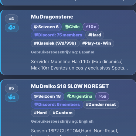
convertite en leyenda! 🔥 Season 3 Clásico 🔥
Sin sistemas innecesarios 🔥 Progreso basado
Mu Dragonstone
en esfuerzo y farmeo
#4
🧩
Seizoen 6
🌍
Chile
⚡
10x
🗳️
2
💬
Discord: 75 members
#Hard
#Klassiek (97d/99b)
#Play-to-Win
Gebruikersbeschrijving: Español
Servidor Muonline Hard 10x (Exp dinamica)
Max 10rr Eventos unicos y exclusivos Spots
4/5 hotspots con miniboss Mapa Farming Mapa
PVP Eventos cada 1 hr Max 5 acc ip/hwid
Mu Dreiko S18 SLOW NO RESET
Servidor totalmente clasico NO CUSTOMS
#5
Antihack premium FILES SSEMU
🧩
Seizoen 18
🌍
Argentina
⚡
5x
🗳️
2
💬
Discord: 6 members
#Zonder reset
#Hard
#Custom
Gebruikersbeschrijving: English
Season 18P2 CUSTOM,Hard, Non-Reset,