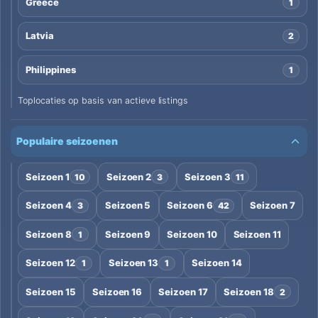
Greece
1
Latvia
2
Philippines
1
Toplocaties op basis van actieve listings
Populaire seizoenen
Seizoen 1
Seizoen 2
Seizoen 3
10
3
11
Seizoen 4
Seizoen 5
Seizoen 6
Seizoen 7
3
42
Seizoen 8
Seizoen 9
Seizoen 10
Seizoen 11
1
Seizoen 12
Seizoen 13
Seizoen 14
1
1
Seizoen 15
Seizoen 16
Seizoen 17
Seizoen 18
2