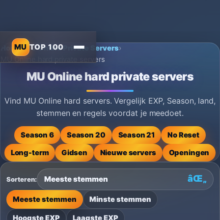
MU
TOP 100
Home
›
MU Online Private Servers
›
MU Online hard private servers
MU Online hard private servers
Vind MU Online hard servers. Vergelijk EXP, Season, land,
stemmen en regels voordat je meedoet.
Season 6
Season 20
Season 21
No Reset
Long-term
Gidsen
Nieuwe servers
Openingen
Sorteren:
Meeste stemmen
Minste stemmen
Hoogste EXP
Laagste EXP