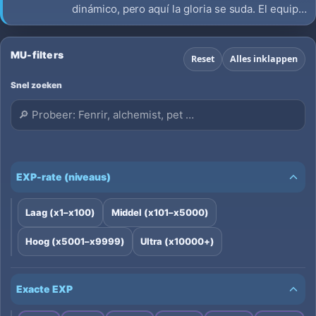
dinámico, pero aquí la gloria se suda. El equipo
TOP no se compra: se conquista con esfuerzo.
Buscamos guerreros que valoren cada Jewel.
¿Listo para el desafío Hard Gear? Mercado
MU-filters
Reset
Alles inklappen
activo y 100% Play-to-Win. ⚔️
Snel zoeken
EXP-rate (niveaus)
Laag (x1–x100)
Middel (x101–x5000)
Hoog (x5001–x9999)
Ultra (x10000+)
Exacte EXP