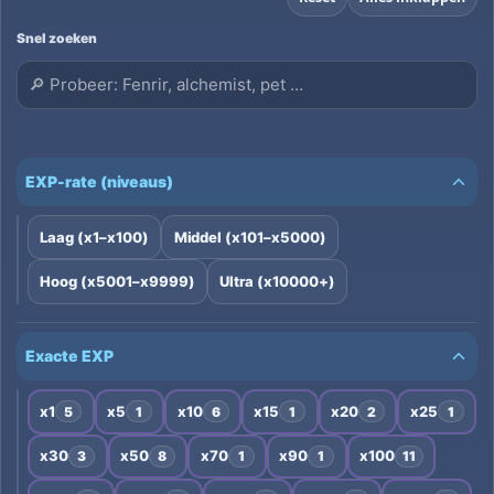
Snel zoeken
EXP-rate (niveaus)
Laag (x1–x100)
Middel (x101–x5000)
Hoog (x5001–x9999)
Ultra (x10000+)
Exacte EXP
x1
x5
x10
x15
x20
x25
5
1
6
1
2
1
x30
x50
x70
x90
x100
3
8
1
1
11