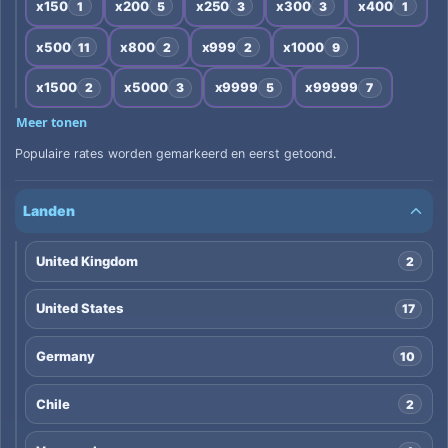
x150
x200
x250
x300
x400
1
5
3
3
1
x500
x800
x999
x1000
11
2
2
9
x1500
x5000
x9999
x99999
2
3
5
7
Meer tonen
Populaire rates worden gemarkeerd en eerst getoond.
Landen
United Kingdom
2
United States
17
Germany
10
Chile
2