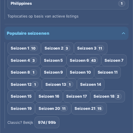
Philippines
1
Toplocaties op basis van actieve listings
Populaire seizoenen
Seizoen 1
Seizoen 2
Seizoen 3
10
3
11
Seizoen 4
Seizoen 5
Seizoen 6
Seizoen 7
3
43
Seizoen 8
Seizoen 9
Seizoen 10
Seizoen 11
1
Seizoen 12
Seizoen 13
Seizoen 14
1
1
Seizoen 15
Seizoen 16
Seizoen 17
Seizoen 18
2
Seizoen 19
Seizoen 20
Seizoen 21
11
15
97d / 99b
Classic? Bekijk