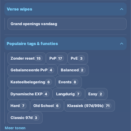
Verse wipes
Grand openings vandaag
Populaire tags & functies
Zonder reset
PvP
PvE
15
17
3
Gebalanceerde PvP
Balanced
4
2
Kasteelbelegering
Events
6
8
Dynamische EXP
Langdurig
Easy
4
7
2
Hard
Old School
Klassiek (97d/99b)
7
6
71
Classic 97d
3
Meer tonen