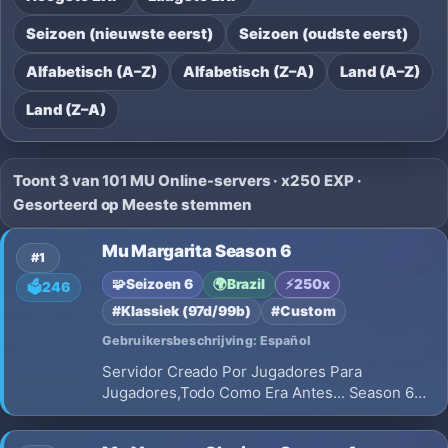
Seizoen (nieuwste eerst)
Seizoen (oudste eerst)
Alfabetisch (A–Z)
Alfabetisch (Z–A)
Land (A–Z)
Land (Z–A)
Toont 3 van 101 MU Online-servers · x250 EXP ·
Gesorteerd op Meeste stemmen
Mu Margarita Season 6
#1
🧩
Seizoen 6
🌍
Brazil
⚡
250x
🗳️
246
#Klassiek (97d/99b)
#Custom
Gebruikersbeschrijving: Español
Servidor Creado Por Jugadores Para
Jugadores,Todo Como Era Antes... Season 6
Clasico Real,Sin Custom,Sin Inventos Locos.