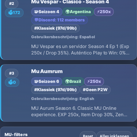
Mu Vespar - Clasico - Season 4
#2
🧩
Seizoen 4
🌍
Argentina
⚡
250x
🗳️
172
💬
Discord: 112 members
#Klassiek (97d/99b)
Gebruikersbeschrijving: Español
MU Vespar es un servidor Season 4 Ep 1 (Exp
250x / Drop 35%). Auténtico Play to Win: 0%
Webshop de ítems Full, máximo 3 opciones
excelentes y resets sin borrar stats. Consigue
Mu Aumrum
tu VIP gratis jugando. ¡Únete a la nostalgia
#3
clásica!
🧩
Seizoen 6
🌍
Brazil
⚡
250x
🗳️
0
#Klassiek (97d/99b)
#Geen P2W
Gebruikersbeschrijving: English
MU Aurum Season 6. Classic MU Online
experience. EXP 250x, Item Drop 30%, Zen
Drop 50%, point based reset system, vanilla
gameplay, no item sales and constant
improvements.
MU-filters
Reset
Alles inklappen