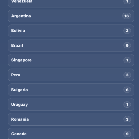
Venezuela
1
Argentina
16
Bolivia
2
Brazil
9
Singapore
1
Peru
3
Bulgaria
6
Uruguay
1
Romania
3
Canada
9