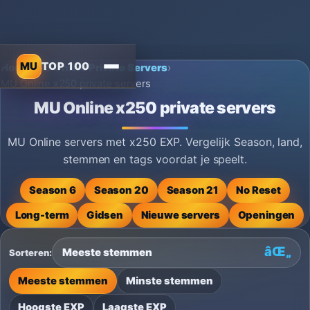
MU
TOP 100
Home
›
MU Online Private Servers
›
MU Online x250 private servers
MU Online x250 private servers
MU Online servers met x250 EXP. Vergelijk Season, land,
stemmen en tags voordat je speelt.
Season 6
Season 20
Season 21
No Reset
Long-term
Gidsen
Nieuwe servers
Openingen
Sorteren:
Meeste stemmen
Minste stemmen
Hoogste EXP
Laagste EXP