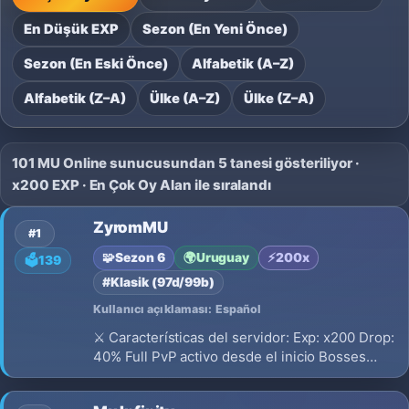
En Düşük EXP
Sezon (En Yeni Önce)
Sezon (En Eski Önce)
Alfabetik (A–Z)
Alfabetik (Z–A)
Ülke (A–Z)
Ülke (Z–A)
101 MU Online sunucusundan 5 tanesi gösteriliyor ·
x200 EXP · En Çok Oy Alan ile sıralandı
ZyromMU
#1
🧩
Sezon 6
🌍
Uruguay
⚡
200x
🗳️
139
#Klasik (97d/99b)
Kullanıcı açıklaması: Español
⚔️ Características del servidor: Exp: x200 Drop:
40% Full PvP activo desde el inicio Bosses
activos con excelentes recompensas Eventos
con premios en WCoin (WC) Economía