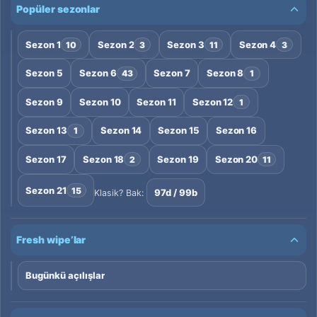
Popüler sezonlar
Sezon 1
Sezon 2
Sezon 3
Sezon 4
10
3
11
3
Sezon 5
Sezon 6
Sezon 7
Sezon 8
43
1
Sezon 9
Sezon 10
Sezon 11
Sezon 12
1
Sezon 13
Sezon 14
Sezon 15
Sezon 16
1
Sezon 17
Sezon 18
Sezon 19
Sezon 20
2
11
Sezon 21
15
97d / 99b
Klasik? Bak:
Fresh wipe’lar
Bugünkü açılışlar