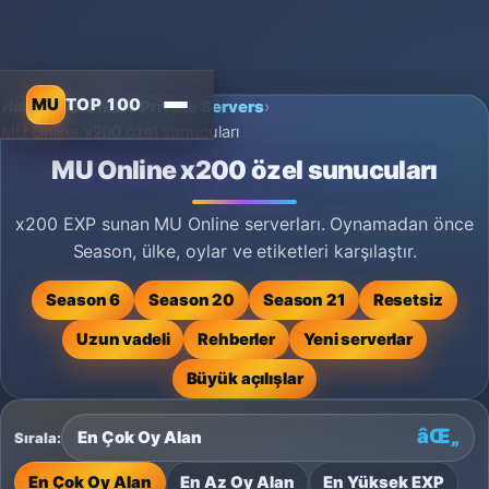
MU
TOP 100
Home
›
MU Online Private Servers
›
MU Online x200 özel sunucuları
MU Online x200 özel sunucuları
x200 EXP sunan MU Online serverları. Oynamadan önce
Season, ülke, oylar ve etiketleri karşılaştır.
Season 6
Season 20
Season 21
Resetsiz
Uzun vadeli
Rehberler
Yeni serverlar
Büyük açılışlar
Sırala:
En Çok Oy Alan
En Az Oy Alan
En Yüksek EXP