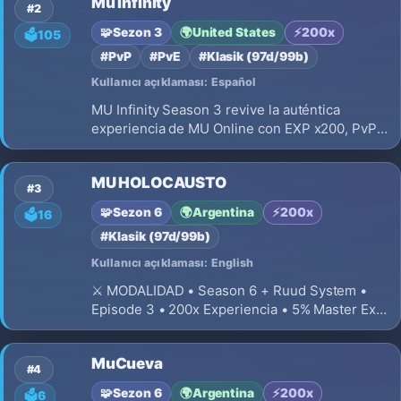
Mu Infinity
balanceada y estable 👑 Guerra de Clanes
#2
(Castle Siege) Prepárate para conquis
🧩
Sezon 3
🌍
United States
⚡
200x
🗳️
105
#PvP
#PvE
#Klasik (97d/99b)
Kullanıcı açıklaması: Español
MU Infinity Season 3 revive la auténtica
experiencia de MU Online con EXP x200, PvP
sin Combo, PvM equilibrado, invasiones
clásicas, eventos exclusivos, sistema de Coins,
MU HOLOCAUSTO
recompensas por Resets y Bosses. ¡Comienza
#3
tu aventura!
🧩
Sezon 6
🌍
Argentina
⚡
200x
🗳️
16
#Klasik (97d/99b)
Kullanıcı açıklaması: English
⚔️ MODALIDAD • Season 6 + Ruud System •
Episode 3 • 200x Experiencia • 5% Master Exp
• 400 Levels • 200 Master Levels • 50 Resets
Máximos • 200 puntos por reset
MuCueva
#4
🧩
Sezon 6
🌍
Argentina
⚡
200x
🗳️
6