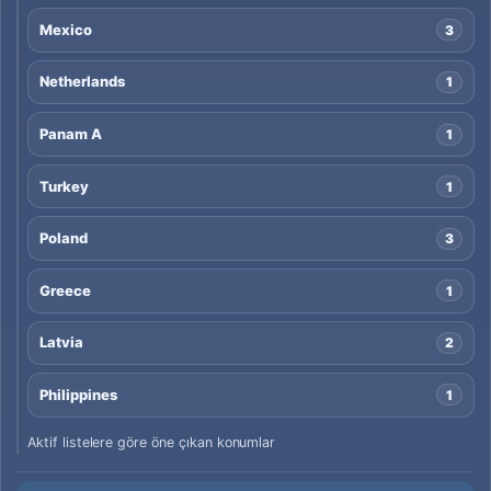
Mexico
3
Netherlands
1
Panam A
1
Turkey
1
Poland
3
Greece
1
Latvia
2
Philippines
1
Aktif listelere göre öne çıkan konumlar