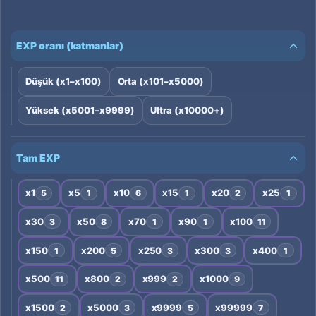
EXP oranı (katmanlar)
Düşük (x1–x100)
Orta (x101–x5000)
Yüksek (x5001–x9999)
Ultra (x10000+)
Tam EXP
x1
x5
x10
x15
x20
x25
5
1
6
1
2
1
x30
x50
x70
x90
x100
3
8
1
1
11
x150
x200
x250
x300
x400
1
5
3
3
1
x500
x800
x999
x1000
11
2
2
9
x1500
x5000
x9999
x99999
2
3
5
7