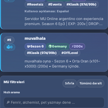
#Resetsiz
#Events
#Klasik (97d/99b)
Kullanıcı açıklaması: Español
Servidor MU Online argentino con experiencia
premium. Season 6 Ep3 | EXP: 200x | DROP:
30% | Eventos automaticos | Sin P2W |
Comunidad activa. Unite a MuCueva!
muvalhala
#5
🧩
Sezon 6
🌍
Germany
⚡
200x
🗳️
0
#Klasik (97d/99b)
#OffLevel
muvalhala oyna - Sezon 6 • Orta Oran (x101–
x5000) (200x) • Germany içinde.
MU filtreleri
Sıfırla
Tümünü daralt
Hızlı arama