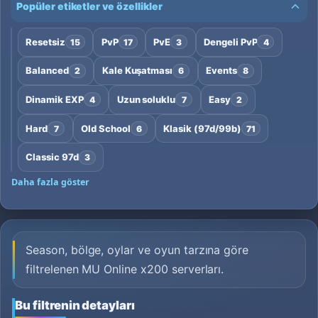
Popüler etiketler ve özellikler
Resetsiz
PvP
PvE
Dengeli PvP
15
17
3
4
Balanced
Kale Kuşatması
Events
2
6
8
Dinamik EXP
Uzun soluklu
Easy
4
7
2
Hard
Old School
Klasik (97d/99b)
7
6
71
Classic 97d
3
Daha fazla göster
Season, bölge, oylar ve oyun tarzına göre
filtrelenen MU Online x200 serverları.
Bu filtrenin detayları