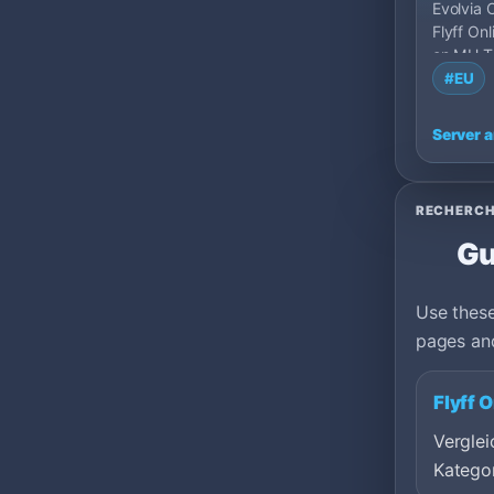
Evolvia O
Flyff Onl
on MU T
France.
#EU
Server 
RECHERCH
Gu
Use these
pages and
Flyff 
Verglei
Kategor