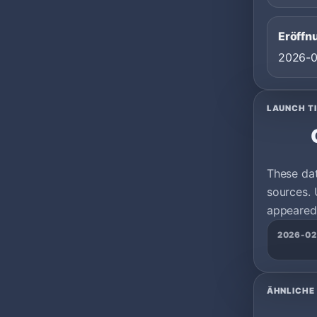
Eröffn
2026-
LAUNCH T
These da
sources. 
appeared 
2026-02
ÄHNLICHE