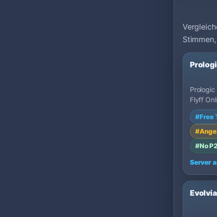
Vergleich
Stimmen,
Prologi
Prologic 
Flyff Onl
on MU T
#Free 
Server, 
#Ange
#No P
Server 
Evolvia