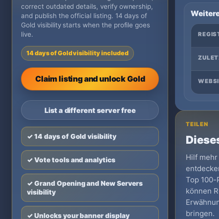
correct outdated details, verify ownership,
Weitere
and publish the official listing. 14 days of
Gold visibility starts when the profile goes
live.
REGIS
14 days of Gold visibility included
ZULET
Claim listing and unlock Gold
WEBSI
List a different server free
TEILEN
✓ 14 days of Gold visibility
Dieses
Hilf mehr
✓ Vote tools and analytics
entdecken
Top 100-Pr
✓ Grand Opening and New Servers
können Re
visibility
Erwähnun
bringen.
✓ Unlocks your banner display