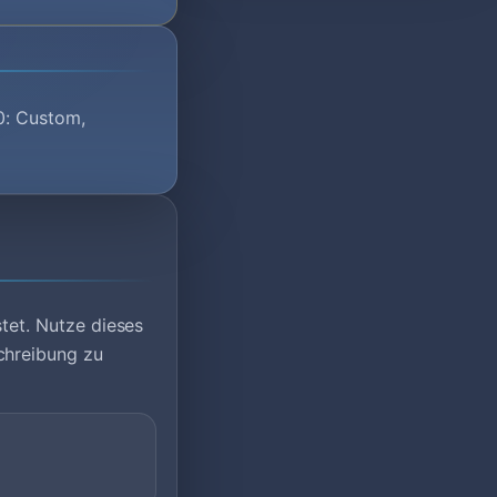
00: Custom,
stet. Nutze dieses
chreibung zu