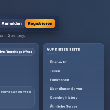
Anmelden
Registrieren
stom, Germany.
AUF DIESER SEITE
ive / bereits geöffnet
Übersicht
Teilen
Funktionen
Über diesen Server
 EINTRÄGE FILTERN
Opening history
Ähnliche Server