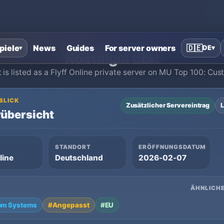
Startseite
›
Flyff Online Private Server
›
Nostalgia 8Bit
piele
News
Guides
For server owners
🇩🇪
DE
▾
▾
Nostalgia 8Bit
t is listed as a Flyff Online private server on MU Top 100: Cu
 BLICK
Zusätzlicher Servereintrag
L
übersicht
STANDORT
ERÖFFNUNGSDATUM
line
Deutschland
2026-02-07
ÄHNLICHE
om Systems
#Angepasst
#EU