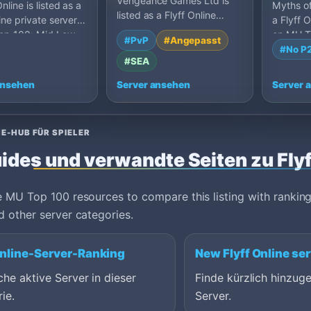
Vengeance Games Ltd is
nline is listed as a
Myths of 
listed as a Flyff Online
ine private server
a Flyff O
private server on MU Top
op 100: Mid Low,
on MU T
#PvP
#Angepasst
100: Farm Server Custo…
Russia.
#No P
#SEA
ansehen
Server ansehen
Server 
E-HUB FÜR SPIELER
ides und verwandte Seiten zu Flyf
 MU Top 100 resources to compare this listing with ranking
 other server categories.
Online-Server-Ranking
New Flyff Online se
che aktive Server in dieser
Finde kürzlich hinzuge
ie.
Server.