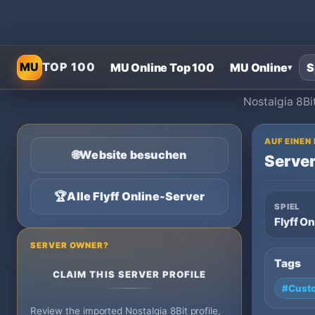
MU
TOP 100
MU Online Top 100
MU Online
S
▾
Nostalgia 8Bi
AUF EINEN
🌐
Website besuchen
Server
🏆
Alle Flyff Online-Server
SPIEL
Flyff On
SERVER OWNER?
Tags
CLAIM THIS SERVER PROFILE
#Cust
Review the imported Nostalgia 8Bit profile,