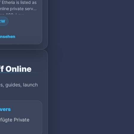
Etheria is listed as
nline private server
op 100: Low,
2W
ansehen
f Online
s, guides, launch
rvers
fügte Private