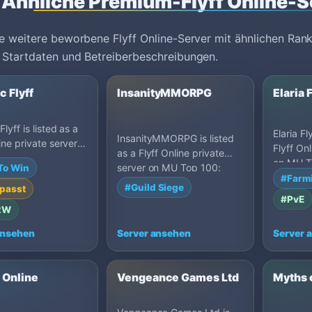
Ähnliche Premium-Flyff Online-S
e weitere beworbene Flyff Online-Server mit ähnlichen Rank
 Startdaten und Betreiberbeschreibungen.
c Flyff
InsanityMMORPG
Elaria 
Flyff is listed as a
Elaria Fl
InsanityMMORPG is listed
ine private server
Flyff On
as a Flyff Online private
op 100: Farm
on MU T
server on MU Top 100:
To Win
United St…
Poland.
#Farm
Guild Siege High, Unit…
#Guild Siege
passt
#PvE
2W
ansehen
Server ansehen
Server 
 Online
Vengeance Games Ltd
Myths o