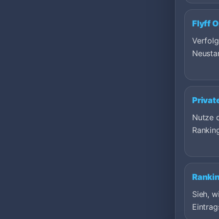
Flyff 
Verfol
Neustar
Privat
Nutze d
Rankin
Ranki
Sieh, 
Eintrag