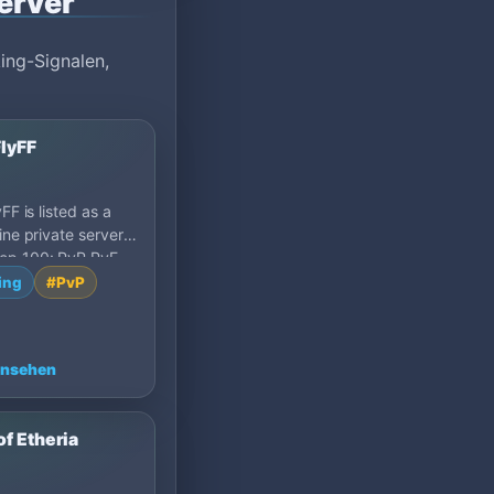
erver
ing-Signalen,
FlyFF
yFF is listed as a
line private server
op 100: PvP PvE,
ing
#PvP
ansehen
f Etheria