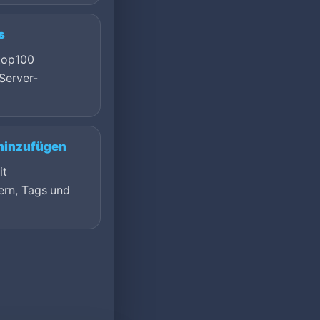
s
top100
Server-
 hinzufügen
it
ern, Tags und