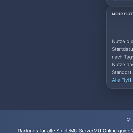
MEHR FLY
Nutze die
Startdatu
nach Tags
Nutze das
Standort,
Alle Flyf
© 
Rankings für alle Spiele
MU Server
MU Online guide
N