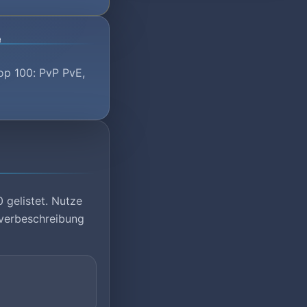
e
op 100: PvP PvE,
 gelistet. Nutze
rverbeschreibung