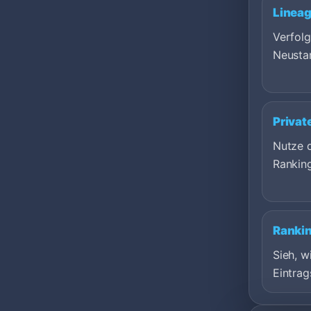
Lineag
Verfol
Neustar
Privat
Nutze d
Rankin
Ranki
Sieh, 
Eintrag