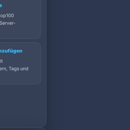
s
top100
Server-
inzufügen
it
ern, Tags und