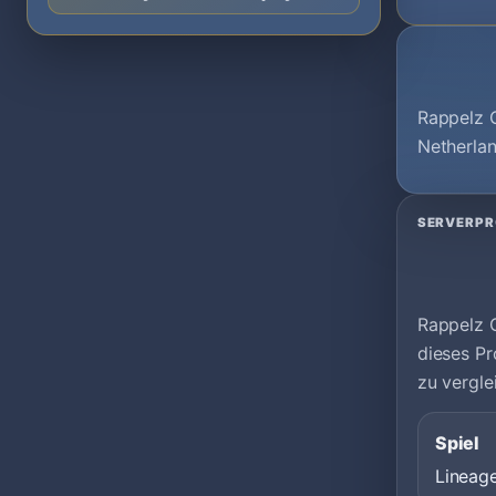
Rappelz O
Netherlan
SERVERPR
Rappelz O
dieses Pr
zu vergle
Spiel
Lineag