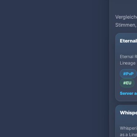
Vergleich
Stimmen,
Eterna
Eternal R
Lineage 
MU Top 
#PvP
Darknes
#EU
Server 
Whispe
Whisperin
as a Lin