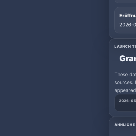
Eröffn
2026-
LAUNCH T
Gra
These da
sources. 
appeared 
2026-0
ÄHNLICHE