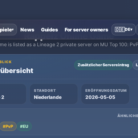
Startseite
›
Lineage 2 Private Server
›
Rappelz Online Game
piele
News
Guides
For server owners
🇩🇪
DE
▾
▾
Rappelz Online Game
e is listed as a Lineage 2 private server on MU Top 100: Pv
 BLICK
Zusätzlicher Servereintrag
L
übersicht
STANDORT
ERÖFFNUNGSDATUM
 2
Niederlande
2026-05-05
ÄHNLICHE
#PvP
#EU