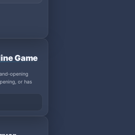
line Game
rand-opening
pening, or has