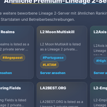
Ähnliche Premium-Lineage 2-Se
e weitere beworbene Lineage 2-Server mit ähnlichen Ranki
 Startdaten und Betreiberbeschreibungen.
l Realms
L2 Moon Multiskill
L2Axis
ealms is listed as a
L2 Moon Multiskill is listed
L2Axis is
2 private server on
as a Lineage 2 private
Lineage 
100: Rise Of
server on MU Top 100: C6,
MU Top 1
#Angepasst
#Portuguese
s, Germany.
Brazil.
Germany
#High 
#LATAM
ansehen
Server ansehen
Server 
ring Fields
LA2BEST.ORG
L2-Emp
g Fields is listed
L2-Empir
LA2BEST.ORG is listed as a
eage 2 private
Lineage 
Lineage 2 private server on