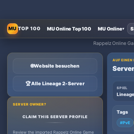
MU
TOP 100
MU Online Top 100
MU Online
S
▾
Rappelz Online Gam
AUF EINEN
🌐
Website besuchen
Server
🏆
Alle Lineage 2-Server
SPIEL
Lineage
SERVER OWNER?
Tags
CLAIM THIS SERVER PROFILE
#PvE
Review the imported Rappelz Online Game