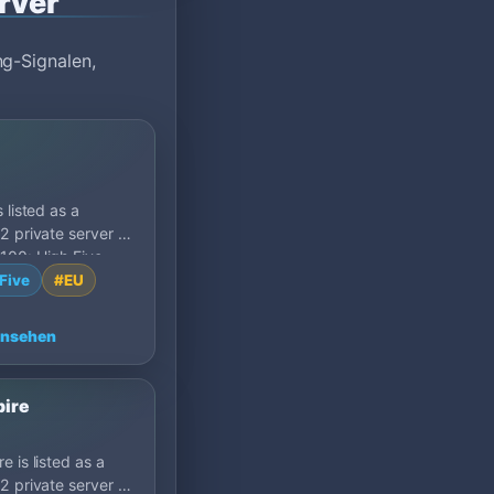
rver
ng-Signalen,
 listed as a
2 private server on
00: High Five,
.
Five
#EU
ansehen
ire
e is listed as a
2 private server on