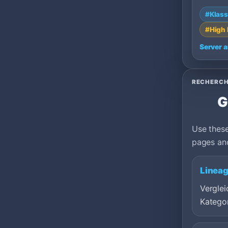
server o
#Klass
Hungary
#High 
Server 
RECHERCH
G
Use these
pages and
Lineag
Verglei
Kategor