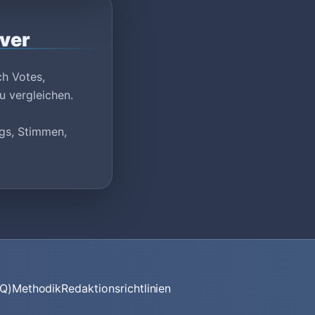
rver
ch Votes,
u vergleichen.
ags, Stimmen,
AQ)
Methodik
Redaktionsrichtlinien