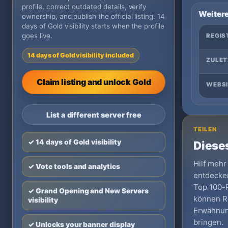
profile, correct outdated details, verify
Weitere
ownership, and publish the official listing. 14
days of Gold visibility starts when the profile
goes live.
REGIS
14 days of Gold visibility included
ZULET
Claim listing and unlock Gold
WEBSI
List a different server free
TEILEN
✓ 14 days of Gold visibility
Dieses
Hilf mehr
✓ Vote tools and analytics
entdecken
Top 100-Pr
✓ Grand Opening and New Servers
können Re
visibility
Erwähnun
bringen.
✓ Unlocks your banner display