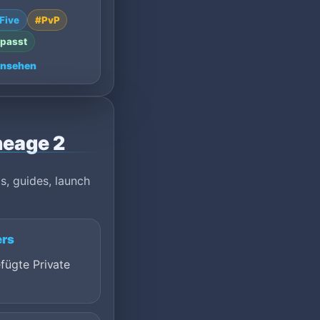
00: High Five,
Five
#PvP
a.
passt
ansehen
neage 2
s, guides, launch
ers
fügte Private