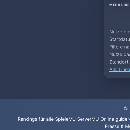
MEHR LIN
Nutze die
Startdatu
Filtere n
Nutze das
Standort,
Alle Line
© 
Rankings für alle Spiele
MU Server
MU Online guide
N
Presse & M