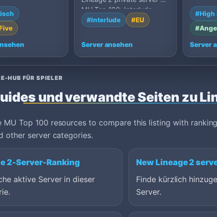
n MU Top 100: H5,
MU Top 1
MU Top 100: Interlude,
isch
#High 
.
Cambodi
Germany.
#Interlude
#EU
Five
#Ange
ansehen
Server ansehen
Server 
E-HUB FÜR SPIELER
uides und verwandte Seiten zu Li
 MU Top 100 resources to compare this listing with ranking
 other server categories.
e 2-Server-Ranking
New Lineage 2 serv
che aktive Server in dieser
Finde kürzlich hinzuge
ie.
Server.