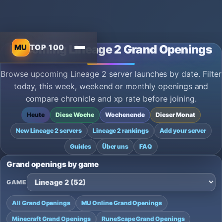
MU
TOP 100
Upcoming Lineage 2 Grand Openings
Browse upcoming Lineage 2 server launches by date. Filter
today, this week, weekend or monthly openings and
compare chronicle and xp rate before joining.
Heute
Diese Woche
Wochenende
Dieser Monat
New Lineage 2 servers
Lineage 2 rankings
Add your server
Guides
Über uns
FAQ
Grand openings by game
GAME
All Grand Openings
MU Online Grand Openings
Minecraft Grand Openings
RuneScape Grand Openings