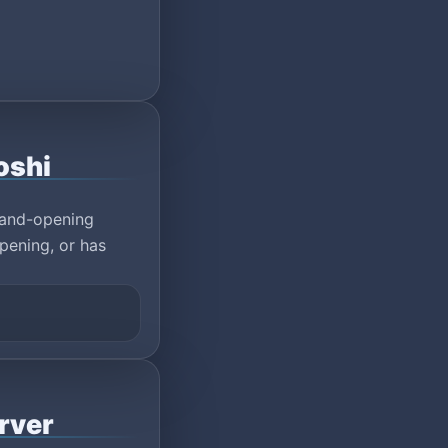
oshi
rand-opening
pening, or has
rver