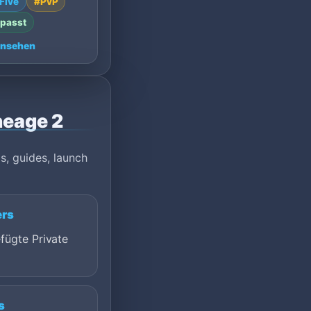
Five
#PvP
a.
passt
ansehen
neage 2
s, guides, launch
ers
fügte Private
s