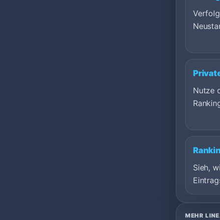
Verfol
Neustar
Privat
Nutze d
Rankin
Ranki
Sieh, 
Eintrag
MEHR LIN