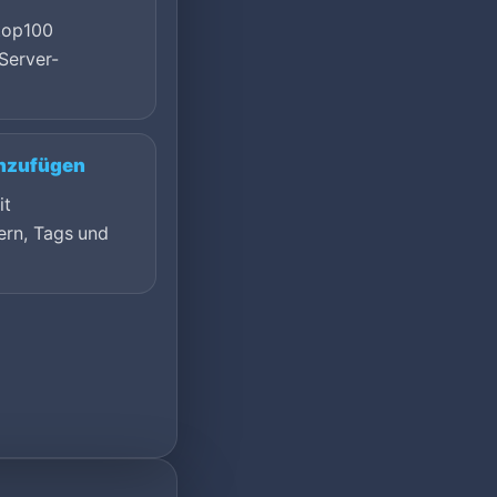
top100
Server-
inzufügen
it
ern, Tags und