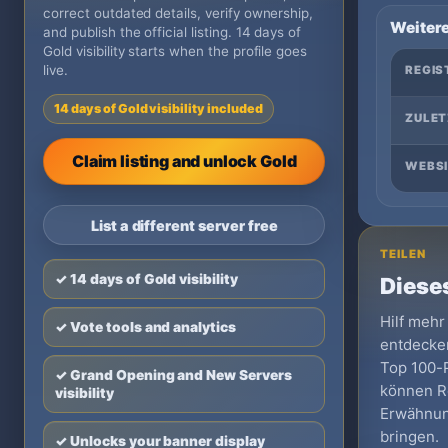
correct outdated details, verify ownership,
Weitere
and publish the official listing. 14 days of
Gold visibility starts when the profile goes
live.
REGIS
14 days of Gold visibility included
ZULET
Claim listing and unlock Gold
WEBSI
List a different server free
TEILEN
✓ 14 days of Gold visibility
Dieses
Hilf mehr
✓ Vote tools and analytics
entdecken
Top 100-Pr
✓ Grand Opening and New Servers
können Re
visibility
Erwähnun
bringen.
✓ Unlocks your banner display