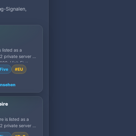
ng-Signalen,
 listed as a
2 private server on
00: High Five,
.
Five
#EU
ansehen
ire
e is listed as a
2 private server on
00: High Five,