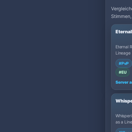
Vergleich
Stimmen,
Eterna
Eternal R
Lineage 
MU Top 
#PvP
Darknes
#EU
Server 
Whispe
Whisperin
as a Lin
server o