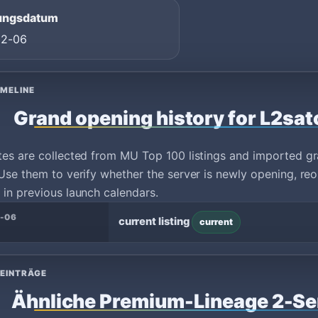
ungsdatum
02-06
IMELINE
Grand opening history for L2sat
tes are collected from MU Top 100 listings and imported g
Use them to verify whether the server is newly opening, reo
in previous launch calendars.
-06
current listing
current
 EINTRÄGE
Ähnliche Premium-Lineage 2-Se