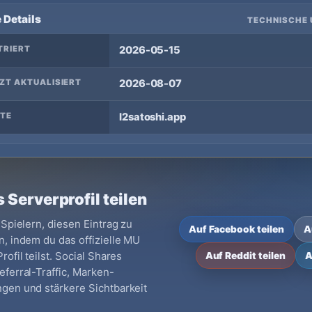
 Details
TECHNISCHE 
TRIERT
2026-05-15
ZT AKTUALISIERT
2026-08-07
TE
l2satoshi.app
 Serverprofil teilen
 Spielern, diesen Eintrag zu
Auf Facebook teilen
A
, indem du das offizielle MU
ofil teilst. Social Shares
Auf Reddit teilen
A
ferral-Traffic, Marken-
gen und stärkere Sichtbarkeit