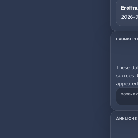
Eröffn
2026-
LAUNCH T
These da
sources. 
appeared 
2026-02
ÄHNLICHE