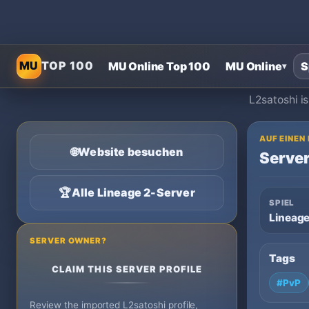
MU
TOP 100
MU Online Top 100
MU Online
S
▾
L2satoshi i
AUF EINEN
🌐
Website besuchen
Server
🏆
Alle Lineage 2-Server
SPIEL
Lineage
SERVER OWNER?
Tags
CLAIM THIS SERVER PROFILE
#PvP
Review the imported L2satoshi profile,