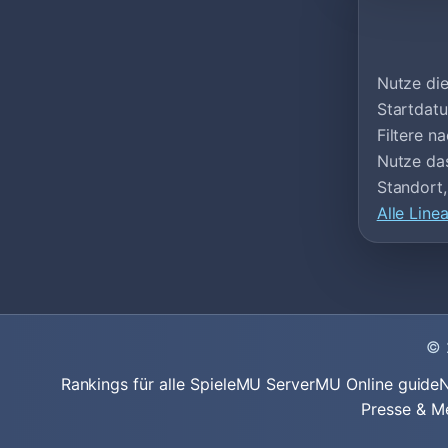
Nutze die
Startdatu
Filtere n
Nutze das
Standort,
Alle Line
© 
Rankings für alle Spiele
MU Server
MU Online guide
N
Presse & M