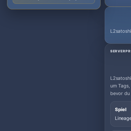
L2satoshi
SERVERPR
L2satoshi
um Tags,
bevor du 
Spiel
Lineag