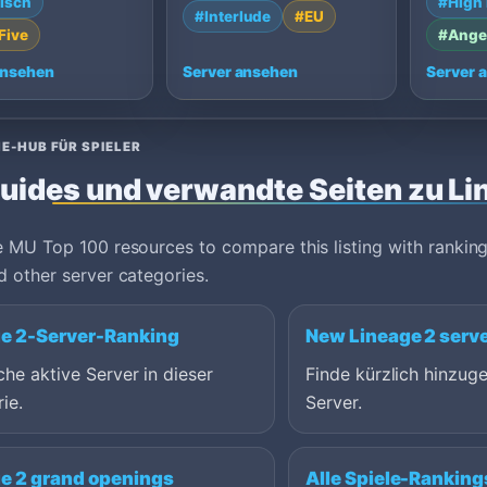
isch
#High 
.
Cambodi
Germany.
#Interlude
#EU
Five
#Ange
ansehen
Server ansehen
Server 
E-HUB FÜR SPIELER
uides und verwandte Seiten zu Li
 MU Top 100 resources to compare this listing with ranking
 other server categories.
e 2-Server-Ranking
New Lineage 2 serv
che aktive Server in dieser
Finde kürzlich hinzuge
ie.
Server.
e 2 grand openings
Alle Spiele-Ranking