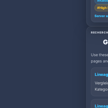
#Klass
Hungary
#High 
Server 
RECHERCH
G
Use these
pages and
Lineag
Verglei
Kategor
Lineag