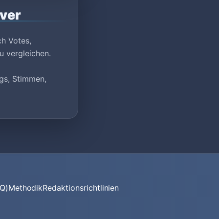
rver
ch Votes,
u vergleichen.
ags, Stimmen,
AQ)
Methodik
Redaktionsrichtlinien