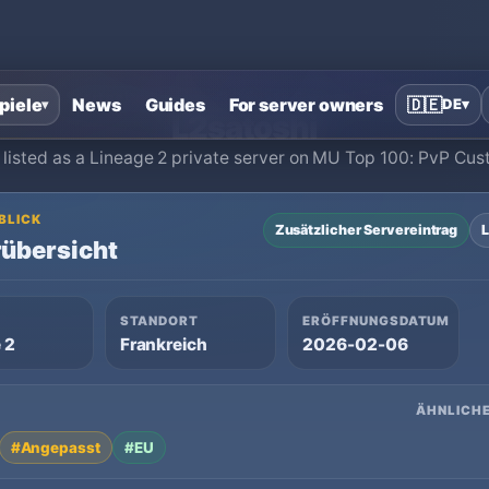
Startseite
›
Lineage 2 Private Server
›
L2satoshi
piele
News
Guides
For server owners
🇩🇪
DE
▾
▾
L2satoshi
s listed as a Lineage 2 private server on MU Top 100: PvP Cus
 BLICK
Zusätzlicher Servereintrag
L
übersicht
STANDORT
ERÖFFNUNGSDATUM
 2
Frankreich
2026-02-06
ÄHNLICHE
#Angepasst
#EU