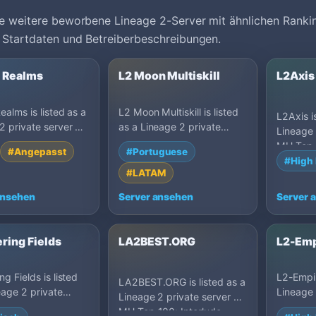
e weitere beworbene Lineage 2-Server mit ähnlichen Ranki
 Startdaten und Betreiberbeschreibungen.
l Realms
L2 Moon Multiskill
L2Axis
ealms is listed as a
L2 Moon Multiskill is listed
L2Axis is
2 private server on
as a Lineage 2 private
Lineage 
100: Rise Of
server on MU Top 100: C6,
MU Top 1
#Angepasst
#Portuguese
s, Germany.
Brazil.
Germany
#High 
#LATAM
ansehen
Server ansehen
Server 
ring Fields
LA2BEST.ORG
L2-Emp
g Fields is listed
L2-Empir
LA2BEST.ORG is listed as a
eage 2 private
Lineage 
Lineage 2 private server on
n MU Top 100: H5,
MU Top 1
MU Top 100: Interlude,