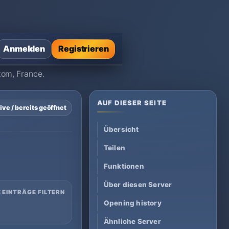
Anmelden
Registrieren
tom, France.
AUF DIESER SEITE
ive / bereits geöffnet
Übersicht
Teilen
Funktionen
Über diesen Server
 EINTRÄGE FILTERN
Opening history
Ähnliche Server