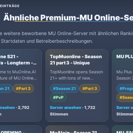
 EINTRÄGE
Ähnliche Premium-MU Online-Se
e weitere beworbene MU Online-Server mit ähnlichen Ranki
 Startdaten und Betreiberbeschreibungen.
ne S21 -
TopMuonline - Season
MU PL
s - Longterm -
21 part 3 - Unique
ome to MuOnline.AI
TopMuonline opens Season
Mu Plus
ture of MU Online
21+ with tons of new
Season 2
 Muonline Ai is
features and pure play-to-
en espa
on 21
#Part 3
#Season 21
#Part 3
#Prog
d for GUILD…
win action. Hunt and wi…
drop, re
#PvP
#Seas
ansehen
· 2,792
Server ansehen
· 1,732
Server 
n
Stimmen
Stimme
OPENING -
MuAlein – Season 21
MU-FA