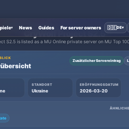
Startseite
›
MU Online Private Server
›
CryWolf Project S2.5
piele
News
Guides
For server owners
🇩🇪
DE
▾
▾
CryWolf Project S2.5
ct S2.5 is listed as a MU Online private server on MU Top 100
 BLICK
Zusätzlicher Servereintrag
L
übersicht
STANDORT
ERÖFFNUNGSDATUM
ine
Ukraine
2026-03-20
ÄHNLICHE
ate