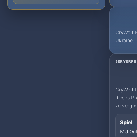
CryWolf P
Ukraine.
SERVERPR
CryWolf P
dieses Pr
zu vergle
Spiel
MU Onl