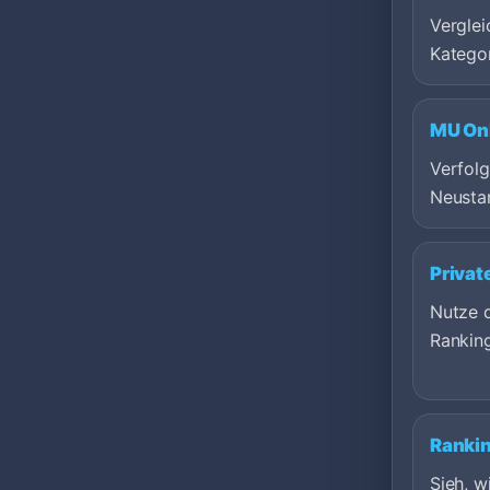
Verglei
Kategor
MU Onl
Verfol
Neustar
Privat
Nutze d
Rankin
Ranki
Sieh, 