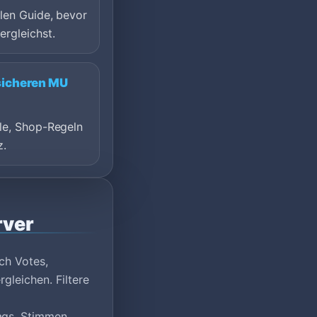
len Guide, bevor
ergleichst.
sicheren MU
le, Shop-Regeln
z.
rver
ch Votes,
gleichen. Filtere
ags, Stimmen,