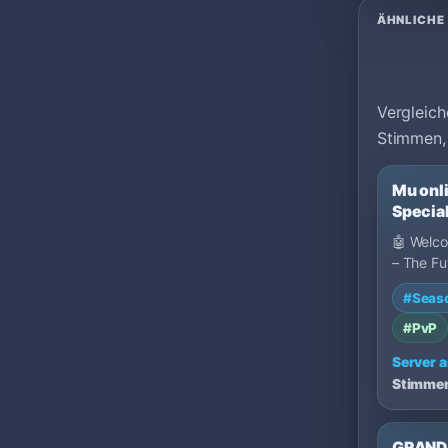
ÄHNLICHE
Vergleich
Stimmen,
Mu onli
Special
FAST
🤖 Welc
– The Fu
Is Here -
#Seas
designe
#PvP
Server 
Stimme
GRAND 