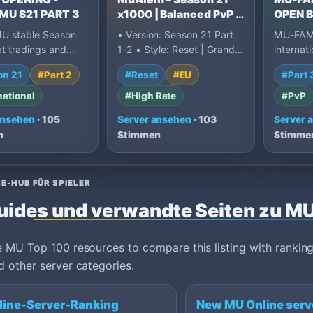
MU S21 PART 3
x1000 | Balanced PvP |
OPEN 
Long-Term Server |
LAUNC
U stable Season
• Version: Season 21 Part
MU-FAMI
Opening 18 April
at tradings and
1-2 • Style: Reset | Grand
internat
 daily events and
Reset • Normal EXP: x1000
Season 2
on 21
#Part 2
#Reset
#EU
#Part 
 PvP - Interna…
(Dynamic) • Mast…
with x1
fast…
national
#High Rate
#PvP
ansehen
· 105
Server ansehen
· 103
Server 
n
Stimmen
Stimme
E-HUB FÜR SPIELER
uides und verwandte Seiten zu MU
 MU Top 100 resources to compare this listing with ranking
 other server categories.
line-Server-Ranking
New MU Online serv