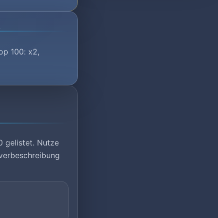
5
op 100: x2,
 gelistet. Nutze
rverbeschreibung