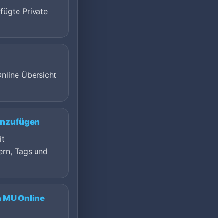
fügte Private
Online Übersicht
inzufügen
it
ern, Tags und
n MU Online