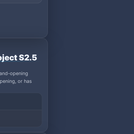
oject S2.5
rand-opening
pening, or has