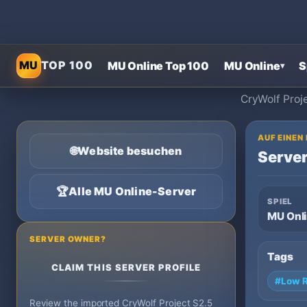
MU
TOP 100
MU Online Top 100
MU Online
S
▾
CryWolf Proje
AUF EINEN
🌐
Website besuchen
Server
🏆
Alle MU Online-Server
SPIEL
MU Onl
SERVER OWNER?
Tags
CLAIM THIS SERVER PROFILE
#Low R
Review the imported CryWolf Project S2.5