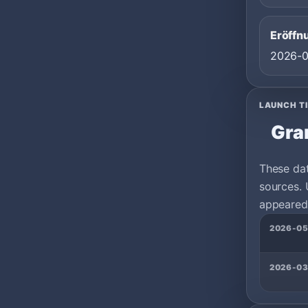
Eröffn
2026-
LAUNCH T
Gra
These da
sources. 
appeared 
2026-05
2026-03