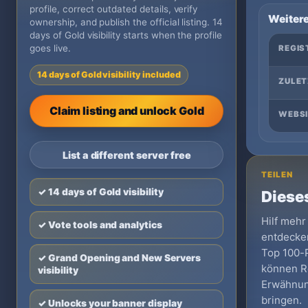
profile, correct outdated details, verify
Weitere
ownership, and publish the official listing. 14
days of Gold visibility starts when the profile
goes live.
REGIS
14 days of Gold visibility included
ZULET
Claim listing and unlock Gold
WEBSI
List a different server free
TEILEN
✓ 14 days of Gold visibility
Dieses
Hilf mehr
✓ Vote tools and analytics
entdecken
Top 100-Pr
✓ Grand Opening and New Servers
können Re
visibility
Erwähnun
bringen.
✓ Unlocks your banner display