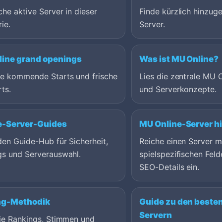
che aktive Server in dieser
Finde kürzlich hinzuge
ie.
Server.
ine grand openings
Was ist MU Online?
ge kommende Starts und frische
Lies die zentrale MU 
ts.
und Serverkonzepte.
e-Server-Guides
MU Online-Server h
en Guide-Hub für Sicherheit,
Reiche einen Server m
gs und Serverauswahl.
spielspezifischen Feld
SEO-Details ein.
ng-Methodik
Guide zu den beste
Servern
wie Rankings, Stimmen und