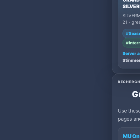
SILVER
SILVERM
21 - gre
market -
#Seas
balanced
#Inter
Server 
Stimme
RECHERCH
G
Use these
pages and
MU On