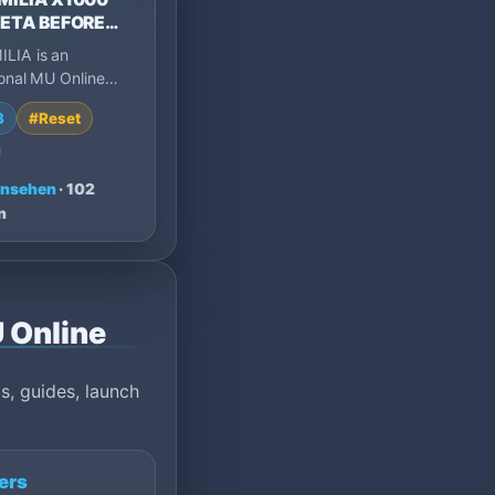
BETA BEFORE
H
LIA is an
ional MU Online
1 Part 3 server
3
#Reset
000 EXP, 40% drop,
ansehen
· 102
n
 Online
s, guides, launch
ers