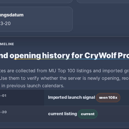
ungsdatum
03-20
IMELINE
nd opening history for CryWolf Pr
tes are collected from MU Top 100 listings and imported g
Use them to verify whether the server is newly opening, reo
in previous launch calendars.
-01
Imported launch signal
seen 108x
-20
current listing
current