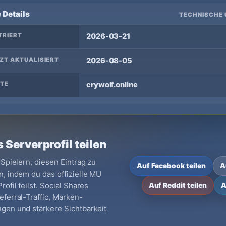
 Details
TECHNISCHE 
TRIERT
2026-03-21
ZT AKTUALISIERT
2026-08-05
TE
crywolf.online
 Serverprofil teilen
 Spielern, diesen Eintrag zu
Auf Facebook teilen
A
, indem du das offizielle MU
ofil teilst. Social Shares
Auf Reddit teilen
A
ferral-Traffic, Marken-
gen und stärkere Sichtbarkeit