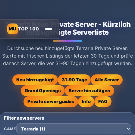
Terraria Neue Private Server - Kürzlich
MU
TOP 100
hinzugefügte Serverliste
Durchsuche neu hinzugefügte Terraria Private Server.
Starte mit frischen Listings der letzten 30 Tage und prüfe
danach Server, die vor 31–90 Tagen hinzugefügt wurden.
Neu hinzugefügt
31–90 Tage
Alle Server
Grand Openings
Server hinzufügen
Private server guides
Info
FAQ
Filter new servers
GAME