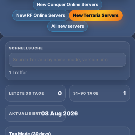
New Conquer Online Servers
New RF Online Servers
New Terraria Servers
All new servers
SCHNELLSUCHE
1 Treffer
0
1
LETZTE 30 TAGE
31–90 TAGE
08 Aug 2026
AKTUALISIERT
Top Mode (30 days)