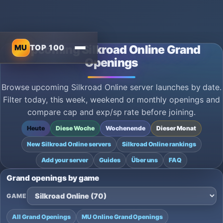
MU
TOP 100
Upcoming Silkroad Online Grand
Openings
Browse upcoming Silkroad Online server launches by date.
Filter today, this week, weekend or monthly openings and
compare cap and exp/sp rate before joining.
Heute
Diese Woche
Wochenende
Dieser Monat
New Silkroad Online servers
Silkroad Online rankings
Add your server
Guides
Über uns
FAQ
Grand openings by game
GAME
All Grand Openings
MU Online Grand Openings