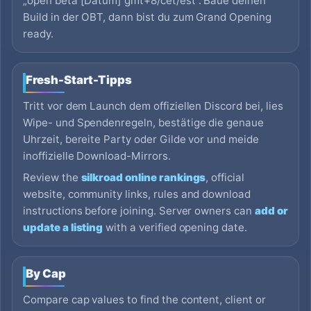
„open beta [Datum] gmt+8/cet/est“. Baue deinen
Build in der OBT, dann bist du zum Grand Opening
ready.
Fresh-Start-Tipps
Tritt vor dem Launch dem offiziellen Discord bei, lies
Wipe- und Spendenregeln, bestätige die genaue
Uhrzeit, bereite Party oder Gilde vor und meide
inoffizielle Download-Mirrors.
Review the
silkroad online rankings
, official
website, community links, rules and download
instructions before joining. Server owners can
add or
update a listing
with a verified opening date.
By Cap
Compare cap values to find the content, client or