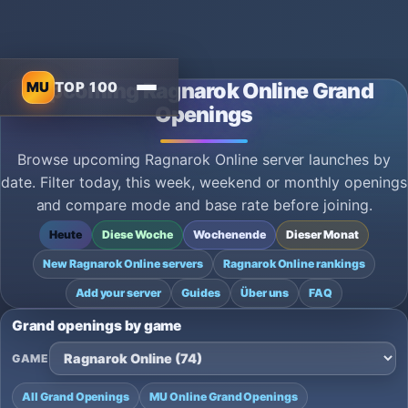
MU
TOP 100
Upcoming Ragnarok Online Grand
Openings
Browse upcoming Ragnarok Online server launches by
date. Filter today, this week, weekend or monthly openings
and compare mode and base rate before joining.
Heute
Diese Woche
Wochenende
Dieser Monat
New Ragnarok Online servers
Ragnarok Online rankings
Add your server
Guides
Über uns
FAQ
Grand openings by game
GAME
All Grand Openings
MU Online Grand Openings